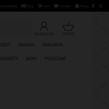
Nasze sklepy
Blog
Hurt
Kontakt
Praca

ZALOGUJ SIĘ
KOSZYK
IZERY
GRZAŁKI
ZASILANIA
GADŻETY
BONY
POLECANE