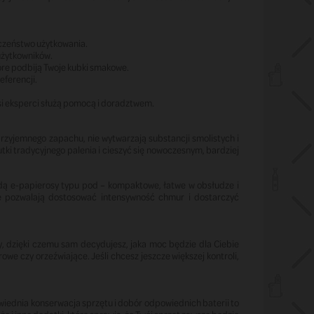
czeństwo użytkowania.
użytkowników.
re podbiją Twoje kubki smakowe.
eferencji.
asi eksperci służą pomocą i doradztwem.
przyjemnego zapachu, nie wytwarzają substancji smolistych i
tki tradycyjnego palenia i cieszyć się nowoczesnym, bardziej
ędą e-papierosy typu pod – kompaktowe, łatwe w obsłudze i
e pozwalają dostosować intensywność chmur i dostarczyć
y, dzięki czemu sam decydujesz, jaka moc będzie dla Ciebie
we czy orzeźwiające. Jeśli chcesz jeszcze większej kontroli,
owiednia konserwacja sprzętu i dobór odpowiednich baterii to