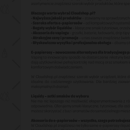
asortymencie znajdziesz szeroki wybór produktów, które spełn
Dlaczego warto wybrać Cloudshop.pl?
•
Najwyższa jakość produktów
– stawiamy na sprawdzonych 
•
Szeroka oferta e-papierosów
– od kompaktowych systemów
•
Bogaty wybór liquidów
– klasyczne smaki tytoniowe, orze
•
Akcesoria do vapingu
– grzałki, baterie, ładowarki, drip t
•
Atrakcyjne ceny i promocje
– u nas zawsze znajdziesz świet
•
Błyskawiczna wysyłka i profesjonalna obsługa
– dbamy o t
E-papierosy – nowoczesna alternatywa dla tradycyjnego p
Vaping to innowacyjny sposób na dostarczenie nikotyny bez 
dają użytkownikowi pełną kontrolę nad mocą oraz smakiem inh
komfortowym doświadczeniem.
W Cloudshop.pl znajdziesz szeroki wybór urządzeń, które 
idealne do codziennego użytkowania. Dla bardziej zaaw
maksymalnych doznań.
Liquidy – setki smaków do wyboru
Nie ma nic lepszego niż możliwość eksperymentowania z róż
odpowiednia. Oferujemy smaki klasyczne, tytoniowe, dla osób
możesz skorzystać z baz i aromatów do samodzielnego miesz
Akcesoria do e-papierosów – wszystko, czego potrzebujes
W Cloudshop.pl znajdziesz nie tylko same e-papierosy i liqu