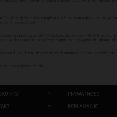
jego urządzenia. Oferujemy również stylowe etui, ładowarki, wymienne kartridże
eż w ofercie jednorazowe e-papierosy, które nie wymagają ładowania, wymiany 
ej zaawansowany sprzęt.
 strona jest przejrzysta i łatwa w obsłudze. Zamawiasz w kilka kliknięć, wybi
wiek pytania dotyczące produktów, nasi specjaliści z przyjemnością doradzą Ci 
 styl życia i pasja, którą dzielimy z naszymi klientami. Śledź nasze nowości, bier
zy sklep z e-papierosami online!
E KONTO
PRYWATNOŚĆ

TAKT
REKLAMACJE
