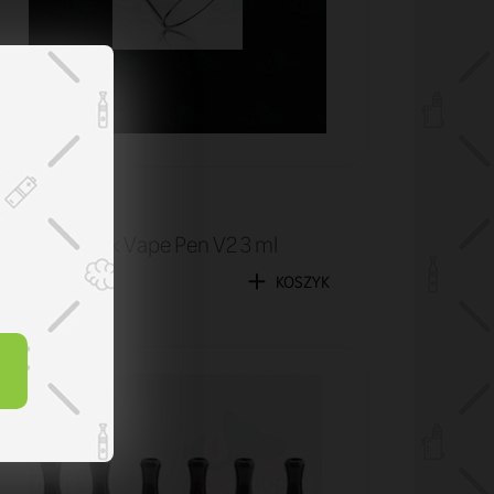
Tuby
Tuba Smok Vape Pen V2 3 ml
9,90 zł
KOSZYK