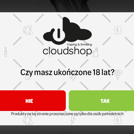
Smok
Kartridż Smok Solus 0,9 ohm
Czy masz ukończone 18 lat?
17,99 zł
KOSZYK
NIE
TAK
Produkty na tej stronie przeznaczone są tylko dla osób pełnoletnich