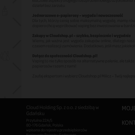
kluczowe aspekty długiego i bezproblemowego użytkowania Two
działał bez zarzutu.
Jednorazowe e-papierosy – wygoda i nowoczesność
Dla tych, którzy cenią sobie maksymalną wygodę, mamy równi
dopiero chcą wypróbować vaping bez inwestowania w bardzi
Zakupy w Cloudshop.pl – szybko, bezpiecznie i wygodnie
Wiemy, jak ważna jest wygoda zakupów online, dlatego nasza
czasem realizacji zamówienia. Dodatkowo, jeśli masz jakiekol
Dołącz do społeczności Cloudshop.pl!
Vaping to nie tylko sposób na alternatywne palenie, ale także
papierosów razem z nami!
Zaufaj ekspertom i wybierz Cloudshop.pl Milicz – Twój najleps
Cloud Holding Sp. z o.o. z siedzibą w
MOJ
Gdańsku
Przytulna 22A/5
KON
80-176 Gdańsk, Polska
wpisana do rejestru przedsiębiorców
Krajowego Rejestru Sądowego