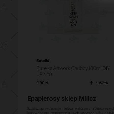
Butelki
Butelka Artwork Chubby 180ml DIY
UP N°01
9,90 zł
KOSZYK
Epapierosy sklep Milicz
Szukasz sprawdzonego miejsca, w którym znajdziesz wszyst
którzy dopiero rozpoczynają swoją przygodę, jak i doświ