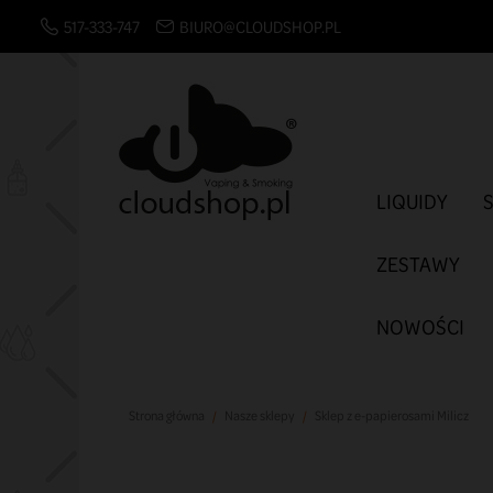
517-333-747
BIURO@CLOUDSHOP.PL
LIQUIDY
ZESTAWY
NOWOŚCI
Strona główna
Nasze sklepy
Sklep z e-papierosami Milicz