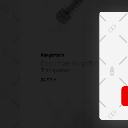
Kangertech
Clearomizer KangerTech EGO T2
Transparent
24,90 zł
KOSZYK