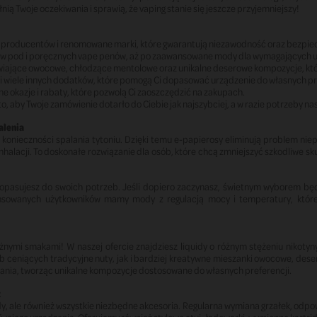
ią Twoje oczekiwania i sprawią, że vaping stanie się jeszcze przyjemniejszy!
producentów i renomowane marki, które gwarantują niezawodność oraz bezpie
 pod i poręcznych vape penów, aż po zaawansowane mody dla wymagających 
źwiające owocowe, chłodzące mentolowe oraz unikalne deserowe kompozycje, któ
ipy i wiele innych dodatków, które pomogą Ci dopasować urządzenie do własnych pr
ne okazje i rabaty, które pozwolą Ci zaoszczędzić na zakupach.
o, aby Twoje zamówienie dotarło do Ciebie jak najszybciej, a w razie potrzeby n
alenia
konieczności spalania tytoniu. Dzięki temu e-papierosy eliminują problem nie
alacji. To doskonałe rozwiązanie dla osób, które chcą zmniejszyć szkodliwe sku
dopasujesz do swoich potrzeb. Jeśli dopiero zaczynasz, świetnym wyborem b
ansowanych użytkowników mamy mody z regulacją mocy i temperatury, któr
nymi smakami! W naszej ofercie znajdziesz liquidy o różnym stężeniu nikotyn
 ceniących tradycyjne nuty, jak i bardziej kreatywne mieszanki owocowe, desero
ania, tworząc unikalne kompozycje dostosowane do własnych preferencji.
z
idy, ale również wszystkie niezbędne akcesoria. Regularna wymiana grzałek, odp