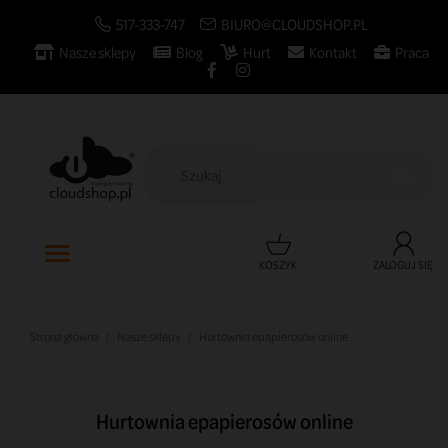
517-333-747
BIURO@CLOUDSHOP.PL
Nasze sklepy
Blog
Hurt
Kontakt
Praca

KOSZYK
ZALOGUJ SIĘ
Strona główna
Nasze sklepy
Hurtownia epapierosów online
Hurtownia epapierosów online