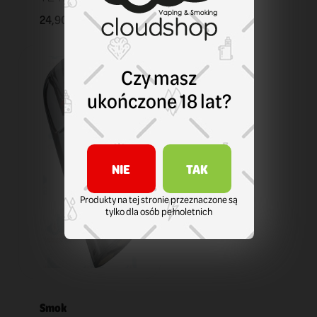
24,90 zł
KOSZYK
Czy masz
ukończone 18 lat?
NIE
TAK
Produkty na tej stronie przeznaczone są
tylko dla osób pełnoletnich
Smok