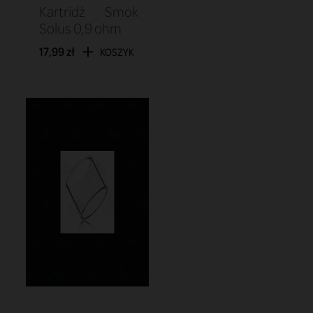
Kartridż Smok
Solus 0,9 ohm
17,99 zł
KOSZYK