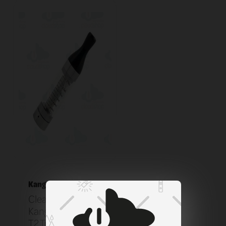
Kangertech
Clearomizer
KangerTech EGO
T2 Transparent