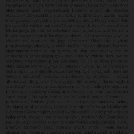
rezygnuje z tradycyjnej formy palenia i skłania się ku wapowaniu. Papieros
elektroniczny dzięki ergonomicznej budowie zmieści się niemalże
wszędzie – do kieszonki, plecaka, torby, torebki, dzięki czemu można
mieć go zawsze przy sobie, gdziekolwiek się udamy. Na czym dokładnie
polega użytkowanie e-papierosa? Przede wszystkim z zamianą roztworu
inhalacyjnego (liquidu) na wdychany przez wapera aerozol. Liquid to
bardzo ważny składnik każdego papierosa elektronicznego, gdyż to
właśnie nim uzupełnia się jego zbiorniczek. Składa się z glikolu
propylenowego, gliceryny, a także bardzo często z nikotyny. Papieros
elektroniczny działa w ten sposób, że płyn podgrzewany jest do
temperatury zamieniającej go w stan lotny. W efekcie może być on
wdychany i wydychany przez człowieka. To, co odróżnia papierosy
elektroniczne od tradycyjnych to między innymi to, że nie dochodzi w
nich do spalania, a więc nie wydziela się nieprzyjemny zapach i powstaje
niewiele ubocznych skutków. E-papierosy są zdrowszą i tańszą
alternatywą dla palenia tradycyjnego. Nie zawierają tlenku węgla i
szkodliwych substancji powodujących raka. Można palić je w miejscach
publicznych, a także wyróżniają się doskonałymi walorami smakowymi i
zapachowymi. Na rynku można znaleźć szeroki wybór sklepów z e-
papierosami. Szukasz profesjonalnej hurtowni epapierosów online,
oferującej atrakcyjne ceny i szeroki asortyment? Sprawdź koniecznie
Cloudshop! Gwarantujemy szeroki wybór wysokiej jakości produktów od
najlepszych, znanych i cenionych na rynku producentów! Znajdziesz u
nas nie tylko papierosy elektroniczne, ale również wysokiej jakości liquidu,
premixy, atomizery, bazy, aromaty, grzałki, mody i wiele innych
akcesoriów. Prowadzimy zarówno sprzedaż pojedynczych produktów,