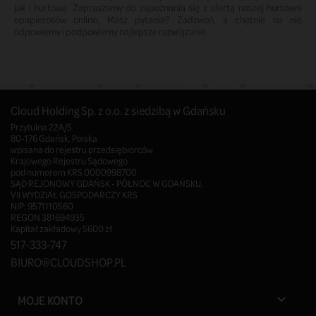
jak i hurtową. Zapraszamy do zapoznania się z ofertą naszej hurtowni
epapierosów online. Masz pytania? Zadzwoń, a chętnie na nie
odpowiemy i podpowiemy najlepsze rozwiązanie.
Cloud Holding Sp. z o.o. z siedzibą w Gdańsku
Przytulna 22A/5
80-176 Gdańsk, Polska
wpisana do rejestru przedsiębiorców
Krajowego Rejestru Sądowego
pod numerem KRS 0000998700
SĄD REJONOWY GDAŃSK - PÓŁNOC W GDAŃSKU,
VII WYDZIAŁ GOSPODARCZY KRS
NIP: 9571110560
REGON 381694935
Kapitał zakładowy 5600 zł
517-333-747
BIURO@CLOUDSHOP.PL
MOJE KONTO
