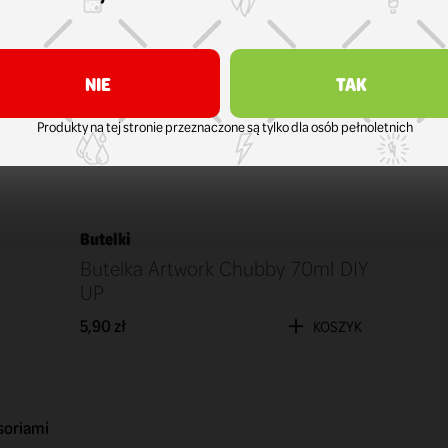
NIE
TAK
Produkty na tej stronie przeznaczone są tylko dla osób pełnoletnich
Butelki
Butelka Artwork Chubby 70ml DIY
UP
5,90 zł
KOSZYK
soriami