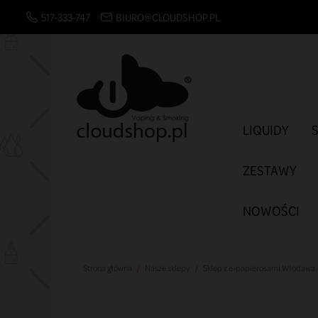
517-333-747
BIURO@CLOUDSHOP.PL
LIQUIDY
ZESTAWY
NOWOŚCI
Strona główna
Nasze sklepy
Sklep z e-papierosami Włodawa