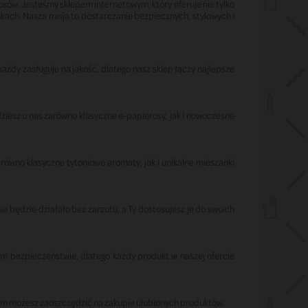
osów. Jesteśmy sklepem internetowym, który oferuje nie tylko
kach. Nasza misja to dostarczanie bezpiecznych, stylowych i
ażdy zasługuje na jakość, dlatego nasz sklep łączy najlepsze
esz u nas zarówno klasyczne e-papierosy, jak i nowoczesne
wno klasyczne tytoniowe aromaty, jak i unikalne mieszanki
nie będzie działało bez zarzutu, a Ty dostosujesz je do swoich
 bezpieczeństwie, dlatego każdy produkt w naszej ofercie
órym możesz zaoszczędzić na zakupie ulubionych produktów.