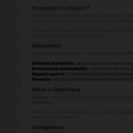
Dla kogo jest CloudShop.pl?
Nasz sklep został stworzony z myślą o każdej osobie, któr
doświadczonym użytkownikiem – znajdziesz u nas produkty 
Jeśli szukasz alternatywy dla tradycyjnych papierosów, c
CloudShop.pl to idealne miejsce dla Ciebie.
Zalety vapingu
Vaping to coś więcej niż trend – to rewolucyjna alternatywa 
Zdrowsza alternatywa
– brak substancji smolistych i w
Personalizacja doświadczenia
– wybierz moc nikotyny, sm
Wygoda i czystość
– brak popiołu, dymu i nieprzyjemneg
Ekonomia
– niższe koszty użytkowania w porównaniu z t
Zakupy w CloudShop.pl
Dbamy o to, aby Twoje zakupy były szybkie i wygodne. Intuicyj
kilka kliknięć.
Oferujemy różne metody płatności oraz szybką dostawę, a
zawsze wiesz, co kupujesz.
Obsługa klienta