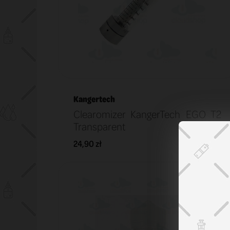
Kangertech
Clearomizer KangerTech EGO T2
Transparent
24,90 zł
KOSZYK