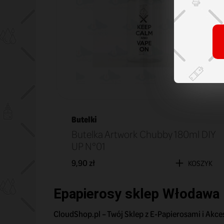
Butelki
Butelka Artwork Chubby 180ml DIY
UP N°01
9,90 zł
KOSZYK
Epapierosy sklep Włodawa
CloudShop.pl – Twój Sklep z E-Papierosami i Akce