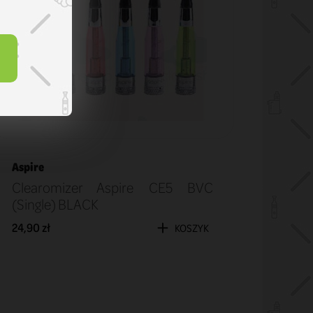
Aspire
Clearomizer Aspire CE5 BVC
(Single) BLACK
24,90 zł
KOSZYK