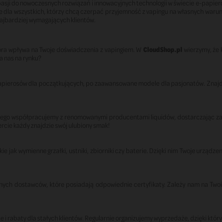
asji do nowoczesnych rozwiązań i innowacyjnych technologii w świecie e-papier
e dla wszystkich, którzy chcą czerpać przyjemność z vapingu na własnych warun
najbardziej wymagających klientów.
tóra wpływa na Twoje doświadczenia z vapingiem. W
CloudShop.pl
wierzymy, że k
a nas na rynku?
pierosów dla początkujących, po zaawansowane modele dla pasjonatów. Znajdzi
tego współpracujemy z renomowanymi producentami liquidów, dostarczając zaró
rcie każdy znajdzie swój ulubiony smak!
kie jak wymienne grzałki, ustniki, zbiorniki czy baterie. Dzięki nim Twoje urządze
ch dostawców, które posiadają odpowiednie certyfikaty. Zależy nam na Twoim
e i rabaty dla stałych klientów. Regularnie organizujemy wyprzedaże, dzięki kt