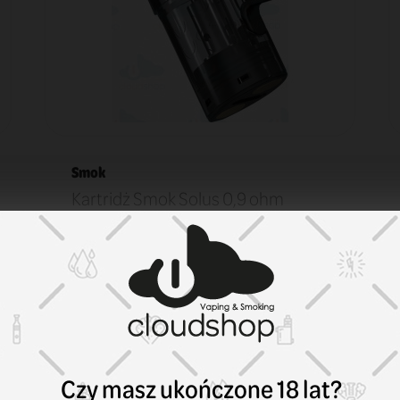
Smok
Kartridż Smok Solus 0,9 ohm
17,99 zł
KOSZYK
Czy masz ukończone 18 lat?