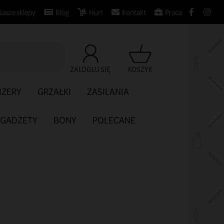
Nasze sklepy
Blog
Hurt
Kontakt
Praca

ZALOGUJ SIĘ
KOSZYK
IZERY
GRZAŁKI
ZASILANIA
GADŻETY
BONY
POLECANE