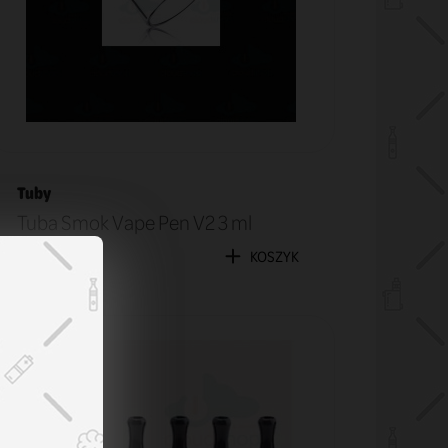
Tuby
Tuba Smok Vape Pen V2 3 ml
9,90 zł
KOSZYK