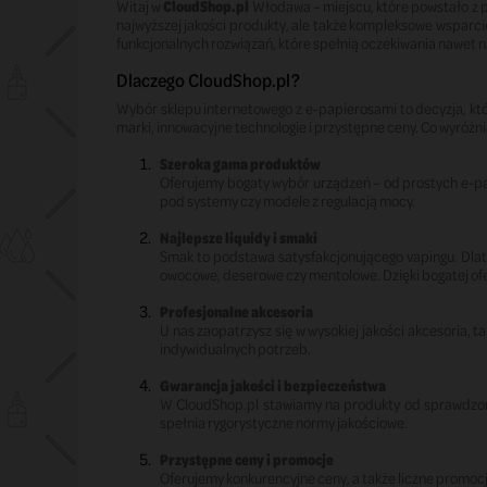
Witaj w
CloudShop.pl
Włodawa – miejscu, które powstało z p
najwyższej jakości produkty, ale także kompleksowe wsparci
funkcjonalnych rozwiązań, które spełnią oczekiwania nawet 
Dlaczego CloudShop.pl?
Wybór sklepu internetowego z e-papierosami to decyzja, k
marki, innowacyjne technologie i przystępne ceny. Co wyróżni
Szeroka gama produktów
Oferujemy bogaty wybór urządzeń – od prostych e-pa
pod systemy czy modele z regulacją mocy.
Najlepsze liquidy i smaki
Smak to podstawa satysfakcjonującego vapingu. Dla
owocowe, deserowe czy mentolowe. Dzięki bogatej ofe
Profesjonalne akcesoria
U nas zaopatrzysz się w wysokiej jakości akcesoria, ta
indywidualnych potrzeb.
Gwarancja jakości i bezpieczeństwa
W CloudShop.pl stawiamy na produkty od sprawdzony
spełnia rygorystyczne normy jakościowe.
Przystępne ceny i promocje
Oferujemy konkurencyjne ceny, a także liczne promocj