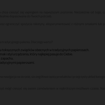
a chce cieszyć się vapingiem na najwyższym poziomie. Niezależnie od tego, 
idealnie dopasowane do Twoich potrzeb.
hcesz ograniczyć spożycie nikotyny, eksperymentować z różnymi smakami lub 
dla tradycyjnego palenia. Dlaczego warto?
ielu toksycznych związków obecnych w tradycyjnych papierosach.
ak i styl urządzenia, który najlepiej pasuje do Ciebie.
o zapachu.
radycyjnymi papierosami.
na nawigacja na stronie, szczegółowe opisy produktów i przejrzysty układ kategor
byś mógł cieszyć się swoim zamówieniem w najkrótszym możliwym czasie. Nasz