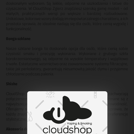
doskonałym wyborem. Są lekkie, odporne na uszkodzenia i łatwe do
czyszczenia. W CloudShop Zgierz znajdziesz szeroką gamę modeli – od
małych, praktycznych wersji po większe i bardziej rozbudowane.
Unikatowe, kolorowe wzory dodają im niepowtarzalnego charakteru, a ich
prostota sprawia, że idealnie nadają się dla osób, które cenią wygodę i
funkcjonalność.
Bonga szklane
Nasze szklane bonga to doskonała opcja dla osób, które cenią sobie
czystość smaku i precyzję wykonania. Wykonane z grubego szkła
borokrzemianowego, są odporne na wysokie temperatury i wyjątkowo
trwałe. Estetyczne wzornictwo oraz zaawansowane systemy filtracyjne,
takie jak perkolatory, gwarantują niesamowitą jakość dymu i przyjemne
chłodzenie podczas palenia.
Shishe
CloudShop Zgierz to także bogata oferta shishy, które zachwycają
połączeniem klasyki z nowoczesnością. Nasze modele wykonane są z
najwyższej jakości materiałów, co zapewnia ich trwałość i niezawodność.
Oferujemy szeroki wybór rozmiarów, kolorów i wzorów, co sprawia, że
każdy znajdzie coś idealnego dla siebie – bez względu na preferencje
stylistyczne.
Akcesoria do shishy