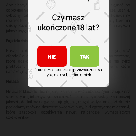
Aby cieszyć się pełnym doświadczeniem z shishą, warto sięgnąć po
odpowiednie akcesoria. W CloudShop Zgierz znajdziesz węże, ustniki,
Czy masz
cybuchy i talerzyki, które łączą elegancję z funkcjonalnością. Posiadamy
również folie i węgielki, które są niezbędne do komfortowego użytkowania
ukończone 18 lat?
shishy. Każdy produkt został zaprojektowany, aby zapewnić najwyższą
jakość i wygodę.
Fajki do shishy
Nasze fajki do shishy wyróżniają się trwałością i wyjątkowym designem. W
NIE
TAK
ofercie CloudShop Zgierz znajdziesz modele klasyczne oraz nowoczesne,
które doskonale dopasujesz do swojego gustu. Są one nie tylko
praktycznymi narzędziami, ale również stylowymi dodatkami, które
Produkty na tej stronie przeznaczone są
uatrakcyjnią każdą sesję.
tylko dla osób pełnoletnich
Melasa
Melasa to klucz do idealnej sesji z shishą, a w CloudShop Zgierz znajdziesz
szeroką gamę intensywnych smaków. Nasze melasy powstają z najlepszej
jakości składników, co gwarantuje głęboki, długotrwały aromat. W ofercie
posiadamy zarówno klasyczne owocowe nuty, jak i egzotyczne mieszanki,
które zaspokoją oczekiwania nawet najbardziej wymagających
użytkowników.