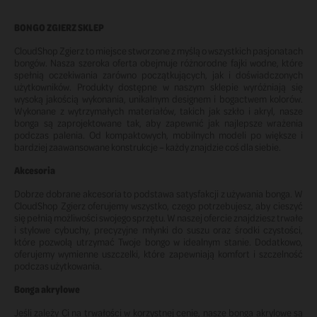
BONGO ZGIERZ SKLEP
CloudShop Zgierz to miejsce stworzone z myślą o wszystkich pasjonatach
bongów. Nasza szeroka oferta obejmuje różnorodne fajki wodne, które
spełnią oczekiwania zarówno początkujących, jak i doświadczonych
użytkowników. Produkty dostępne w naszym sklepie wyróżniają się
wysoką jakością wykonania, unikalnym designem i bogactwem kolorów.
Wykonane z wytrzymałych materiałów, takich jak szkło i akryl, nasze
bonga są zaprojektowane tak, aby zapewnić jak najlepsze wrażenia
podczas palenia. Od kompaktowych, mobilnych modeli po większe i
bardziej zaawansowane konstrukcje – każdy znajdzie coś dla siebie.
Akcesoria
Dobrze dobrane akcesoria to podstawa satysfakcji z używania bonga. W
CloudShop Zgierz oferujemy wszystko, czego potrzebujesz, aby cieszyć
się pełnią możliwości swojego sprzętu. W naszej ofercie znajdziesz trwałe
i stylowe cybuchy, precyzyjne młynki do suszu oraz środki czystości,
które pozwolą utrzymać Twoje bongo w idealnym stanie. Dodatkowo,
oferujemy wymienne uszczelki, które zapewniają komfort i szczelność
podczas użytkowania.
Bonga akrylowe
Jeśli zależy Ci na trwałości w korzystnej cenie, nasze bonga akrylowe są