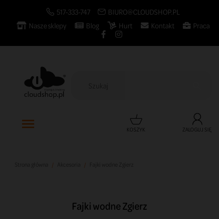
517-333-747
BIURO@CLOUDSHOP.PL
Nasze sklepy
Blog
Hurt
Kontakt
Praca

KOSZYK
ZALOGUJ SIĘ
Strona główna
Akcesoria
Fajki wodne Zgierz
Fajki wodne Zgierz