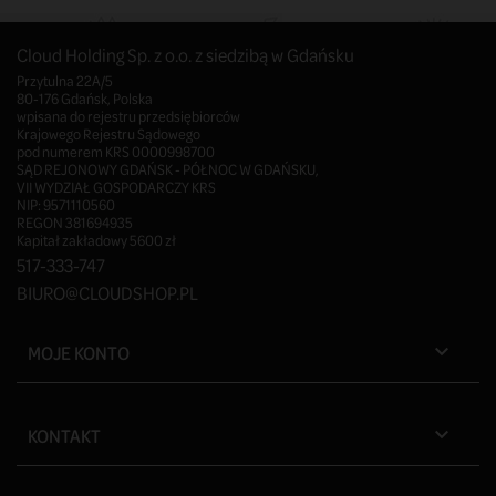
Cloud Holding Sp. z o.o. z siedzibą w Gdańsku
Przytulna 22A/5
80-176 Gdańsk, Polska
wpisana do rejestru przedsiębiorców
Krajowego Rejestru Sądowego
pod numerem KRS 0000998700
SĄD REJONOWY GDAŃSK - PÓŁNOC W GDAŃSKU,
VII WYDZIAŁ GOSPODARCZY KRS
NIP: 9571110560
REGON 381694935
Kapitał zakładowy 5600 zł
517-333-747
BIURO@CLOUDSHOP.PL
MOJE KONTO

KONTAKT
