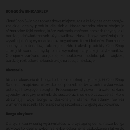
BONGO ŚWIDNICA SKLEP
CloudShop Świdnica to wyjątkowe miejsce, gdzie każdy pasjonat bongów
znajdzie idealny produkt dla siebie. Nasza szeroka oferta obejmuje
różnorodne fajki wodne, które zadowolą zarówno początkujących, jak i
bardziej doświadczonych użytkowników. Nasze bonga wyróżniają się
wysoką jakością wykonania oraz bogactwem form i kolorów. Tworzone z
solidnych materiałów, takich jak szkło i akryl, produkty CloudShop
zaprojektowano z myślą o maksymalnej satysfakcji użytkowników.
Oferujemy zarówno poręczne, kompaktowe modele, jak i większe,
bardziej rozbudowane konstrukcje na specjalne okazje.
Akcesoria
Idealne akcesoria do bonga to klucz do pełnej satysfakcji. W CloudShop
Świdnica znajdziesz wszystko, co potrzebne, by w pełni wykorzystać
potencjał swojego sprzętu. Proponujemy stylowe i trwałe szklane
cybuchy, precyzyjne młynki do suszu oraz środki do czyszczenia, które
utrzymają Twoje bongo w doskonałym stanie. Posiadamy również
wymienne uszczelki, które zapewnią szczelność i wygodę użytkowania.
Bonga akrylowe
Dla tych, którzy cenią wytrzymałość w przystępnej cenie, nasze bonga
akrylowe to idealny wybór. Są lekkie, odporne na uszkodzenia i łatwe do