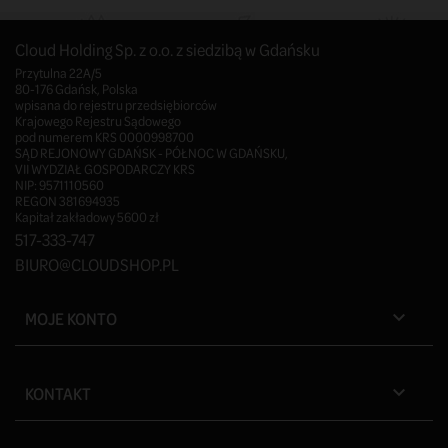
Cloud Holding Sp. z o.o. z siedzibą w Gdańsku
Przytulna 22A/5
80-176 Gdańsk, Polska
wpisana do rejestru przedsiębiorców
Krajowego Rejestru Sądowego
pod numerem KRS 0000998700
SĄD REJONOWY GDAŃSK - PÓŁNOC W GDAŃSKU,
VII WYDZIAŁ GOSPODARCZY KRS
NIP: 9571110560
REGON 381694935
Kapitał zakładowy 5600 zł
517-333-747
BIURO@CLOUDSHOP.PL
MOJE KONTO

KONTAKT
