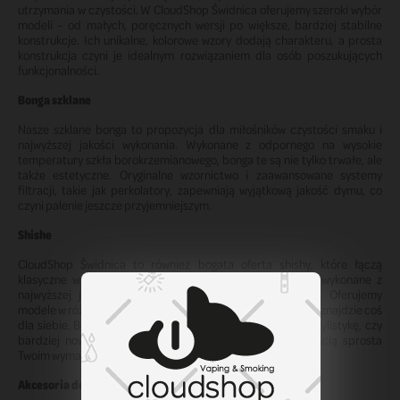
utrzymania w czystości. W CloudShop Świdnica oferujemy szeroki wybór
modeli – od małych, poręcznych wersji po większe, bardziej stabilne
konstrukcje. Ich unikalne, kolorowe wzory dodają charakteru, a prosta
konstrukcja czyni je idealnym rozwiązaniem dla osób poszukujących
funkcjonalności.
Bonga szklane
Nasze szklane bonga to propozycja dla miłośników czystości smaku i
najwyższej jakości wykonania. Wykonane z odpornego na wysokie
temperatury szkła borokrzemianowego, bonga te są nie tylko trwałe, ale
także estetyczne. Oryginalne wzornictwo i zaawansowane systemy
filtracji, takie jak perkolatory, zapewniają wyjątkową jakość dymu, co
czyni palenie jeszcze przyjemniejszym.
Shishe
CloudShop Świdnica to również bogata oferta shishy, które łączą
klasyczne wzory z nowoczesnym designem. Produkty te, wykonane z
najwyższej jakości materiałów, są trwałe i niezawodne. Oferujemy
modele w różnych rozmiarach i kolorach, dzięki czemu każdy znajdzie coś
dla siebie. Bez względu na to, czy preferujesz tradycyjną stylistykę, czy
bardziej nowoczesne rozwiązania, nasza oferta z pewnością sprosta
Twoim wymaganiom.
Akcesoria do shishy