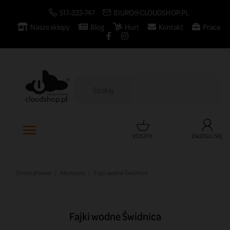
517-333-747
BIURO@CLOUDSHOP.PL
Nasze sklepy
Blog
Hurt
Kontakt
Praca

KOSZYK
ZALOGUJ SIĘ
Strona główna
Akcesoria
Fajki wodne Świdnica
Fajki wodne Świdnica