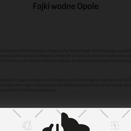
Fajki wodne Opole
 każdego miłośnika relaksu z fajką wodną. Nasze bonga charakteryzują się wyso
e znajdziesz bonga w różnych rozmiarach, kształtach i kolorach, wykonane z akr
. Od małych, przenośnych modeli po większe, bardziej zaawansowane konstrukcje
tysfakcji z jego użytkowania. W CloudShop Opole oferujemy szeroki wybór akce
że młynki ułatwiające mielenie suszu do idealnej konsystencji. Mamy również sp
 szczelność i komfort użytkowania.
łych i ekonomicznych rozwiązań. W CloudShop Opole oferujemy różnorodne modele
w różnych rozmiarach i kształtach, od małych, przenośnych modeli po większ
użytkowania. To idealne rozwiązanie dla początkujących oraz osób szukających 