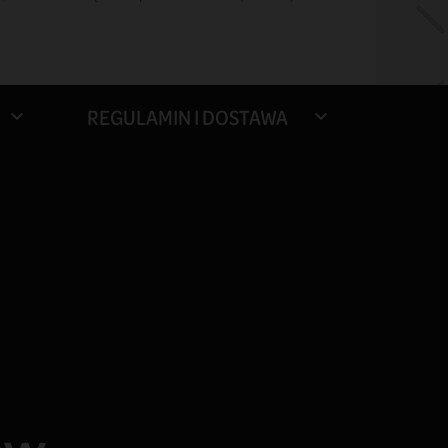
REGULAMIN I DOSTAWA

