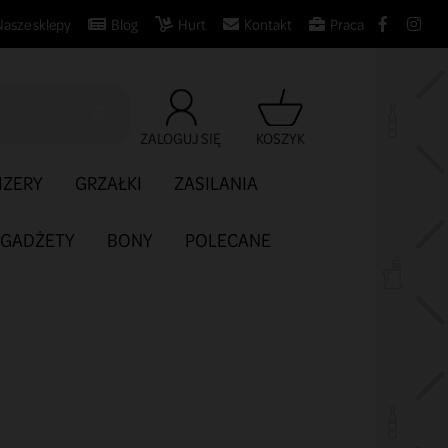
Nasze sklepy
Blog
Hurt
Kontakt
Praca

ZALOGUJ SIĘ
KOSZYK
IZERY
GRZAŁKI
ZASILANIA
GADŻETY
BONY
POLECANE