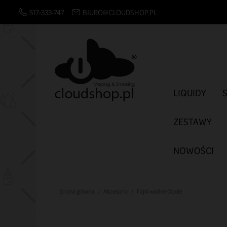
517-333-747
BIURO@CLOUDSHOP.PL
LIQUIDY
ZESTAWY
NOWOŚCI
Strona główna
Akcesoria
Fajki wodne Opole