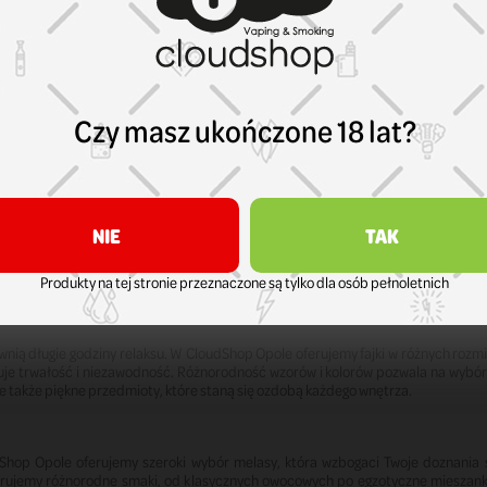
u, polecamy bongo szklane. W CloudShop Opole oferujemy ręcznie dmuchane mod
 są nie tylko funkcjonalne, ale także estetyczne, często ozdobione artystycz
a lepsze doznania z palenia. Idealne dla wymagających użytkowników.
Czy masz ukończone 18 lat?
apewnią wyjątkowe doznania i relaks. Nasze shishe łączą tradycję z nowocze
i materiałów, co gwarantuje trwałość i doskonałą wydajność. Oferujemy shishe w
jącym użytkownikiem, czy doświadczonym koneserem, mamy coś specjalnie dla Ciebi
NIE
TAK
kcesoria. W CloudShop Opole oferujemy szeroki wybór akcesoriów do shishy, kt
hy i talerzyki, które są zarówno eleganckie, jak i funkcjonalne, oraz folie i węg
Twoje doznania z palenia będą zawsze na najwyższym poziomie.
Produkty na tej stronie przeznaczone są tylko dla osób pełnoletnich
pewnią długie godziny relaksu. W CloudShop Opole oferujemy fajki w różnych rozm
je trwałość i niezawodność. Różnorodność wzorów i kolorów pozwala na wybór mo
ale także piękne przedmioty, które staną się ozdobą każdego wnętrza.
dShop Opole oferujemy szeroki wybór melasy, która wzbogaci Twoje doznania
erujemy różnorodne smaki, od klasycznych owocowych po egzotyczne mieszanki