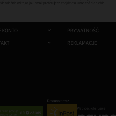
ezależnie od tego, jaki smak preferujesz, znajdziesz u nas coś dla siebie.
E KONTO
PRYWATNOŚĆ

TAKT
REKLAMACJE

Dostarczamy z
Płatności obsługuje