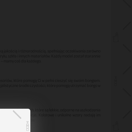
ką jakością i różnorodnością, spełniając oczekiwania zarówno
ylu, szkła i innych materiałów. Każdy model został starannie
 – mamy coś dla każdego.
soriów, które pomogą Ci w pełni cieszyć się swoim bongiem.
ecjalistyczne środki czystości, które pomogą utrzymać bongo w
 bongo akrylowych, które są lekkie, odporne na uszkodzenia
e, stacjonarne opcje. Kolorowe i unikalne wzory nadają im
praktycznego sprzętu.