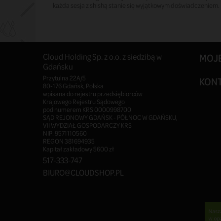
każda sesja z shishą stanie się wyjątkowym doświadczeniem. Ni
Cloud Holding Sp. z o.o. z siedzibą w
MOJ
Gdańsku
Przytulna 22A/5
KON
80-176 Gdańsk, Polska
wpisana do rejestru przedsiębiorców
Krajowego Rejestru Sądowego
pod numerem KRS 0000998700
SĄD REJONOWY GDAŃSK - PÓŁNOC W GDAŃSKU,
VII WYDZIAŁ GOSPODARCZY KRS
NIP: 9571110560
REGON 381694935
Kapitał zakładowy 5600 zł
517-333-747
BIURO@CLOUDSHOP.PL