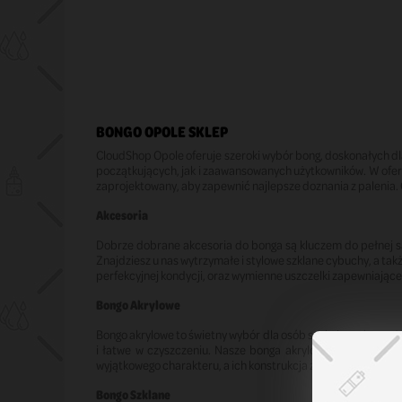
BONGO OPOLE SKLEP
CloudShop Opole oferuje szeroki wybór bong, doskonałych dla
początkujących, jak i zaawansowanych użytkowników. W oferci
zaprojektowany, aby zapewnić najlepsze doznania z palenia
Akcesoria
Dobrze dobrane akcesoria do bonga są kluczem do pełnej sa
Znajdziesz u nas wytrzymałe i stylowe szklane cybuchy, a tak
perfekcyjnej kondycji, oraz wymienne uszczelki zapewniające
Bongo Akrylowe
Bongo akrylowe to świetny wybór dla osób szukających trwa
i łatwe w czyszczeniu. Nasze bonga akrylowe są dostępne 
wyjątkowego charakteru, a ich konstrukcja zapewnia wygodę 
Bongo Szklane