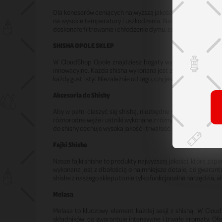
Dla koneserów ceniących najwyższą jakość i czystość smak
na wysokie temperatury i uszkodzenia. Nasze bonga szklane
doskonałe filtrowanie i chłodzenie dymu, co przekłada się n
SHISHA OPOLE SKLEP
W CloudShop Opole znajdziesz bogaty wybór shishy, które z
innowacyjne. Każda shisha wykonana jest z najwyższej jakośc
każdy gust i styl. Niezależnie od tego, czy jesteś początku
Akcesoria do Shishy
Aby w pełni cieszyć się shishą, niezbędne są odpowiednie a
różnorodne węże i ustniki wykonane z różnych materiałów, cybuc
do shishy cechuje wysoka jakość i trwałość, co sprawia, że 
Fajki Shishe
Nasze fajki shishe to produkty najwyższej jakości, które za
wykonana jest z dbałością o najmniejsze detale, co gwarantu
shishe z naszego sklepu to nie tylko funkcjonalne narzędzia, 
Melasa
Melasa to kluczowy element każdej sesji z shishą. W Clou
składników, co gwarantuje intensywne i trwałe aromaty. Of