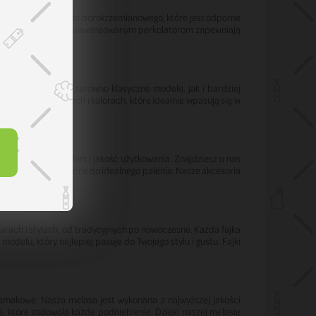
ele z grubego szkła borokrzemianowego, które jest odporne
nymi wzorami. Dzięki zaawansowanym perkolatorom zapewniają
snością, oferując zarówno klasyczne modele, jak i bardziej
 różnych rozmiarach i kolorach, które idealnie wpasują się w
e.
óre poprawią komfort i jakość użytkowania. Znajdziesz u nas
ielki, które są niezbędne do idealnego palenia. Nasze akcesoria
iarach i stylach, od tradycyjnych po nowoczesne. Każda fajka
delu, który najlepiej pasuje do Twojego stylu i gustu. Fajki
 smakowe. Nasza melasa jest wykonana z najwyższej jakości
, które zadowolą każde podniebienie. Dzięki naszej melasie