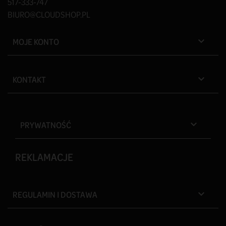
517-333-747
BIURO@CLOUDSHOP.PL
MOJE KONTO

KONTAKT

PRYWATNOŚĆ

REKLAMACJE
REGULAMIN I DOSTAWA
