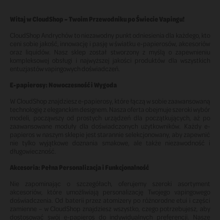
Witaj w CloudShop – Twoim Przewodniku po Świecie Vapingu!
CloudShop Andrychów to niezawodny punkt odniesienia dla każdego, kto
ceni sobie jakość, innowację i pasję w światku e-papierosów, akcesoriów
oraz liquidów. Nasz sklep został stworzony z myślą o zapewnieniu
kompleksowej obsługi i najwyższej jakości produktów dla wszystkich
entuzjastów vapingowych doświadczeń.
E-papierosy: Nowoczesność i Wygoda
W CloudShop znajdziesz e-papierosy, które łączą w sobie zaawansowaną
technologię z eleganckim designem. Nasza oferta obejmuje szeroki wybór
modeli, począwszy od prostych urządzeń dla początkujących, aż po
zaawansowane moduły dla doświadczonych użytkowników. Każdy e-
papieros w naszym sklepie jest starannie selekcjonowany, aby zapewnić
nie tylko wyjątkowe doznania smakowe, ale także niezawodność i
długowieczność.
Akcesoria: Pełna Personalizacja i Funkcjonalność
Nie zapominając o szczegółach, oferujemy szeroki asortyment
akcesoriów, które umożliwiają personalizację Twojego vapingowego
doświadczenia. Od baterii przez atomizery po różnorodne etui i części
zamienne – w CloudShop znajdziesz wszystko, czego potrzebujesz, aby
dostosować swój e-papieros do indywidualnych preferencji. Nasze