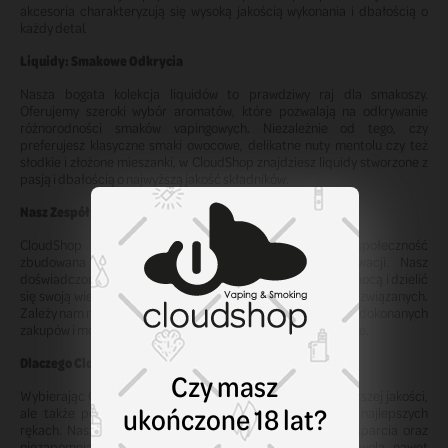
akcesoria charakteryzują się wysoką jakością wykonania i dbałością o
każdy detal.
Liquidy: Smakowe Odkrycia
Nasza bogata kolekcja liquidów to prawdziwy raj dla smakoszy.
Oferujemy szeroki wybór aromatów, które pozwalają na odkrywanie
różnorodności smaków vapingowych. Niezależnie od tego, czy
preferujesz klasyczne smaki owocowe, delikatne nuty mentolu czy też
słodkie i złożone mieszanki, w CloudShop znajdziesz liquidy stworzone z
pasją i dbałością o najwyższą jakość składników.
Nasz Zespół: Pasja i Profesjonalizm
CloudShop Andrychów to nie tylko sklep, to także społeczność
zbudowana na wspólnej pasji do vapingowych innowacji. Nasz
doświadczony zespół ekspertów jest gotowy, aby służyć pomocą i dzielić
się swoją wiedzą na temat e-papierosów i produktów z nimi związanych.
Zależy nam na tym, aby każdy klient był w pełni zadowolony z dokonanych
zakupów i mógł cieszyć się vapingiem na najwyższym poziomie.
Dlaczego CloudShop?
Czy masz
Wybierając CloudShop, wybierasz nie tylko produkty najwyższej jakości,
ukończone 18 lat?
ale także pewność, że Twoje potrzeby vapingowe są w najlepszych
rękach. Nasza misja to zapewnienie Ci kompleksowego wsparcia oraz
niezapomnianych doświadczeń zakupowych, które zadowolą nawet