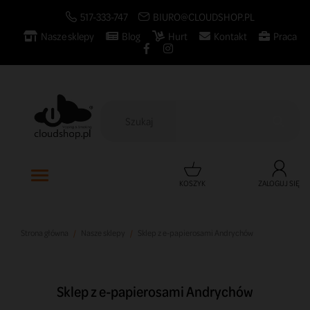
517-333-747
BIURO@CLOUDSHOP.PL
Nasze sklepy
Blog
Hurt
Kontakt
Praca

KOSZYK
ZALOGUJ SIĘ
Strona główna
Nasze sklepy
Sklep z e-papierosami Andrychów
Sklep z e-papierosami Andrychów