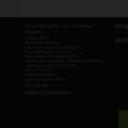
Cloud Holding Sp. z o.o. z siedzibą w
MOJ
Gdańsku
Przytulna 22A/5
KON
80-176 Gdańsk, Polska
wpisana do rejestru przedsiębiorców
Krajowego Rejestru Sądowego
pod numerem KRS 0000998700
SĄD REJONOWY GDAŃSK - PÓŁNOC W GDAŃSKU,
VII WYDZIAŁ GOSPODARCZY KRS
NIP: 9571110560
REGON 381694935
Kapitał zakładowy 5600 zł
517-333-747
BIURO@CLOUDSHOP.PL