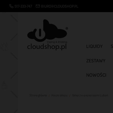
517-333-747
BIURO@CLOUDSHOP.PL
LIQUIDY
ZESTAWY
NOWOŚCI
Strona główna
Nasze sklepy
Sklep z e-papierosami Lubań