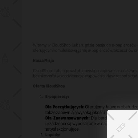
Witamy w CloudShop Lubań, gdzie pasja do e-papierosów 
oferującym kompleksową gamę e-papierosów, akcesoriów oraz
Nasza Misja
CloudShop Lubań powstał z myślą o zapewnieniu naszym kli
bezpieczeństwo codziennego wapowania. Nasz zespół składa
Oferta CloudShop
E-papierosy:
Dla Początkujących:
Oferujemy łatwe w obsłudze,
także zapewniają wysoką jakość i niezawodność, co
Dla Zaawansowanych:
Dla bardziej doświadczo
urządzenia są wyposażone w najnowsze technologi
satysfakcjonujące.
Liquidy: