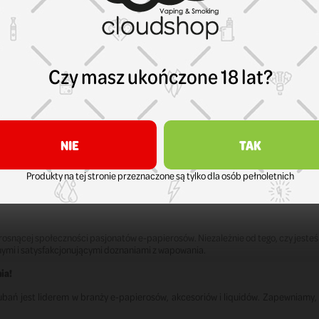
dziwy raj dla smakoszy. Oferujemy szeroką gamę smaków, w tym klasyczne t
ch. Każdy liquid jest starannie dobrany, aby zapewnić autentyczny smak
em jest bezpieczeństwo naszych klientów. Współpracujemy jedynie z ren
ardy jakościowe.
Czy masz ukończone 18 lat?
zystko, czego potrzebujesz do pełnego i wygodnego korzystania z e-papier
ronę, ale także wygodę użytkowania. Nasze produkty są kompatybilne z w
NIE
TAK
i e-papierosów, gotowi podzielić się swoją wiedzą i doświadczeniem, aby 
Produkty na tej stronie przeznaczone są tylko dla osób pełnoletnich
rozwiązania, które podnoszą komfort użytkowania e-papierosów oraz zape
szym priorytetem. Oferujemy szybką dostawę, konkurencyjne ceny oraz indy
rosnącej społeczności pasjonatów e-papierosów. Niezależnie od tego, czy je
łnymi i satysfakcjonującymi doznaniami z wapowania.
ia!
Lubań jest liderem w branży e-papierosów, akcesoriów i liquidów. Zapewniamy, 