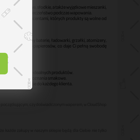
ytoniowe, owocowe, słodkie, a także wyjątkowe mieszanki,
 i maksymalne bezpieczeństwo podczas wapowania.
omowanymi producentami, których produkty są wolne od
osów. Oferujemy baterie, ładowarki, grzałki, atomizery,
ieloma modelami e-papierosów, co daje Ci pełną swobodę
pomóc Ci w wyborze idealnych produktów.
wniają najlepsze doznania smakowe.
widualne podejście do każdego klienta.
steś początkującym, czy doświadczonym waperem, w CloudShop
że każde zakupy w naszym sklepie będą dla Ciebie nie tylko