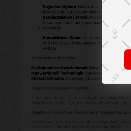
Bogactwo Wyboru:
Nasza oferta liquidów to praw
które dostarczą niezapomnianych doznań smakowy
Bezpieczeństwo i Jakość:
W CloudShop priorytet
szkodliwych substancji i spełniają najwyższe stand
Akcesoria:
Kompleksowa Gama:
Nasze akcesoria obejmują ws
etui i pokrowce, które zapewniają nie tylko och
wyboru.
Zalety Wyboru CloudShop
Profesjonalizm i Doświadczenie:
Nasz zespół to pasjonac
Innowacyjność i Technologia:
Stawiamy na innowacyjne 
Dbałość o Klienta:
Zadowolenie naszych klientów jest na
Dołącz do Społeczności CloudShop
Zapraszamy do odwiedzenia naszego sklepu i dołączenia do 
znajdziesz wszystko, czego potrzebujesz, aby cieszyć się pe
CloudShop - Twój Wybór, Twój Komfort, Twój Styl Wapowan
Odwiedź nas już dziś i przekonaj się, dlaczego CloudShop 
przyjemnością, ale także gwarancją jakości i satysfakcji.