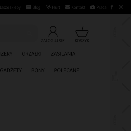
Nasze sklepy
Blog
Hurt
Kontakt
Praca

ZALOGUJ SIĘ
KOSZYK
IZERY
GRZAŁKI
ZASILANIA
GADŻETY
BONY
POLECANE