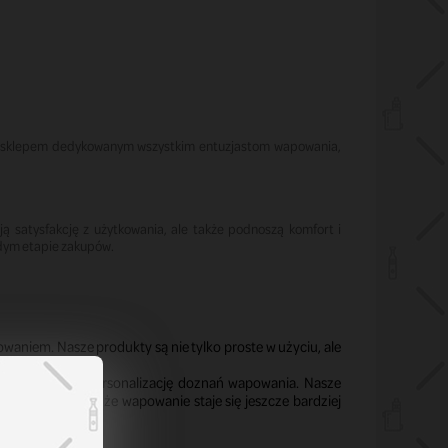
my sklepem dedykowanym wszystkim entuzjastom wapowania,
ą satysfakcję z użytkowania, ale także podnoszą komfort i
dym etapie zakupów.
aniem. Nasze produkty są nie tylko proste w użyciu, ale
iwiają pełną personalizację doznań wapowania. Nasze
u, co sprawia, że wapowanie staje się jeszcze bardziej