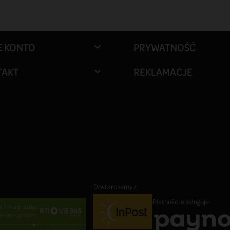
E KONTO
PRYWATNOŚĆ

TAKT
REKLAMACJE

Dostarczamy z
Płatności obsługuje