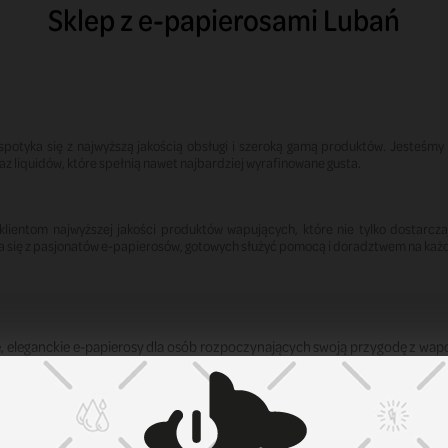
Sklep z e-papierosami Lubań
spotyka się z najwyższą jakością obsługi i szeroką gamą produktów. Jesteś
 liquidów, które spełnią nawet najbardziej wyrafinowane gusta.
entom najwyższej jakości produktów wapujących, które nie tylko dostarczaj
 się z pasjonatów e-papierosów, gotowych służyć pomocą i doradztwem na każ
 eleganckie e-papierosy dla osób rozpoczynających swoją przygodę z wapow
 ułatwia przejście z tradycyjnych papierosów na e-papierosy.
nych użytkowników proponujemy zaawansowane e-papierosy, które umożl
e, pozwalające na regulację mocy, temperatury oraz intensywności aromat