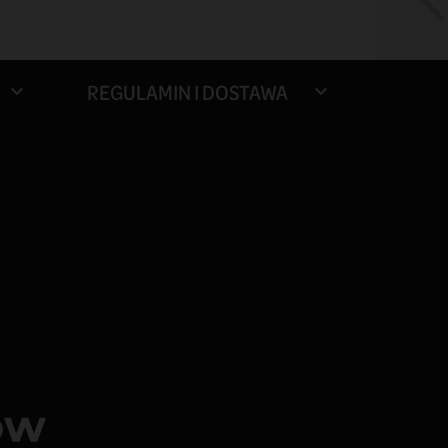
REGULAMIN I DOSTAWA

