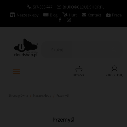
517-333-747
BIURO@CLOUDSHOP.PL
Nasze sklepy
Blog
Hurt
Kontakt
Praca

KOSZYK
ZALOGUJ SIĘ
Strona główna
Nasze sklepy
Przemyśl
Przemyśl