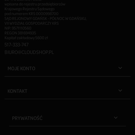
wpisana do rejestru przedsiębiorców
Krajowego Rejestru Sądowego
pod numerem KRS 0000998700
SĄD REJONOWY GDAŃSK - PÓŁNOC W GDAŃSKU,
VII WYDZIAŁ GOSPODARCZY KRS
NIP: 9571110560
REGON 381694935
Kapitał zakładowy 5600 zł
517-333-747
BIURO@CLOUDSHOP.PL
MOJE KONTO

KONTAKT

PRYWATNOŚĆ
