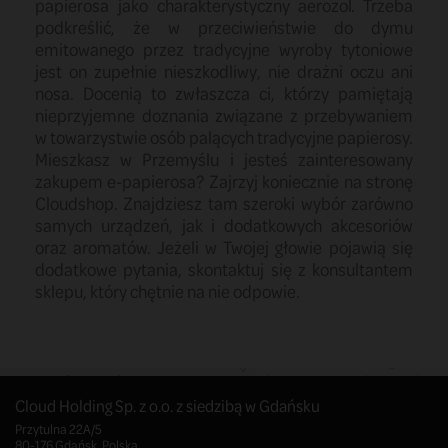
papierosa jako charakterystyczny aerozol. Trzeba
podkreślić, że w przeciwieństwie do dymu
emitowanego przez tradycyjne wyroby tytoniowe
jest on zupełnie nieszkodliwy, nie drażni oczu ani
nosa. Docenią to zwłaszcza ci, którzy pamiętają
nieprzyjemne doznania związane z przebywaniem
w towarzystwie osób palących tradycyjne papierosy.
Mieszkasz w Przemyślu i jesteś zainteresowany
zakupem e-papierosa? Zajrzyj koniecznie na stronę
Cloudshop. Znajdziesz tam szeroki wybór zarówno
samych urządzeń, jak i dodatkowych akcesoriów
oraz aromatów. Jeżeli w Twojej głowie pojawią się
dodatkowe pytania, skontaktuj się z konsultantem
sklepu, który chętnie na nie odpowie.
Cloud Holding Sp. z o.o. z siedzibą w Gdańsku
Przytulna 22A/5
80-176 Gdańsk, Polska