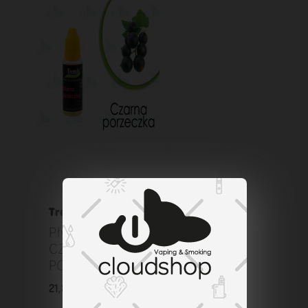
Trendy
Płyn Trendy 10 ml
CZARNA
PORZECZKA 06
21,89 zł
KOSZYK