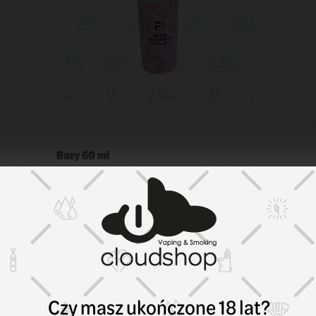
Bazy 60 ml
Baza F! 100 ml 50/50 0 MG
29,90 zł
KOSZYK
Czy masz ukończone 18 lat?