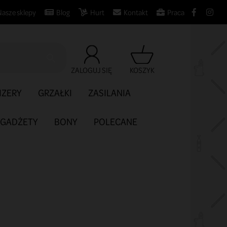
Nasze sklepy
Blog
Hurt
Kontakt
Praca

ZALOGUJ SIĘ
KOSZYK
IZERY
GRZAŁKI
ZASILANIA
GADŻETY
BONY
POLECANE