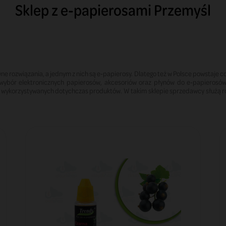
Sklep z e-papierosami Przemyśl
wne rozwiązania, a jednym z nich są e-papierosy. Dlatego też w Polsce powstaje co
wybór elektronicznych papierosów, akcesoriów oraz płynów do e-papierosów. 
a wykorzystywanych dotychczas produktów. W takim sklepie sprzedawcy służą r