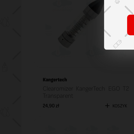
Kangertech
Clearomizer KangerTech EGO T2
Transparent
24,90 zł
KOSZYK