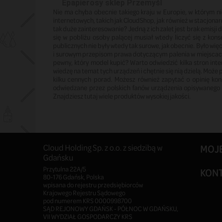
Epapierosy sklep Przemyśl
Nie ma chyba obecnie takiego kraju w Europie, w którym n
internetowych, takich jak CloudShop, jak również w stacjona
tak duże zainteresowanie? Jedną z ich zalet jest brak emisj
się w pobliżu osoby palącej musiał wtedy liczyć się z k
publicznych nie były wtedy tak surowe, jak obecnie. Było wię
i surowym przepisom prawa dotyczącym palenia w miejscach 
pewny, który model kupić? Warto odwiedzić kilka stron int
wiedzę na temat tych urządzeń i chętnie się nią dzielą. Może
kilku cennych porad. Możesz również zapytać o opinię kons
odwiedzane przez polskich fanów urządzenia opisywanego w
Znajdziesz tutaj wiele produktów wysokiej jakości.
Cloud Holding Sp. z o.o. z siedzibą w
MOJ
Gdańsku
Przytulna 22A/5
KON
80-176 Gdańsk, Polska
wpisana do rejestru przedsiębiorców
Krajowego Rejestru Sądowego
pod numerem KRS 0000998700
SĄD REJONOWY GDAŃSK - PÓŁNOC W GDAŃSKU,
VII WYDZIAŁ GOSPODARCZY KRS