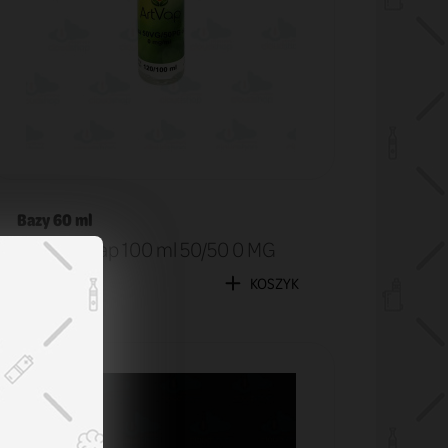
Bazy 60 ml
Baza ArtVap 100 ml 50/50 0 MG
29,90 zł
KOSZYK