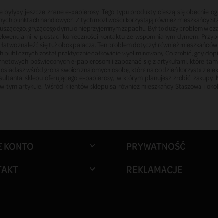
ie byłyby jeszcze znane e-papierosy. Tego typu produkty cieszą się obecnie
rnych punktach handlowych. Z tych możliwości korzystają również mieszkańcy Sta
i duszącego, gryzącego dymu o nieprzyjemnym zapachu. Był to duży problem w cza
onsekwencjami w postaci konieczności kontaktu ze wspomnianym dymem. Przyp
c łatwo znaleźć się tuż obok palacza. Ten problem dotyczył również mieszkańców 
publicznych został praktycznie całkowicie wyeliminowany. Co zrobić, gdy dopie
ernetowych poświęconych e-papierosom i zapoznać się z artykułami, które tam
 posiadasz wśród grona swoich znajomych osobę, która na co dzień korzysta z elek
ultanta sklepu oferującego e-papierosy, w którym planujesz zrobić zakupy. 
 tym artykule. Wśród klientów sklepu są również mieszkańcy Staszowa i okol
E KONTO
PRYWATNOŚĆ

TAKT
REKLAMACJE
