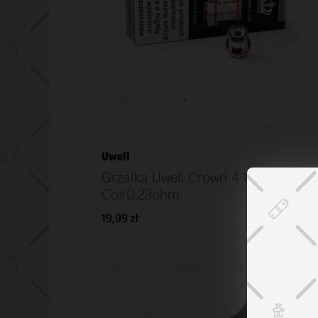
Uwell
Grzałka Uwell Crown 4 UN2 Mesh
Coil 0.23ohm
19,99 zł
KOSZYK