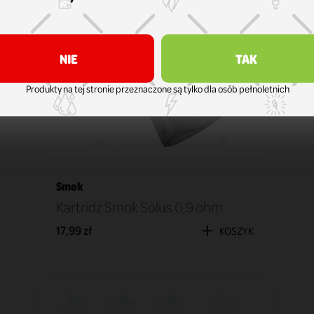
NIE
TAK
Produkty na tej stronie przeznaczone są tylko dla osób pełnoletnich
Smok
Kartridż Smok Solus 0,9 ohm
17,99 zł
KOSZYK