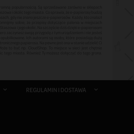
 ogromną popularnością. Są sprzedawane zarówno w sklepach
szowa i okolic tego miasta. Co sprawia, że e-papierosy budzą
sach, gdy nie znano jeszcze e-papierosów. Każdy, kto znalazł
omnijmy sobie, że przepisy dotyczące palenia w miejscach
Staszowa i jego okolic. Na szczęście dziś dzięki e-papierosom
ro zaczynasz swoją przygodę z tym urządzeniem i nie jesteś
 opublikowane. Ich autorami są osoby, które posiadają dużą
tronicznego papierosa. Na pewno jest ona w stanie udzielić Ci
Może to być np. CloudShop. To miejsce w sieci jest chętnie
ic tego miasta. Również Ty możesz dołączyć do tego grona.
REGULAMIN I DOSTAWA

