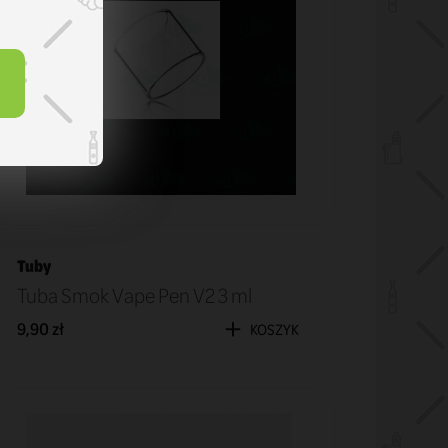
Tuby
Tuba Smok Vape Pen V2 3 ml
9,90 zł
KOSZYK