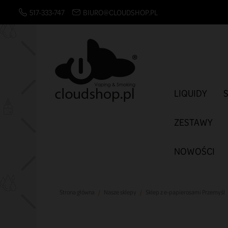
517-333-747
BIURO@CLOUDSHOP.PL
LIQUIDY
ZESTAWY
NOWOŚCI
Strona główna
Nasze sklepy
Sklep z e-papierosami Przemyśl