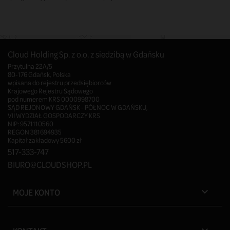
Cloud Holding Sp. z o.o. z siedzibą w Gdańsku
Przytulna 22A/5
80-176 Gdańsk, Polska
wpisana do rejestru przedsiębiorców
Krajowego Rejestru Sądowego
pod numerem KRS 0000998700
SĄD REJONOWY GDAŃSK - PÓŁNOC W GDAŃSKU,
VII WYDZIAŁ GOSPODARCZY KRS
NIP: 9571110560
REGON 381694935
Kapitał zakładowy 5600 zł
517-333-747
BIURO@CLOUDSHOP.PL
MOJE KONTO
