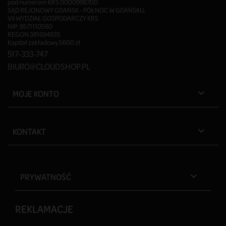
pod numerem KRS 0000998700
SĄD REJONOWY GDAŃSK - PÓŁNOC W GDAŃSKU,
VII WYDZIAŁ GOSPODARCZY KRS
NIP: 9571110560
REGON 381694935
Kapitał zakładowy 5600 zł
517-333-747
BIURO@CLOUDSHOP.PL
MOJE KONTO

KONTAKT

PRYWATNOŚĆ

REKLAMACJE