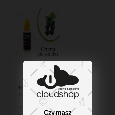
Trendy
Płyn Trendy 10 ml
CZARNA
PORZECZKA 06
Czy masz