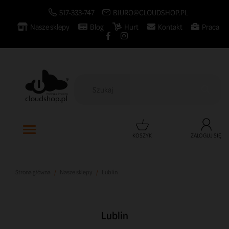
517-333-747
BIURO@CLOUDSHOP.PL
Nasze sklepy
Blog
Hurt
Kontakt
Praca

KOSZYK
ZALOGUJ SIĘ
Strona główna
Nasze sklepy
Lublin
Lublin