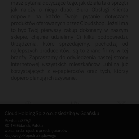
masz pytania dotyczące tego, jak działa taki sprzęt i
jak należy o niego dbać. Biuro Obsługi Klienta
odpowie na każde Twoje pytanie dotyczące
produktów oferowanych przez Cloudshop. Jeżeli ma
to być Twój pierwszy zakup dokonany w naszym
sklepie, chętnie udzielimy Ci kilku podpowiedzi.
Urządzenia, które sprzedajemy, pochodzą od
najlepszych producentów, są to znane firmy w tej
branży. Zapraszamy do odwiedzenia naszej strony
internetowej wszystkich mieszkańców Lublina już
korzystających z e-papierosów oraz tych, którzy
dopiero planują ich używanie.
Cloud Holding Sp. z o.o. z siedzibą w Gdańsku
Przytulna 22A/5
80-176 Gdańsk, Polska
wpisana do rejestru przedsiębiorców
Krajowego Rejestru Sądowego