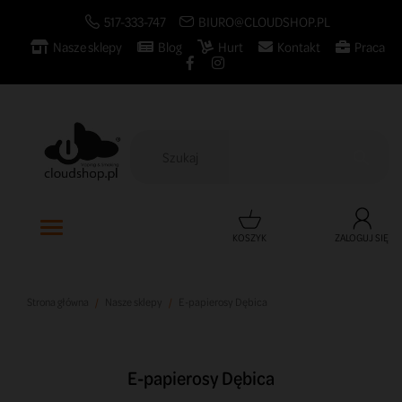
517-333-747
BIURO@CLOUDSHOP.PL
Nasze sklepy
Blog
Hurt
Kontakt
Praca

KOSZYK
ZALOGUJ SIĘ
Strona główna
Nasze sklepy
E-papierosy Dębica
E-papierosy Dębica