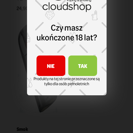
24,90 zł
KOSZYK
Czy masz
ukończone 18 lat?
NIE
TAK
Produkty na tej stronie przeznaczone są
tylko dla osób pełnoletnich
Smok