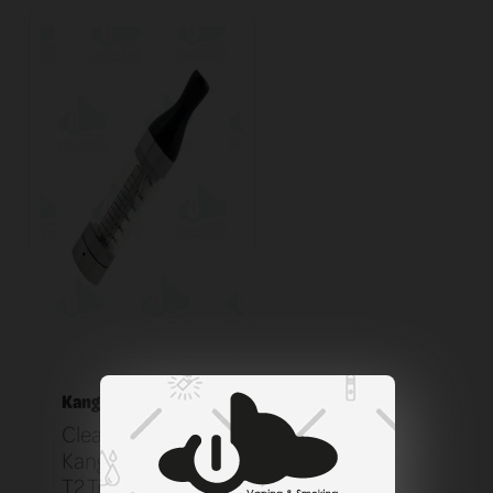
Kangertech
Clearomizer
KangerTech EGO
T2 Transparent