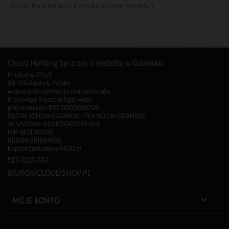
sklepu. Masz pytania? Konsultant czeka na telefon.
Cloud Holding Sp. z o.o. z siedzibą w Gdańsku
Przytulna 22A/5
80-176 Gdańsk, Polska
wpisana do rejestru przedsiębiorców
Krajowego Rejestru Sądowego
pod numerem KRS 0000998700
SĄD REJONOWY GDAŃSK - PÓŁNOC W GDAŃSKU,
VII WYDZIAŁ GOSPODARCZY KRS
NIP: 9571110560
REGON 381694935
Kapitał zakładowy 5600 zł
517-333-747
BIURO@CLOUDSHOP.PL
MOJE KONTO
