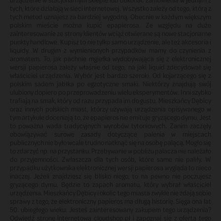
tych, które działają w sieci internetowej. Wszystko zależy od tego, którą z
tych metod uznajesz za bardziej wygodną. Obecnie w każdym większym
polskim mieście można kupić epapierosa. Ze względu na duże
zainteresowanie ze strony klientów wciąż otwierane są nowe stacjonarne
punkty handlowe. Kupisz to nie tylko samo urządzenie, ale też akcesoria i
liquidy. W drugim z wymienionych przypadków mamy do czynienia z
aromatem. To, jak pachnie mgiełka wydobywająca się z elektronicznej
wersji papierosa zależy właśnie od tego, na jaki liquid zdecydował się
właściciel urządzenia. Wybór jest bardzo szeroki. Od kojarzącego się z
polskim sadem jabłka po egzotyczne smaki. Niektórzy znajdują swój
ulubiony dopiero po przeprowadzeniu wielu eksperymentów. Inni szybko
trafiają na smak, który od razu przypada im do gustu. Mieszkańcy Dębicy
oraz innych polskich miast, którzy używają urządzenia opisywanego w
tym artykule doceniają to, że epapieros nie emituje gryzącego dymu. Jest
to poważna wada tradycyjnych wyrobów tytoniowych. Zanim zaczęły
obowiązywać surowe zasady dotyczące palenia w miejscach
publicznych nie było wcale trudno natknąć się na osobę palącą. Mogło się
to zdarzyć np. na przystanku. Przebywanie w pobliżu palacza nie należało
do przyjemności. Zwłaszcza dla tych osób, które same nie paliły. W
przypadku użytkownika elektronicznej wersji papierosa wygląda to nieco
inaczej. Jeżeli znajdziesz się blisko niego, to na pewno nie poczujesz
gryzącego dymu. Będzie to zapach aromatu, który wybrał właściciel
urządzenia. Mieszkańcy Dębicy i okolic tego miasta zwykle nie zdają sobie
sprawy z tego, że elektroniczny papieros ma długą historię. Sięga ona lat
50. ubiegłego wieku. Jesteś zainteresowany zakupem tego urządzenia?
Odwiedź stronę internetową cloudshop.pl i zapoznaj się z ofertą tego