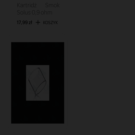
Kartridż Smok
Solus 0,9 ohm
17,99 zł
KOSZYK