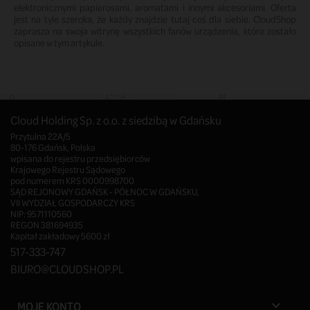
elektronicznymi papierosami, aromatami i innymi akcesoriami. Oferta
jest na tyle szeroka, że każdy znajdzie tutaj coś dla siebie. CloudShop
zaprasza na swoja witrynę wszystkich fanów urządzenia, które zostało
opisane w tym artykule.
Cloud Holding Sp. z o.o. z siedzibą w Gdańsku
Przytulna 22A/5
80-176 Gdańsk, Polska
wpisana do rejestru przedsiębiorców
Krajowego Rejestru Sądowego
pod numerem KRS 0000998700
SĄD REJONOWY GDAŃSK - PÓŁNOC W GDAŃSKU,
VII WYDZIAŁ GOSPODARCZY KRS
NIP: 9571110560
REGON 381694935
Kapitał zakładowy 5600 zł
517-333-747
BIURO@CLOUDSHOP.PL
MOJE KONTO
