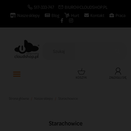
517-333-747
BIURO@CLOUDSHOP.PL
Nasze sklepy
Blog
Hurt
Kontakt
Praca

KOSZYK
ZALOGUJ SIĘ
Strona główna
Nasze sklepy
Starachowice
Starachowice