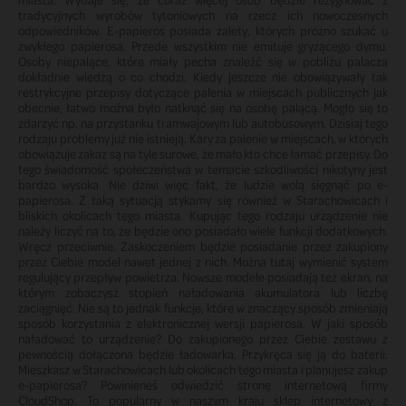
tradycyjnych wyrobów tytoniowych na rzecz ich nowoczesnych
odpowiedników. E-papieros posiada zalety, których próżno szukać u
zwykłego papierosa. Przede wszystkim nie emituje gryzącego dymu.
Osoby niepalące, które miały pecha znaleźć się w pobliżu palacza
dokładnie wiedzą o co chodzi. Kiedy jeszcze nie obowiązywały tak
restrykcyjne przepisy dotyczące palenia w miejscach publicznych jak
obecnie, łatwo można było natknąć się na osobę palącą. Mogło się to
zdarzyć np. na przystanku tramwajowym lub autobusowym. Dzisiaj tego
rodzaju problemy już nie istnieją. Kary za palenie w miejscach, w których
obowiązuje zakaz są na tyle surowe, że mało kto chce łamać przepisy. Do
tego świadomość społeczeństwa w temacie szkodliwości nikotyny jest
bardzo wysoka. Nie dziwi więc fakt, że ludzie wolą sięgnąć po e-
papierosa. Z taką sytuacją stykamy się również w Starachowicach i
bliskich okolicach tego miasta. Kupując tego rodzaju urządzenie nie
należy liczyć na to, że będzie ono posiadało wiele funkcji dodatkowych.
Wręcz przeciwnie. Zaskoczeniem będzie posiadanie przez zakupiony
przez Ciebie model nawet jednej z nich. Można tutaj wymienić system
regulujący przepływ powietrza. Nowsze modele posiadają też ekran, na
którym zobaczysz stopień naładowania akumulatora lub liczbę
zaciągnięć. Nie są to jednak funkcje, które w znaczący sposób zmieniają
sposób korzystania z elektronicznej wersji papierosa. W jaki sposób
naładować to urządzenie? Do zakupionego przez Ciebie zestawu z
pewnością dołączona będzie ładowarka. Przykręca się ją do baterii.
Mieszkasz w Starachowicach lub okolicach tego miasta i planujesz zakup
e-papierosa? Powinieneś odwiedzić stronę internetową firmy
CloudShop. To popularny w naszym kraju sklep internetowy z