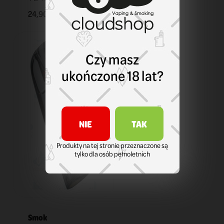
24,90 zł
KOSZYK
Czy masz
ukończone 18 lat?
NIE
TAK
Produkty na tej stronie przeznaczone są
tylko dla osób pełnoletnich
Smok