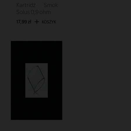
Kartridż Smok
Solus 0,9 ohm
17,99 zł
KOSZYK