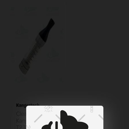
Kangertech
Clearomizer
KangerTech EGO
T2 Transparent