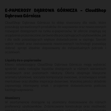
E-PAPIEROSY DĄBROWA GÓRNICZA – CloudShop
Dąbrowa Górnicza
CloudShop Dąbrowa Górnicza to sklep stworzony dla osób, które
poszukują sprawdzonych produktów do wapowania oraz nowoczesnych
rozwiązań dostępnych na rynku e-papierosów. W ofercie znajdują się
urządzenia przeznaczone zarówno dla początkujących użytkowników, jak
i dla osób posiadających większe doświadczenie w vapingu. Szeroki
wybór modeli oraz zastosowanie nowoczesnych technologii pozwalają
dobrać sprzęt idealnie dopasowany do indywidualnych potrzeb i
oczekiwań.
Liquidy do e-papierosów
Klienci odwiedzający CloudShop Dąbrowa Górnicza mogą wybierać
spośród wielu rodzajów liquidów dostępnych w różnych wariantach
smakowych oraz poziomach nikotyny. Oferta obejmuje klasyczne
aromaty tytoniowe, soczyste kompozycje owocowe, orzeźwiające smaki
mentolowe oraz słodkie inspiracje deserowe. Wysokiej jakości składniki
zapewniają intensywny smak i przyjemne doświadczenia podczas
każdego wapowania.
Atomizery
W asortymencie dostępne są atomizery dostosowane do różnych
preferencji użytkowników. Zróżnicowane konstrukcje oraz możliwość
regulacji przepływu powietrza pozwalają wpływać na charakterystykę