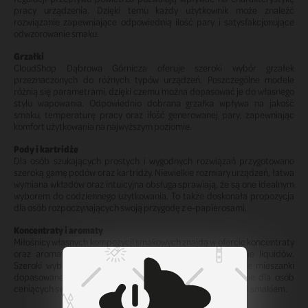
pracy urządzenia. Dzięki temu każdy użytkownik może znaleźć
rozwiązanie zapewniające odpowiednią ilość pary i satysfakcjonujące
odwzorowanie smaku.
Grzałki
CloudShop Dąbrowa Górnicza oferuje szeroki wybór grzałek
przeznaczonych do różnych typów urządzeń. Poszczególne modele
różnią się parametrami, dzięki czemu można dopasować je do własnego
stylu wapowania. Odpowiednio dobrana grzałka wpływa na jakość
smaku, temperaturę pracy oraz ilość generowanej pary, zapewniając
komfort użytkowania na najwyższym poziomie.
Pody i kartridże
Dla osób szukających prostych i wygodnych rozwiązań przygotowano
szeroką gamę podów oraz kartridży. Niewielkie rozmiary urządzeń, łatwa
wymiana wkładów oraz intuicyjna obsługa sprawiają, że są one idealnym
wyborem do codziennego użytkowania. To także doskonała propozycja
dla osób rozpoczynających swoją przygodę z e-papierosami.
Koncentraty i aromaty
Miłośnicy własnych kompozycji smakowych znajdą w ofercie koncentraty
oraz aromaty umożliwiające samodzielne przygotowywanie liquidów.
Szeroki wybór składników pozwala tworzyć niepowtarzalne mieszanki
dopasowane do indywidualnych preferencji. To rozwiązanie dla osób
ceniących swobodę eksperymentowania i pełną kontrolę nad smakiem.