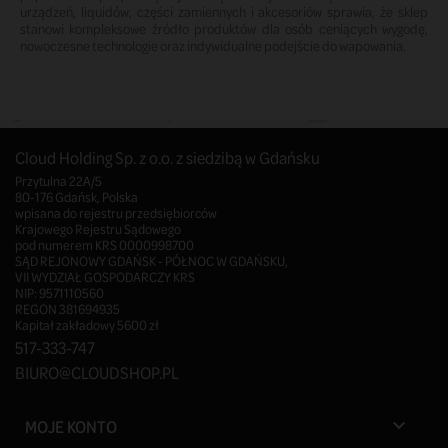
urządzeń, liquidów, części zamiennych i akcesoriów sprawia, że sklep
stanowi kompleksowe źródło produktów dla osób ceniących wygodę,
nowoczesne technologie oraz indywidualne podejście do wapowania.
Cloud Holding Sp. z o.o. z siedzibą w Gdańsku
Przytulna 22A/5
80-176 Gdańsk, Polska
wpisana do rejestru przedsiębiorców
Krajowego Rejestru Sądowego
pod numerem KRS 0000998700
SĄD REJONOWY GDAŃSK - PÓŁNOC W GDAŃSKU,
VII WYDZIAŁ GOSPODARCZY KRS
NIP: 9571110560
REGON 381694935
Kapitał zakładowy 5600 zł
517-333-747
BIURO@CLOUDSHOP.PL
MOJE KONTO
