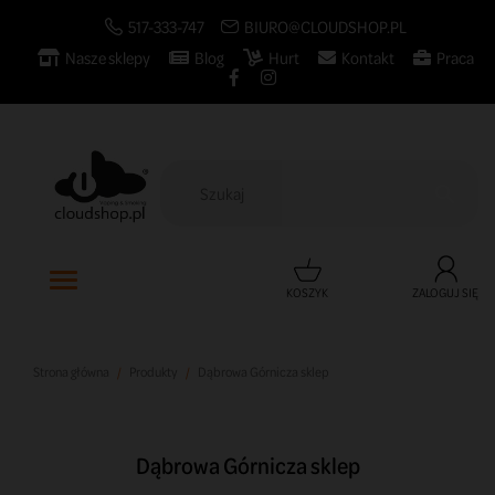
517-333-747
BIURO@CLOUDSHOP.PL
Nasze sklepy
Blog
Hurt
Kontakt
Praca

KOSZYK
ZALOGUJ SIĘ
Strona główna
Produkty
Dąbrowa Górnicza sklep
Dąbrowa Górnicza sklep