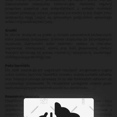
Zaawansowane rozwiązania konstrukcyjne, możliwość regulacji
przepływu powietrza oraz kompatybilność z wieloma modelami
urządzeń pozwalają uzyskać pożądane parametry pracy. Dzięki temu
użytkownicy mogą cieszyć się optymalnym połączeniem wyrazistego
smaku i odpowiedniej ilości pary.
Grzałki
W ofercie dostępne są grzałki o różnych parametrach technicznych,
które pozwalają dostosować działanie urządzenia do indywidualnych
oczekiwań. Odpowiedni dobór oporności wpływa na charakter
wapowania, intensywność smaku oraz ilość generowanej chmury.
Produkty wyróżniają się wysoką trwałością i wydajnością, zapewniając
stabilną pracę przez długi czas.
Pody i kartridże
Dla osób poszukujących wygodnych rozwiązań przygotowano bogaty
wybór podów i kartridży. Niewielkie rozmiary, szybka wymiana wkładów
oraz intuicyjna obsługa sprawiają, że są one doskonałym wyborem do
codziennego użytkowania. To rozwiązanie szczególnie cenione przez
osoby stawiające pierwsze kroki w świecie e-papierosów.
Koncentraty i aromaty
CloudShop Ruda Śląska oferuje również koncentraty smakowe i bazy
przeznaczone do samodzielnego przygotowywania liquidów. Dzięki nim
użytkownicy mogą tworzyć własne mieszanki, eksperymentować z
proporcjami składników oraz opracowywać niepowtarzalne kompozycje