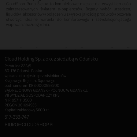
CloudShop Ruda Śląska to kompleksowe miejsce dla wszystkich osób
zainteresowanych światem e-papierosów. Bogaty wybór urządzeń,
liquidów i akcesoriów w połączeniu z wysoką jakością produktów pozwala
stworzyć idealne warunki do komfortowego i satysfakcjonującego
wapowania każdego dnia.
Cloud Holding Sp. z o.o. z siedzibą w Gdańsku
Przytulna 22A/5
80-176 Gdańsk, Polska
wpisana do rejestru przedsiębiorców
Krajowego Rejestru Sądowego
pod numerem KRS 0000998700
SĄD REJONOWY GDAŃSK - PÓŁNOC W GDAŃSKU,
VII WYDZIAŁ GOSPODARCZY KRS
NIP: 9571110560
REGON 381694935
Kapitał zakładowy 5600 zł
517-333-747
BIURO@CLOUDSHOP.PL