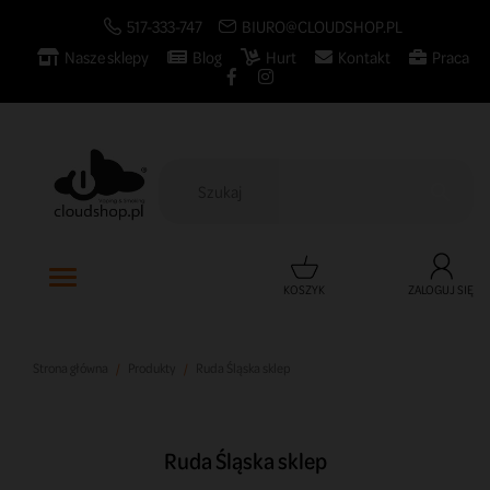
517-333-747
BIURO@CLOUDSHOP.PL
Nasze sklepy
Blog
Hurt
Kontakt
Praca

KOSZYK
ZALOGUJ SIĘ
Strona główna
Produkty
Ruda Śląska sklep
Ruda Śląska sklep