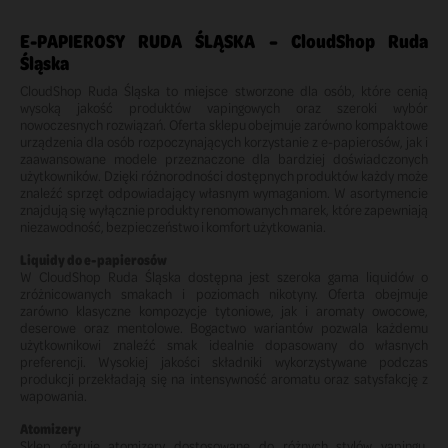
E-PAPIEROSY RUDA ŚLĄSKA – CloudShop Ruda
Śląska
CloudShop Ruda Śląska to miejsce stworzone dla osób, które cenią
wysoką jakość produktów vapingowych oraz szeroki wybór
nowoczesnych rozwiązań. Oferta sklepu obejmuje zarówno kompaktowe
urządzenia dla osób rozpoczynających korzystanie z e-papierosów, jak i
zaawansowane modele przeznaczone dla bardziej doświadczonych
użytkowników. Dzięki różnorodności dostępnych produktów każdy może
znaleźć sprzęt odpowiadający własnym wymaganiom. W asortymencie
znajdują się wyłącznie produkty renomowanych marek, które zapewniają
niezawodność, bezpieczeństwo i komfort użytkowania.
Liquidy do e-papierosów
W CloudShop Ruda Śląska dostępna jest szeroka gama liquidów o
zróżnicowanych smakach i poziomach nikotyny. Oferta obejmuje
zarówno klasyczne kompozycje tytoniowe, jak i aromaty owocowe,
deserowe oraz mentolowe. Bogactwo wariantów pozwala każdemu
użytkownikowi znaleźć smak idealnie dopasowany do własnych
preferencji. Wysokiej jakości składniki wykorzystywane podczas
produkcji przekładają się na intensywność aromatu oraz satysfakcję z
wapowania.
Atomizery
Sklep oferuje atomizery dostosowane do różnych stylów vapingu.