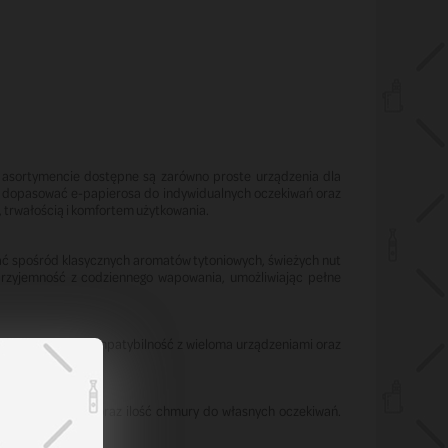
W asortymencie dostępne są zarówno proste urządzenia dla
a dopasować e-papierosa do indywidualnych oczekiwań oraz
trwałością i komfortem użytkowania.
ać spośród klasycznych aromatów tytoniowych, świeżych nut
przyjemność z codziennego wapowania, umożliwiając pełne
ywu powietrza, kompatybilność z wieloma urządzeniami oraz
nsywność smaku oraz ilość chmury do własnych oczekiwań.