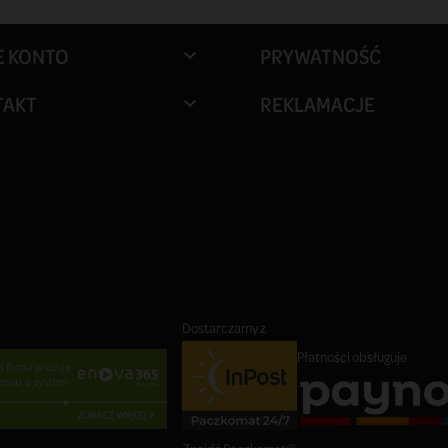
E KONTO
PRYWATNOŚĆ

TAKT
REKLAMACJE

Dostarczamy z
Płatności obsługuje