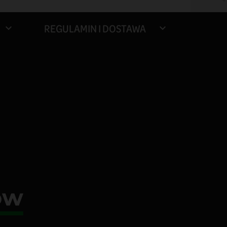
REGULAMIN I DOSTAWA

