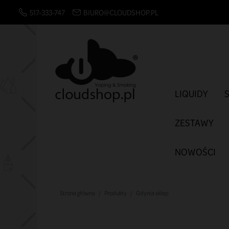
517-333-747
BIURO@CLOUDSHOP.PL
LIQUIDY
ZESTAWY
NOWOŚCI
Strona główna
Produkty
Gdynia sklep