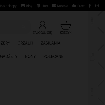
Nasze sklepy
Blog
Hurt
Kontakt
Praca

ZALOGUJ SIĘ
KOSZYK
IZERY
GRZAŁKI
ZASILANIA
GADŻETY
BONY
POLECANE