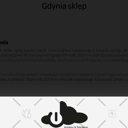
Gdynia sklep
ynia
, które cenią wysoką jakość i nowoczesne rozwiązania w świecie vapingu. 
przeznaczone dla bardziej wymagających osób. Bogaty wybór sprzętu pozwal
ą od sprawdzonych producentów, dzięki czemu wyróżniają się niezawodnością, 
ch w różnych wariantach smakowych i poziomach nikotyny. Klienci mogą wybier
wych smaków. Starannie dobrane składniki zapewniają intensywny smak i 
jektowane z myślą o różnych stylach wapowania. Zróżnicowane systemy przepł
ie smaku i ilości produkowanej pary.
ch parametrach technicznych. Dzięki temu użytkownicy mogą dostosować inte
az stabilną pracą, zapewniając komfort podczas codziennego użytkowania.