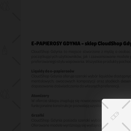
E-PAPIEROSY GDYNIA – sklep CloudShop Gd
CloudShop Gdynia to miejsce stworzone z myślą o osobach
początkujących użytkowników, jak i zaawansowane modele 
preferowanego stylu wapowania. Wszystkie produkty pochodz
Liquidy do e-papierosów
CloudShop Gdynia oferuje szeroki wybór liquidów dostępny
mentolowych, owocowych kompozycji oraz słodkich desero
dopasowanie doświadczenia do własnych preferencji.
Atomizery
W ofercie sklepu znajdują się nowoczesne atomizery zapro
funkcjonalne konstrukcje pozwalają uzyskać idealne połączen
Grzałki
CloudShop Gdynia posiada szeroki wybór grzałek o różny
Oferowane modele wyróżniają się wydajnością, trwałością or