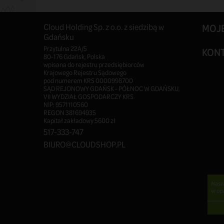
Cloud Holding Sp. z o.o. z siedzibą w
MOJ
Gdańsku
Przytulna 22A/5
KON
80-176 Gdańsk, Polska
wpisana do rejestru przedsiębiorców
Krajowego Rejestru Sądowego
pod numerem KRS 0000998700
SĄD REJONOWY GDAŃSK - PÓŁNOC W GDAŃSKU,
VII WYDZIAŁ GOSPODARCZY KRS
NIP: 9571110560
REGON 381694935
Kapitał zakładowy 5600 zł
517-333-747
BIURO@CLOUDSHOP.PL