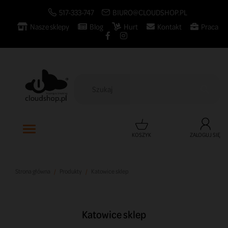
517-333-747
BIURO@CLOUDSHOP.PL
Nasze sklepy
Blog
Hurt
Kontakt
Praca

KOSZYK
ZALOGUJ SIĘ
Strona główna
Produkty
Katowice sklep
Katowice sklep