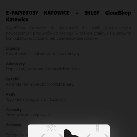
E-PAPIEROSY KATOWICE – SKLEP CloudShop
Katowice
CloudShop Katowice to przestrzeń dla osób poszukujących
nowoczesnych produktów do vapingu. W ofercie znajdują się zarówno
kompaktowe urządzenia, jak i zaawansowane zestawy.
Liquidy
Szeroki wybór smaków i poziomów nikotyny.
Atomizery
Dopasuj styl wapowania do swoich potrzeb.
Grzałki
Kontrola intensywności i produkcji pary.
Pody
Wygodne rozwiązania dla każdego.
Aromaty
Twórz własne kompozycje.
Zestawy
Sprzęt dla początkujących i zaawansowanych.