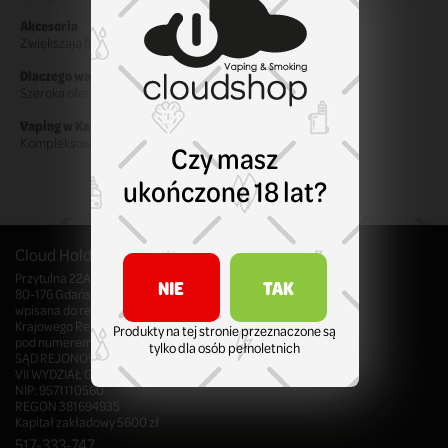
Akcesoria
Zwiększają funkcjonalność urządzeń.
Dlaczego warto?
Szeroka oferta i nowoczesne rozwiązania.
Vaping w Katowicach
Kompleksowa oferta dla użytkowników.
Czy masz
ukończone 18 lat?
Cloud Holding Sp. z o.o. z siedzibą w Gdańsku
Przytulna 22A/5
NIE
TAK
80-176 Gdańsk, Polska
wpisana do rejestru przedsiębiorców
Krajowego Rejestru Sądowego
Produkty na tej stronie przeznaczone są
pod numerem KRS 0000998700
tylko dla osób pełnoletnich
SĄD REJONOWY GDAŃSK - PÓŁNOC W GDAŃSKU,
VII WYDZIAŁ GOSPODARCZY KRS
NIP: 9571110560
REGON 381694935
Kapitał zakładowy 5600 zł
517-333-747