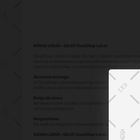
BONGO LUBAŃ – SKLEP CloudShop Lubań
CloudShop Lubań to sklep oferujący szeroki asortyment bon
bardziej rozbudowane propozycje dla doświadczonych użytko
trwałych materiałów, co przekłada się na ich wytrzymałość i
Akcesoria do bonga
W CloudShop Lubań dostępne są również praktyczne akcesori
środki czyszczące oraz zapasowe uszczelki, zwiększające fu
Bongo akrylowe
Akrylowe modele to lekkie, wytrzymałe rozwiązanie dla osób
wśród początkujących.
Bongo szklane
Dla osób oczekujących najwyższej jakości przygotowano bong
SHISHA LUBAŃ – SKLEP CloudShop Lubań