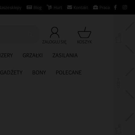
Nasze sklepy
Blog
Hurt
Kontakt
Praca

ZALOGUJ SIĘ
KOSZYK
IZERY
GRZAŁKI
ZASILANIA
GADŻETY
BONY
POLECANE