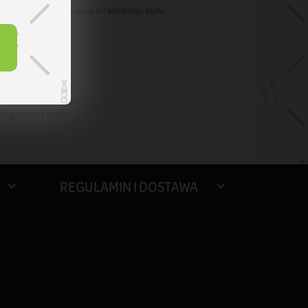
wybrać model dopasowany do własnego stylu.
ałością.
długotrwały smak.
REGULAMIN I DOSTAWA

