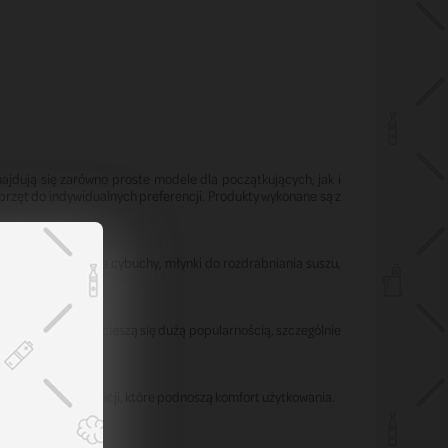
ajdują się zarówno proste modele dla początkujących, jak i
rzęt do indywidualnych preferencji. Produkty wykonane są z
 się m.in. szklane cybuchy, młynki do rozdrabniania suszu,
kolorowym wzorom cieszą się dużą popularnością, szczególnie
o w systemy filtracji, które podnoszą komfort użytkowania.