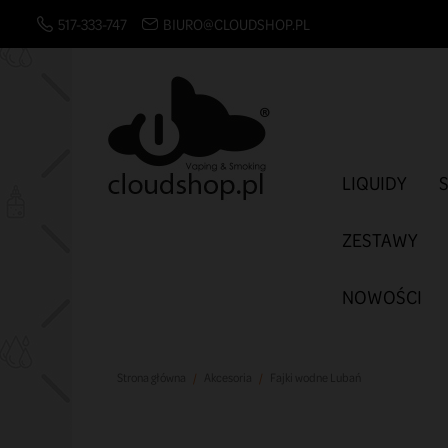
517-333-747
BIURO@CLOUDSHOP.PL
LIQUIDY
ZESTAWY
NOWOŚCI
Strona główna
Akcesoria
Fajki wodne Lubań