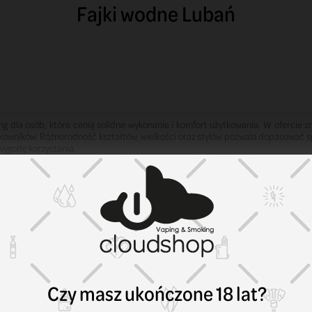
Fajki wodne Lubań
g dla osób, które cenią solidne wykonanie i komfort użytkowania. W ofercie zn
wników. Różnorodność kształtów, wielkości oraz stylów pozwala dopasować sp
 wygodę korzystania.
a, które ułatwiają utrzymanie sprzętu w idealnym stanie. W sprzedaży znajdują
nkcjonalność bong.
 stawiających na praktyczność. Dzięki odpornej konstrukcji oraz nowoczesnym, 
a szklane wykonane z grubego szkła borokrzemianowego. Wiele modeli wyposażon
Czy masz ukończone 18 lat?