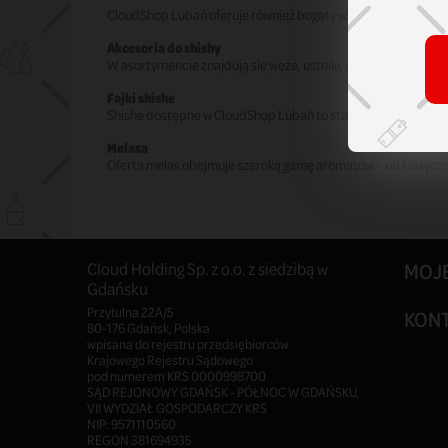
CloudShop Lubań oferuje również bogaty wybór shish, łącząc
Akcesoria do shishy
W asortymencie znajdują się węże, ustniki, cybuchy, talerzyki
Fajki shishe
Shishe dostępne w CloudShop Lubań to starannie dopracowa
Melasa
Oferta melas obejmuje szeroką gamę aromatów – od klasyczn
Cloud Holding Sp. z o.o. z siedzibą w
MOJ
Gdańsku
Przytulna 22A/5
KON
80-176 Gdańsk, Polska
wpisana do rejestru przedsiębiorców
Krajowego Rejestru Sądowego
pod numerem KRS 0000998700
SĄD REJONOWY GDAŃSK - PÓŁNOC W GDAŃSKU,
VII WYDZIAŁ GOSPODARCZY KRS
NIP: 9571110560
REGON 381694935