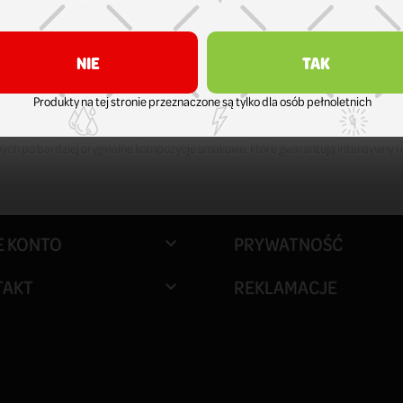
ych elegancki wygląd z funkcjonalnością. Różnorodne wzory i kolory pozwalają 
, folie oraz węgielki. Wszystkie produkty wyróżniają się solidnym wykonaniem i trw
NIE
TAK
Produkty na tej stronie przeznaczone są tylko dla osób pełnoletnich
ne konstrukcje, zapewniające wygodę użytkowania oraz estetyczny wygląd.
ych po bardziej oryginalne kompozycje smakowe, które gwarantują intensywny i 
E KONTO
PRYWATNOŚĆ

TAKT
REKLAMACJE
