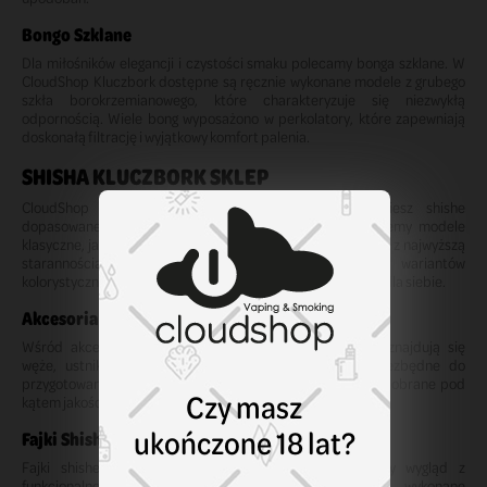
Bongo Szklane
Dla miłośników elegancji i czystości smaku polecamy bonga szklane. W
CloudShop Kluczbork dostępne są ręcznie wykonane modele z grubego
szkła borokrzemianowego, które charakteryzuje się niezwykłą
odpornością. Wiele bong wyposażono w perkolatory, które zapewniają
doskonałą filtrację i wyjątkowy komfort palenia.
SHISHA KLUCZBORK SKLEP
CloudShop Kluczbork to miejsce, w którym znajdziesz shishe
dopasowane do każdego poziomu doświadczenia. Oferujemy modele
klasyczne, jak i nowoczesne fajki wodne, wszystkie wykonane z najwyższą
starannością i z jakościowych materiałów. Wiele wariantów
kolorystycznych i konstrukcji sprawia, że każdy znajdzie coś dla siebie.
Akcesoria do Shishy
Wśród akcesoriów dostępnych w CloudShop Kluczbork znajdują się
węże, ustniki, talerzyki, cybuchy, folie oraz węgielki niezbędne do
przygotowania idealnej sesji. Wszystkie elementy zostały dobrane pod
Czy masz
kątem jakości i trwałości.
ukończone 18 lat?
Fajki Shishe
Fajki shishe dostępne w naszym sklepie łączą piękny wygląd z
funkcjonalnością. To modele klasyczne i nowoczesne, wykonane