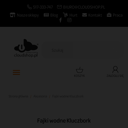
517-333-747
BIURO@CLOUDSHOP.PL
Nasze sklepy
Blog
Hurt
Kontakt
Praca

KOSZYK
ZALOGUJ SIĘ
Strona główna
Akcesoria
Fajki wodne Kluczbork
Fajki wodne Kluczbork