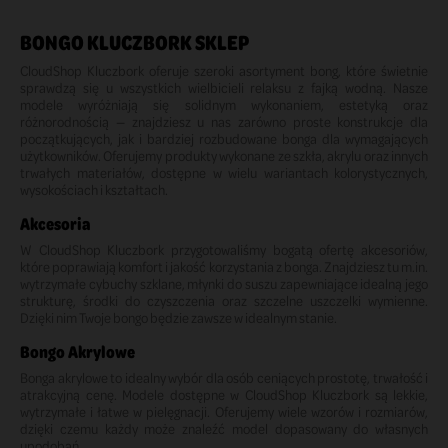
BONGO KLUCZBORK SKLEP
CloudShop Kluczbork oferuje szeroki asortyment bong, które świetnie
sprawdzą się u wszystkich wielbicieli relaksu z fajką wodną. Nasze
modele wyróżniają się solidnym wykonaniem, estetyką oraz
różnorodnością — znajdziesz u nas zarówno proste konstrukcje dla
początkujących, jak i bardziej rozbudowane bonga dla wymagających
użytkowników. Oferujemy produkty wykonane ze szkła, akrylu oraz innych
trwałych materiałów, dostępne w wielu wariantach kolorystycznych,
wysokościach i kształtach.
Akcesoria
W CloudShop Kluczbork przygotowaliśmy bogatą ofertę akcesoriów,
które poprawiają komfort i jakość korzystania z bonga. Znajdziesz tu m.in.
wytrzymałe cybuchy szklane, młynki do suszu zapewniające idealną jego
strukturę, środki do czyszczenia oraz szczelne uszczelki wymienne.
Dzięki nim Twoje bongo będzie zawsze w idealnym stanie.
Bongo Akrylowe
Bonga akrylowe to idealny wybór dla osób ceniących prostotę, trwałość i
atrakcyjną cenę. Modele dostępne w CloudShop Kluczbork są lekkie,
wytrzymałe i łatwe w pielęgnacji. Oferujemy wiele wzorów i rozmiarów,
dzięki czemu każdy może znaleźć model dopasowany do własnych
upodobań.