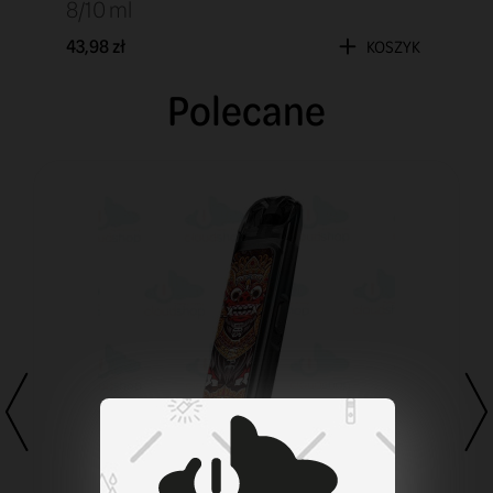
8/10 ml
43,98 zł
KOSZYK
Polecane