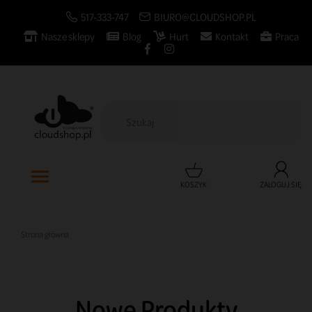
517-333-747
BIURO@CLOUDSHOP.PL
Nasze sklepy
Blog
Hurt
Kontakt
Praca

KOSZYK
ZALOGUJ SIĘ
Strona główna
Nowe Produkty