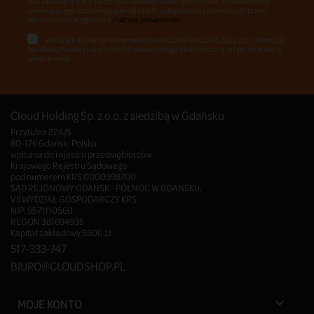
HOLDING Sp. z o.o. z siedzibą w Gdańsku w celu przesyłania mi newslettera
zawierającego informacje o produktach, usługach oraz promocjach przez
Administratora, zgodnie z
Polityką prywatności
.
Wyrażam zgodę na otrzymywanie od CLOUD HOLDING Sp. z o.o. informacji
handlowych oraz treści marketingowych drogą elektroniczną, w tym na podany
adres e-mail.
Cloud Holding Sp. z o.o. z siedzibą w Gdańsku
Przytulna 22A/5
80-176 Gdańsk, Polska
wpisana do rejestru przedsiębiorców
Krajowego Rejestru Sądowego
pod numerem KRS 0000998700
SĄD REJONOWY GDAŃSK - PÓŁNOC W GDAŃSKU,
VII WYDZIAŁ GOSPODARCZY KRS
NIP: 9571110560
REGON 381694935
Kapitał zakładowy 5600 zł
517-333-747
BIURO@CLOUDSHOP.PL
MOJE KONTO
