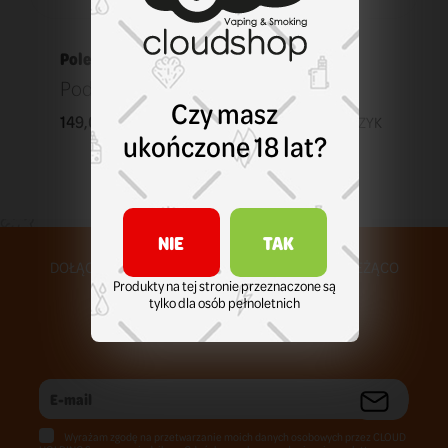
Polecane
Pod Lost Vape Ursa Nano Evil Spirits
Czy masz
149,00 zł
KOSZYK
ukończone 18 lat?
NIE
TAK
DOŁĄCZ DO NASZEJ SPOŁECZNOŚCI I BĄDŹ NA BIEŻĄCO
Produkty na tej stronie przeznaczone są
tylko dla osób pełnoletnich
Wyrażam zgodę na przetwarzanie moich danych osobowych przez CLOUD