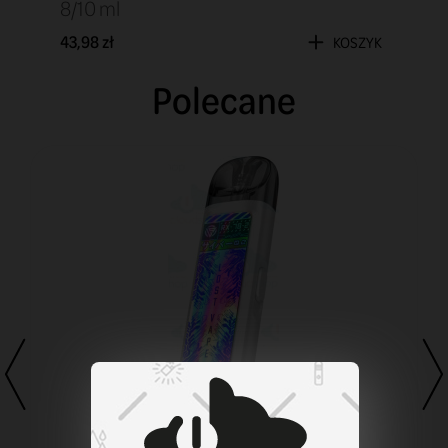
8/10 ml
43,98 zł
KOSZYK
Polecane