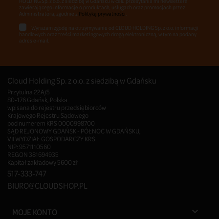
HOLDING Sp. z o.o. z siedzibą w Gdańsku w celu przesyłania mi newslettera
zawierającego informacje o produktach, usługach oraz promocjach przez
Administratora, zgodnie z
Polityką prywatności
.
Wyrażam zgodę na otrzymywanie od CLOUD HOLDING Sp. z o.o. informacji
handlowych oraz treści marketingowych drogą elektroniczną, w tym na podany
adres e-mail.
Cloud Holding Sp. z o.o. z siedzibą w Gdańsku
Przytulna 22A/5
80-176 Gdańsk, Polska
wpisana do rejestru przedsiębiorców
Krajowego Rejestru Sądowego
pod numerem KRS 0000998700
SĄD REJONOWY GDAŃSK - PÓŁNOC W GDAŃSKU,
VII WYDZIAŁ GOSPODARCZY KRS
NIP: 9571110560
REGON 381694935
Kapitał zakładowy 5600 zł
517-333-747
BIURO@CLOUDSHOP.PL
MOJE KONTO
