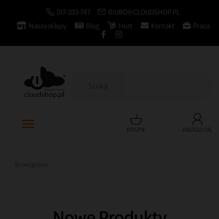
517-333-747
BIURO@CLOUDSHOP.PL
Nasze sklepy
Blog
Hurt
Kontakt
Praca

KOSZYK
ZALOGUJ SIĘ
Strona główna
Nowe Produkty