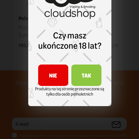
Polecane
Pod Lost Vape Ursa Nano Freedom
Czy masz
Sentinal
ukończone 18 lat?
149,00 zł
KOSZYK
NIE
TAK
DOŁĄCZ DO NASZEJ SPOŁECZNOŚCI I BĄDŹ NA BIEŻĄCO
Produkty na tej stronie przeznaczone są
tylko dla osób pełnoletnich
Wyrażam zgodę na przetwarzanie moich danych osobowych przez CLOUD