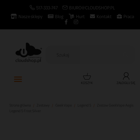
517-333-747
BIURO@CLOUDSHOP.PL
Nasze sklepy
Blog
Hurt
Kontakt
Praca

KOSZYK
ZALOGUJ SIĘ
Strona główna
Zestawy
Geek Vape
Legend 5
Zestaw GeekVape Aegis
Legend 5 Frost Silver