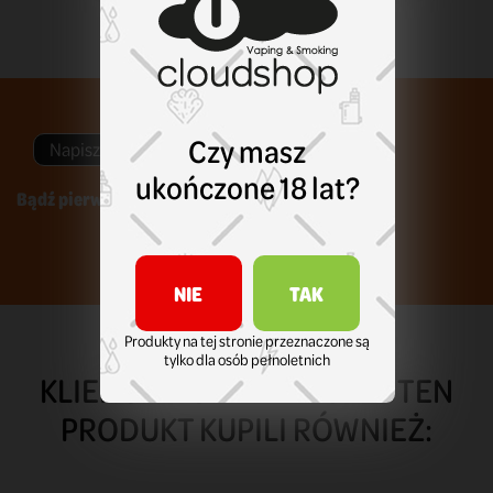
Czy masz
Napisz swoją opinię
ukończone 18 lat?
Bądź pierwszym który napisze recenzję !
NIE
TAK
Produkty na tej stronie przeznaczone są
tylko dla osób pełnoletnich
KLIENCI KTÓRZY ZAKUPILI TEN
PRODUKT KUPILI RÓWNIEŻ: