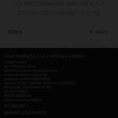
SÓL NIKOTYNOWA B26 DARK LINE BLACK
EDITION PORNSTARR MARTINI 20 MG
37,99 zł
KOSZYK
Cloud Holding Sp. z o.o. z siedzibą w Gdańsku
Przytulna 22A/5
80-176 Gdańsk, Polska
wpisana do rejestru przedsiębiorców
Krajowego Rejestru Sądowego
pod numerem KRS 0000998700
SĄD REJONOWY GDAŃSK - PÓŁNOC W GDAŃSKU,
VII WYDZIAŁ GOSPODARCZY KRS
NIP: 9571110560
REGON 381694935
Kapitał zakładowy 5600 zł
517-333-747
BIURO@CLOUDSHOP.PL