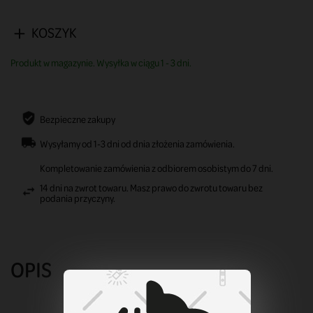
KOSZYK
Produkt w magazynie. Wysyłka w ciągu 1 - 3 dni.
Bezpieczne zakupy
Wysyłamy od 1-3 dni od dnia złożenia zamówienia.
Kompletowanie zamówienia z odbiorem osobistym do 7 dni.
14 dni na zwrot towaru. Masz prawo do zwrotu towaru bez
podania przyczyny.
OPIS