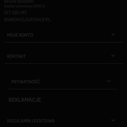
REGON 381694935
Kapitał zakładowy 5600 zł
517-333-747
BIURO@CLOUDSHOP.PL
MOJE KONTO

KONTAKT

PRYWATNOŚĆ

REKLAMACJE
REGULAMIN I DOSTAWA
