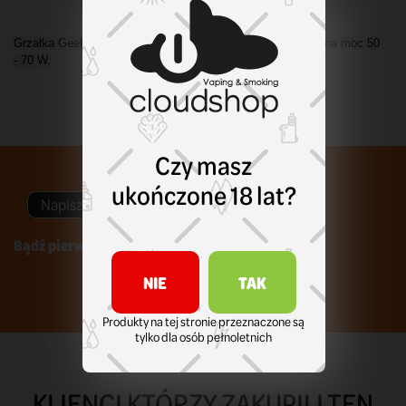
Grzałka Geekvape Mesh Z1, oporność 0,4 Ohm, obsługiwana moc 50
- 70 W.
Czy masz
ukończone 18 lat?
Napisz swoją opinię
Bądź pierwszym który napisze recenzję !
NIE
TAK
Produkty na tej stronie przeznaczone są
tylko dla osób pełnoletnich
KLIENCI KTÓRZY ZAKUPILI TEN