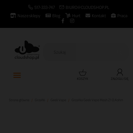
517-333-747
BIURO@CLOUDSHOP.PL
Nasze sklepy
Blog
Hurt
Kontakt
Praca

KOSZYK
ZALOGUJ SIĘ
Strona główna
Grzałki
Geek Vape
Grzałka Geek Vape Mesh Z1 0,4ohm