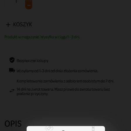
KOSZYK
Produkt w magazynie. Wysyłka w ciągu 1 - 3 dni.
Bezpieczne zakupy
Wysyłamy od 1-3 dni od dnia złożenia zamówienia.
Kompletowanie zamówienia z odbiorem osobistym do 7 dni.
14 dni na zwrot towaru. Masz prawo do zwrotu towaru bez
podania przyczyny.
OPIS