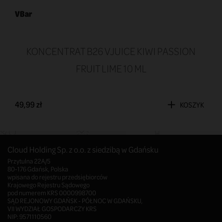
VBar
KONCENTRAT B26 VJUICE KIWI PASSION
FRUIT LIME 10 ML
49,99 zł
KOSZYK
Cloud Holding Sp. z o.o. z siedzibą w Gdańsku
Przytulna 22A/5
80-176 Gdańsk, Polska
wpisana do rejestru przedsiębiorców
Krajowego Rejestru Sądowego
pod numerem KRS 0000998700
SĄD REJONOWY GDAŃSK - PÓŁNOC W GDAŃSKU,
VII WYDZIAŁ GOSPODARCZY KRS
NIP: 9571110560