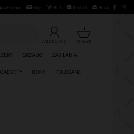
Nasze sklepy
Blog
Hurt
Kontakt
Praca

ZALOGUJ SIĘ
KOSZYK
IZERY
GRZAŁKI
ZASILANIA
GADŻETY
BONY
POLECANE