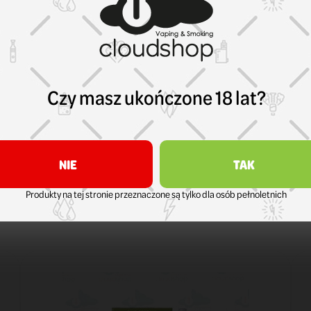
Czy masz ukończone 18 lat?
NIE
TAK
Produkty na tej stronie przeznaczone są tylko dla osób pełnoletnich
TÓRZY ZAKUPILI TEN PRODUKT KUPIL