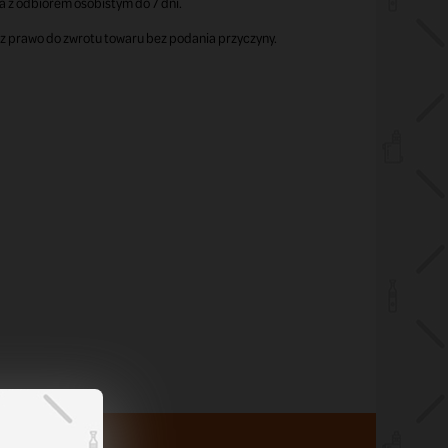
z odbiorem osobistym do 7 dni.
sz prawo do zwrotu towaru bez podania przyczyny.