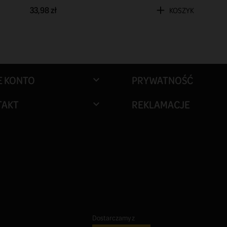
33,98 zł
KOSZYK
E KONTO
PRYWATNOŚĆ

TAKT
REKLAMACJE

Dostarczamy z