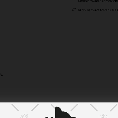
Kompletowanie zamówienia 
14 dni na zwrot towaru. Ma
ny.