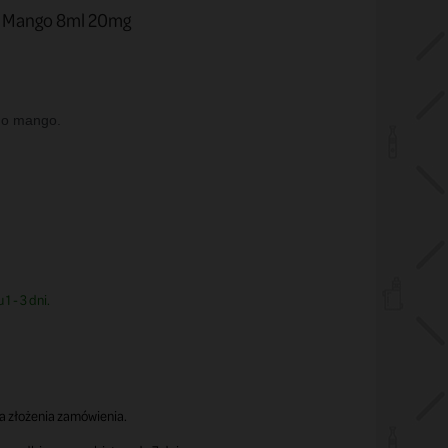
d Mango 8ml 20mg
go mango.
1 - 3 dni.
a złożenia zamówienia.