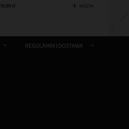
19,99 zł
34,99 zł
KOSZYK
REGULAMIN I DOSTAWA

