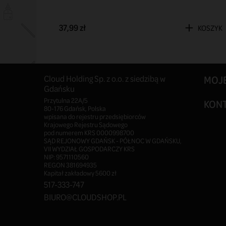
KOSZYK
37,99 zł
KOSZYK
Cloud Holding Sp. z o.o. z siedzibą w
MOJ
Gdańsku
Przytulna 22A/5
KON
80-176 Gdańsk, Polska
wpisana do rejestru przedsiębiorców
Krajowego Rejestru Sądowego
pod numerem KRS 0000998700
SĄD REJONOWY GDAŃSK - PÓŁNOC W GDAŃSKU,
VII WYDZIAŁ GOSPODARCZY KRS
NIP: 9571110560
REGON 381694935
Kapitał zakładowy 5600 zł
517-333-747
BIURO@CLOUDSHOP.PL