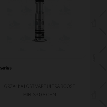
Seria S
Frunk Sa
GRZAŁKA LOST VAPE ULTRA BOOST
MINI S3 0,8 OHM
BLAC