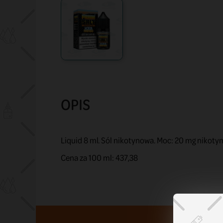
OPIS
Liquid 8 ml. Sól nikotynowa. Moc: 20 mg nikoty
Cena za 100 ml: 437,38