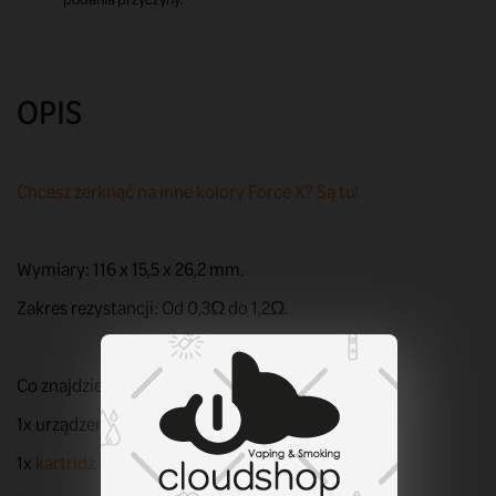
OPIS
Chcesz zerknąć na inne kolory Force X? Są tu!
Wymiary: 116 x 15,5 x 26,2 mm.
Zakres rezystancji: Od 0,3Ω do 1,2Ω.
Co znajdziesz w zestawie?
1x urządzenie VBar LINVO Force X
1x
kartridż Force X 0,8Ω