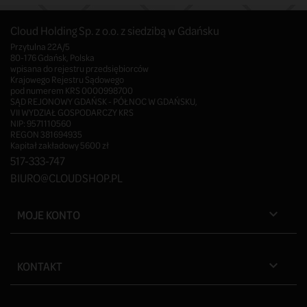
Cloud Holding Sp. z o.o. z siedzibą w Gdańsku
Przytulna 22A/5
80-176 Gdańsk, Polska
wpisana do rejestru przedsiębiorców
Krajowego Rejestru Sądowego
pod numerem KRS 0000998700
SĄD REJONOWY GDAŃSK - PÓŁNOC W GDAŃSKU,
VII WYDZIAŁ GOSPODARCZY KRS
NIP: 9571110560
REGON 381694935
Kapitał zakładowy 5600 zł
517-333-747
BIURO@CLOUDSHOP.PL
MOJE KONTO

KONTAKT
