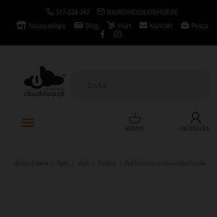
517-333-747
BIURO@CLOUDSHOP.PL
Nasze sklepy
Blog
Hurt
Kontakt
Praca

KOSZYK
ZALOGUJ SIĘ
Strona główna
Pody
Vbar
Force X
Pod Vbar Force X Lavender Purple