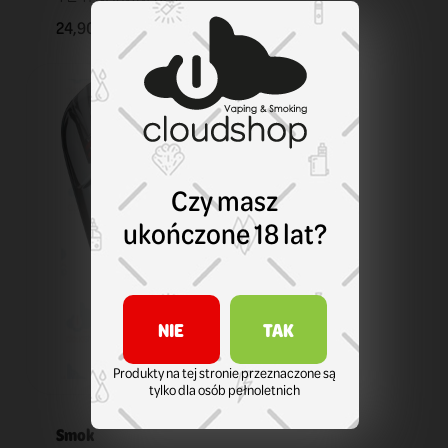
24,90 zł
KOSZYK
Czy masz
ukończone 18 lat?
NIE
TAK
Produkty na tej stronie przeznaczone są
tylko dla osób pełnoletnich
Smok