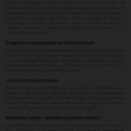
Witaj w CloudShop.pl Opole Lubelskie – miejscu stworzonym dla
wszystkich fanów vapingu! Nasz sklep internetowy to połączenie pasji,
doświadczenia i najwyższej jakości. Znajdziesz u nas szeroki wybór e-
papierosów, liquidów i akcesoriów, które zapewnią Ci komfort i
satysfakcję z każdego zaciągnięcia. Dbamy o to, aby nasza oferta
spełniała oczekiwania zarówno początkujących użytkowników, jak i
doświadczonych vaperów.
E-papierosy dopasowane do Twoich potrzeb
Oferujemy bogaty asortyment urządzeń – od prostych, kompaktowych
modeli typu POD po zaawansowane mody elektroniczne. Wszystkie
nasze e-papierosy pochodzą od renomowanych producentów, takich jak
Vaporesso, GeekVape, Voopoo czy Smok. Dzięki temu masz pewność, że
wybierasz sprzęt trwały, wydajny i bezpieczny.
Liquidy w tysiącu smaków
Nic nie wpływa na przyjemność z vapingu bardziej niż odpowiedni smak.
Dlatego w CloudShop.pl znajdziesz setki liquidów o intensywnych i
zróżnicowanych aromatach – od klasycznego tytoniu, przez świeże
owoce, aż po słodkie desery. Współpracujemy wyłącznie z zaufanymi
markami, które gwarantują czysty skład i najwyższą jakość.
Akcesoria i części – wszystko w jednym miejscu
Zadbaliśmy również o szeroki wybór akcesoriów: grzałki, szkła, baterie,
etui, ładowarki i wiele więcej. Dzięki temu możesz kompleksowo