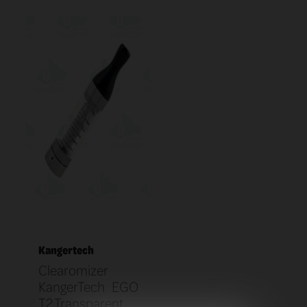
Kangertech
Clearomizer
KangerTech EGO
T2 Transparent