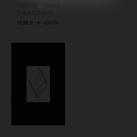
Kartridż Smok
Solus 0,9 ohm
17,99 zł
KOSZYK