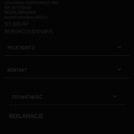
VII WYDZIAŁ GOSPODARCZY KRS
NIP: 9571110560
REGON 381694935
Kapitał zakładowy 5600 zł
517-333-747
BIURO@CLOUDSHOP.PL
MOJE KONTO

KONTAKT

PRYWATNOŚĆ

REKLAMACJE