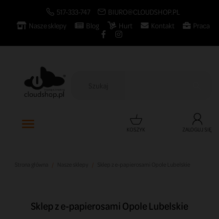
517-333-747
BIURO@CLOUDSHOP.PL
Nasze sklepy
Blog
Hurt
Kontakt
Praca

KOSZYK
ZALOGUJ SIĘ
Strona główna
Nasze sklepy
Sklep z e-papierosami Opole Lubelskie
Sklep z e-papierosami Opole Lubelskie