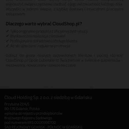
wyposażyć swoje urządzenie i zadbać o jego niezawodność każdego dnia.
Wszystko w jednym sklepie, z szybką dostawą i intuicyjnym procesem
zakupowym.
Dlaczego warto wybrać CloudShop.pl?
✔ Tylko oryginalne produkty z oficjalnej dystrybucji
✔ Błyskawiczna realizacja zamówień
✔ Profesjonalne doradztwo i obsługa klienta
✔ Atrakcyjne ceny i regularne promocje
Dołącz do grona naszych zadowolonych klientów i poczuj różnicę!
CloudShop.pl Opole Lubelskie to Twój partner w świecie e-papierosów –
niezawodny, nowoczesny i zawsze na czasie.
Cloud Holding Sp. z o.o. z siedzibą w Gdańsku
Przytulna 22A/5
80-176 Gdańsk, Polska
wpisana do rejestru przedsiębiorców
Krajowego Rejestru Sądowego
pod numerem KRS 0000998700
SĄD REJONOWY GDAŃSK - PÓŁNOC W GDAŃSKU,