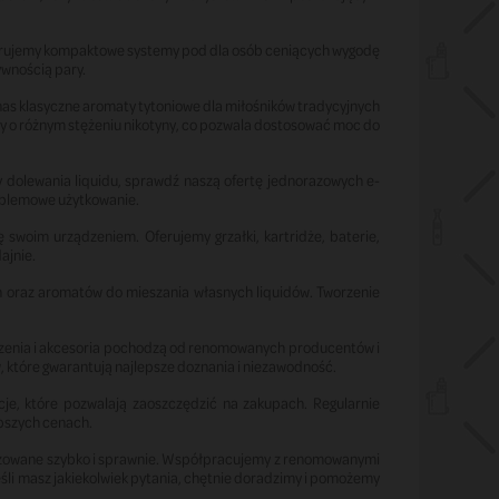
Oferujemy kompaktowe systemy pod dla osób ceniących wygodę
ywnością pary.
 nas klasyczne aromaty tytoniowe dla miłośników tradycyjnych
y o różnym stężeniu nikotyny, co pozwala dostosować moc do
y dolewania liquidu, sprawdź naszą ofertę jednorazowych e-
roblemowe użytkowanie.
swoim urządzeniem. Oferujemy grzałki, kartridże, baterie,
ajnie.
h oraz aromatów do mieszania własnych liquidów. Tworzenie
ądzenia i akcesoria pochodzą od renomowanych producentów i
, które gwarantują najlepsze doznania i niezawodność.
je, które pozwalają zaoszczędzić na zakupach. Regularnie
epszych cenach.
lizowane szybko i sprawnie. Współpracujemy z renomowanymi
śli masz jakiekolwiek pytania, chętnie doradzimy i pomożemy