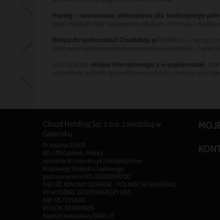
Vaping – nowoczesna alternatywa dla tradycyjnego pale
kontrolowania ilości spożywanej nikotyny, eliminują szkodliw
Dołącz do społeczności Cloudshop.pl
Myślibórz – vaping to 
odkrywaj najnowsze trendy w świecie e-papierosów. Zapisz s
Jeśli szukasz
sklepu internetowego z e-papierosami
, któ
ekspertom, wybierz sprawdzone produkty i ciesz się vaping
Cloud Holding Sp. z o.o. z siedzibą w
MOJ
Gdańsku
Przytulna 22A/5
KON
80-176 Gdańsk, Polska
wpisana do rejestru przedsiębiorców
Krajowego Rejestru Sądowego
pod numerem KRS 0000998700
SĄD REJONOWY GDAŃSK - PÓŁNOC W GDAŃSKU,
VII WYDZIAŁ GOSPODARCZY KRS
NIP: 9571110560
REGON 381694935
Kapitał zakładowy 5600 zł