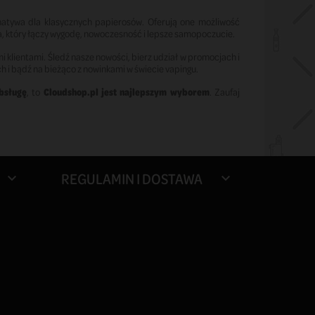
natywa dla klasycznych papierosów. Oferują one możliwość
cia, który łączy wygodę, nowoczesność i lepsze samopoczucie.
mi klientami. Śledź nasze nowości, bierz udział w promocjach i
 i bądź na bieżąco z nowinkami w świecie vapingu.
obsługę
, to
Cloudshop.pl jest najlepszym wyborem
. Zaufaj
REGULAMIN I DOSTAWA

