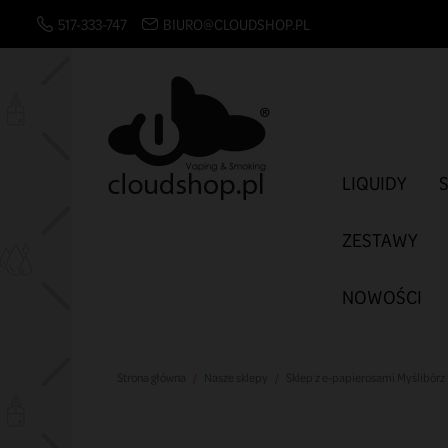
517-333-747
BIURO@CLOUDSHOP.PL
LIQUIDY
ZESTAWY
NOWOŚCI
Strona główna
Nasze sklepy
Sklep z e-papierosami Myślibórz