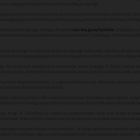
ko, czego potrzebujesz do pełnej satysfakcji z vapingu.
bogaty asortyment urządzeń, które spełnią oczekiwania każdego użytkownika. 
 wymagających użytkowników, którzy oczekują pełnej kontroli nad mocą i intens
doświadczenia vapingu, dlatego oferujemy
szeroką gamę liquidów
. Znajdziesz u
emowe desery oraz unikalne kompozycje premium. Dodatkowo, oferujemy liquid
szukasz prostego rozwiązania, które nie wymaga ładowania, wymiany grzałek cz
 które potrzebują wygodnego urządzenia na wyjścia, podróże czy szybkie i bezp
p do wszystkich niezbędnych akcesoriów, które pomogą Ci dłużej cieszyć się 
erwacji sprzętu. Dzięki temu Twój e-papieros zawsze będzie działał sprawnie i wyd
tórzy lubią eksperymentować, przygotowaliśmy szeroką ofertę baz nikotynowyc
wać wrażenia do własnych upodobań.
 jakość i bezpieczeństwo oferowanych produktów. Wszystkie nasze liquidy, urz
asi klienci mieli dostęp wyłącznie do sprawdzonych i certyfikowanych produktów
być drogi! W Cloudshop.pl znajdziesz konkurencyjne ceny oraz liczne promoc
lnościowe, dzięki którym możesz cieszyć się ulubionymi produktami w jeszcze l
mawiając w naszym sklepie, masz pewność, że Twoje zamówienie zostanie zrea
mówień. Dodatkowo, nasz zespół specjalistów jest zawsze gotowy do pomocy – je