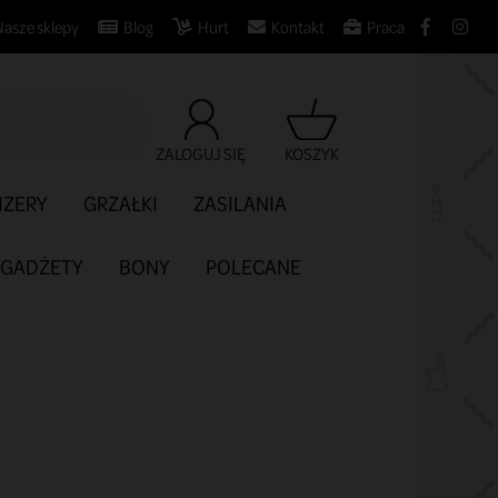
Nasze sklepy
Blog
Hurt
Kontakt
Praca

ZALOGUJ SIĘ
KOSZYK
IZERY
GRZAŁKI
ZASILANIA
GADŻETY
BONY
POLECANE