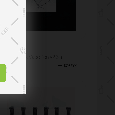
Tuby
Tuba Smok Vape Pen V2 3 ml
9,90 zł
KOSZYK