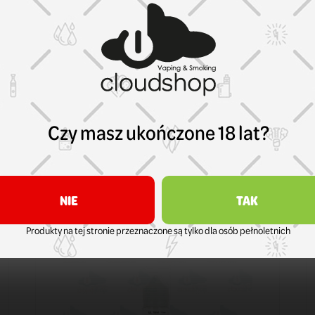
Czy masz ukończone 18 lat?
Smok
Kartridż Smok Solus 0,9 ohm
17,99 zł
KOSZYK
NIE
TAK
Produkty na tej stronie przeznaczone są tylko dla osób pełnoletnich