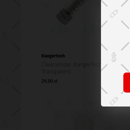
Kangertech
Clearomizer KangerTech EGO T2
Transparent
24,90 zł
KOSZYK