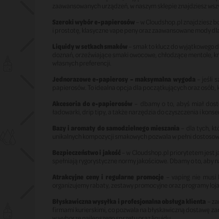
zaawansowanych urządzeń, w naszym sklepie znajdziesz wszyst
Szeroki wybór e-papierosów
– w Cloudshop.pl znajdziesz 
i prostotę, klasyczne vape peny oraz zaawansowane mody dla
Liquidy w setkach smaków
– smak to klucz do wyjątkowego 
doznań, orzeźwiające smaki owocowe, chłodzące mentole, kr
własnych preferencji.
Jednorazowe e-papierosy – maksymalna wygoda
– jeśli 
papierosów. To idealna opcja dla początkujących oraz osób,
Akcesoria do e-papierosów
– dbamy o to, abyś miał dostę
ładowarki, drip tipy, a także narzędzia do czyszczenia i kons
Bazy i aromaty do samodzielnego mieszania
– dla tych, k
unikalnych kompozycji smakowych pozwala w pełni dostoso
Bezpieczeństwo i jakość
– w Cloudshop.pl priorytetem jest
spełniają rygorystyczne normy jakościowe. Dbamy o to, aby n
Atrakcyjne ceny i regularne promocje
– vaping nie musi 
organizujemy rabaty, zestawy promocyjne oraz programy loja
Błyskawiczna wysyłka i profesjonalna obsługa klienta
– za
firmami kurierskimi, co pozwala na błyskawiczną dostawę za
w wyborze najlepszego sprzętu oraz liquidu.