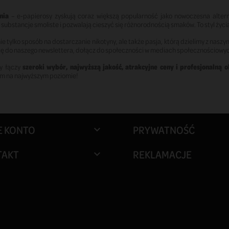
nia
– e-papierosy zyskują coraz większą popularność jako nowoczesna alter
e substancje smoliste i pozwalają cieszyć się różnorodnością smaków. To styl ży
nie tylko sposób na dostarczanie nikotyny, ale także pasja, którą dzielimy z naszy
ię do naszego newslettera, dołącz do społeczności w mediach społecznościowych
ry łączy
szeroki wybór, najwyższą jakość, atrakcyjne ceny i profesjonalną 
iem na najwyższym poziomie!
E KONTO
PRYWATNOŚĆ

TAKT
REKLAMACJE
