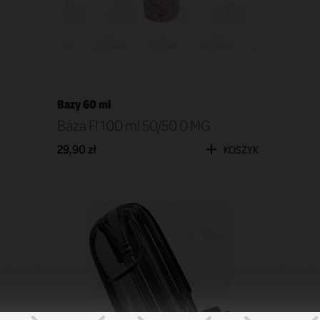
Bazy 60 ml
Baza F! 100 ml 50/50 0 MG
29,90 zł
KOSZYK