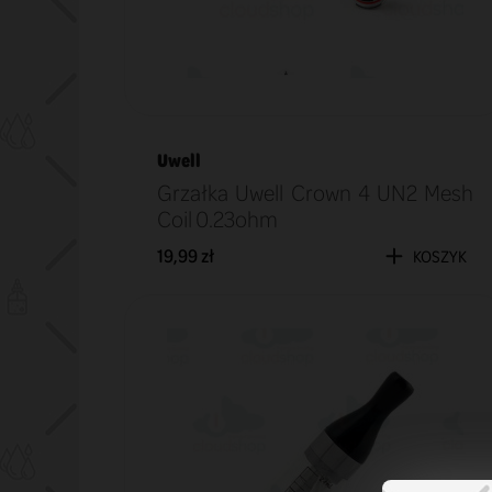
Uwell
Grzałka Uwell Crown 4 UN2 Mesh
Coil 0.23ohm
19,99 zł
KOSZYK