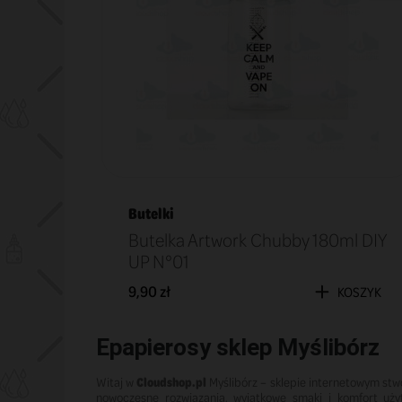
Butelki
Butelka Artwork Chubby 180ml DIY
UP N°01
9,90 zł
KOSZYK
Epapierosy sklep Myślibórz
Witaj w
Cloudshop.pl
Myślibórz – sklepie internetowym stw
nowoczesne rozwiązania, wyjątkowe smaki i komfort uż