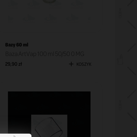
Bazy 60 ml
Baza ArtVap 100 ml 50/50 0 MG
29,90 zł
KOSZYK