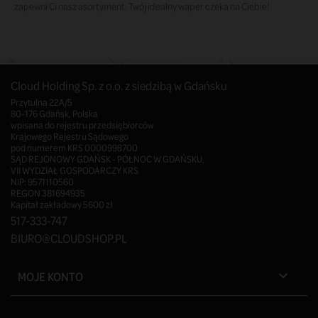
zapewni Ci nasz asortyment. Twój idealny waper czeka na Ciebie!
Cloud Holding Sp. z o.o. z siedzibą w Gdańsku
Przytulna 22A/5
80-176 Gdańsk, Polska
wpisana do rejestru przedsiębiorców
Krajowego Rejestru Sądowego
pod numerem KRS 0000998700
SĄD REJONOWY GDAŃSK - PÓŁNOC W GDAŃSKU,
VII WYDZIAŁ GOSPODARCZY KRS
NIP: 9571110560
REGON 381694935
Kapitał zakładowy 5600 zł
517-333-747
BIURO@CLOUDSHOP.PL
MOJE KONTO
