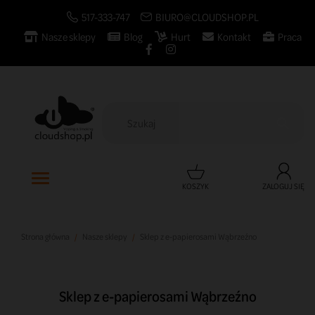
517-333-747
BIURO@CLOUDSHOP.PL
Nasze sklepy
Blog
Hurt
Kontakt
Praca

KOSZYK
ZALOGUJ SIĘ
Strona główna
Nasze sklepy
Sklep z e-papierosami Wąbrzeźno
Sklep z e-papierosami Wąbrzeźno