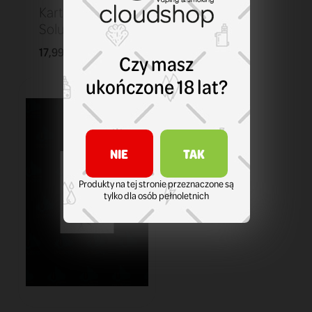
Kartridż Smok
Solus 0,9 ohm
17,99 zł
KOSZYK
Czy masz
ukończone 18 lat?
NIE
TAK
Produkty na tej stronie przeznaczone są
tylko dla osób pełnoletnich