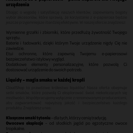
urządzenia
Dbając o wygodę i satysfakcję naszych klientów, zapewniamy bogaty
wybór akcesoriów, które sprawią, że korzystanie z e-papierosa będzie
jeszcze przyjemniejsze i bardziej efektywne. W naszej ofercie znajdziesz:
Wymienne grzałki i zbiorniki, które przedłużą żywotność Twojego
sprzętu.
Baterie i ładowarki, dzięki którym Twoje urządzenie nigdy Cię nie
zawiedzie.
Etui ochronne, które zapewnią Twojemu e-papierosowi
bezpieczeństwo i stylowy wygląd.
Dodatkowe elementy personalizacyjne, które pozwolą Ci
dostosować urządzenie do swoich potrzeb.
Liquidy – magia smaku w każdej kropli
CloudShop to prawdziwe królestwo liquidów! Nasza oferta obejmuje
setki smaków, które pozwolą Ci eksplorować świat niekończących się
możliwości. Współpracujemy wyłącznie z renomowanymi producentami,
aby zagwarantować najwyższą jakość i bezpieczeństwo każdego
produktu. Znajdziesz u nas:
Klasyczne smaki tytoniu
– dla tych, którzy cenią tradycję.
Owocowe eksplozje
– od słodkich jagód po egzotyczne owoce
tropikalne.