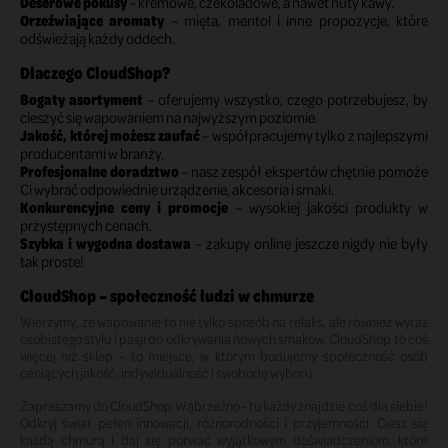
Deserowe pokusy
– kremowe, czekoladowe, a nawet nuty kawy.
Orzeźwiające aromaty
– mięta, mentol i inne propozycje, które
odświeżają każdy oddech.
Dlaczego CloudShop?
Bogaty asortyment
– oferujemy wszystko, czego potrzebujesz, by
cieszyć się wapowaniem na najwyższym poziomie.
Jakość, której możesz zaufać
– współpracujemy tylko z najlepszymi
producentami w branży.
Profesjonalne doradztwo
– nasz zespół ekspertów chętnie pomoże
Ci wybrać odpowiednie urządzenie, akcesoria i smaki.
Konkurencyjne ceny i promocje
– wysokiej jakości produkty w
przystępnych cenach.
Szybka i wygodna dostawa
– zakupy online jeszcze nigdy nie były
tak proste!
CloudShop – społeczność ludzi w chmurze
Wierzymy, że wapowanie to nie tylko sposób na relaks, ale również wyraz
osobistego stylu i pasji do odkrywania nowych smaków. CloudShop to coś
więcej niż sklep – to miejsce, w którym budujemy społeczność osób
ceniących jakość, indywidualność i swobodę wyboru.
Zapraszamy do CloudShop Wąbrzeźno– tu każdy znajdzie coś dla siebie!
Odkryj świat pełen innowacji, różnorodności i przyjemności. Ciesz się
każdą chmurą i daj się porwać wyjątkowym doświadczeniom, które