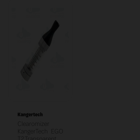
Kangertech
Clearomizer
KangerTech EGO
T2 Transparent