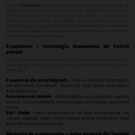
Witaj w
CloudShop
Wąbrzeźno, miejscu, które powstało z pasji do
nowoczesnych technologii i unikalnych doznań. Nasz sklep to przestrzeń,
gdzie spotykają się innowacje, najwyższa jakość i nieograniczone
możliwości personalizacji. Bez względu na to, czy dopiero zaczynasz
swoją przygodę z e-papierosami, czy jesteś doświadczonym miłośnikiem
wapowania, znajdziesz u nas wszystko, czego potrzebujesz, by cieszyć się
każdym oddechem pełnym smaku.
E-papierosy – technologia dopasowana do Twoich
potrzeb
W CloudShop oferujemy szeroki wybór e-papierosów dostosowanych do
różnorodnych stylów życia i preferencji użytkowników. Nasza oferta
obejmuje:
E-papierosy dla początkujących
– łatwe w obsłudze urządzenia o
kompaktowych rozmiarach, idealne dla osób, które chcą odkryć
świat wapowania.
Zaawansowane modele
– dla entuzjastów poszukujących większej
kontroli nad ustawieniami, intensywniejszych smaków i potężnych
chmur.
Styl i design
– nasze e-papierosy to nie tylko funkcjonalność, ale
również estetyka, dzięki czemu możesz wybrać urządzenie, które
podkreśli Twój indywidualny styl.
Akcesoria do e-papierosów – pełne wsparcie dla Twojego