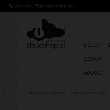
517-333-747
BIURO@CLOUDSHOP.PL
LIQUIDY
ZESTAWY
NOWOŚCI
Strona główna
Nasze sklepy
Sklep z e-papierosami Nidzica