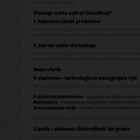
preferencji smakowych.
Dlaczego warto wybrać CloudShop?
1. Najwyższa jakość produktów
W CloudShop wiemy, jak ważna jest jakość. Dlatego wszystk
temu możesz mieć pewność, że korzystasz z produktów niez
2. Szeroki wybór dla każdego
Bez względu na to, czy dopiero zaczynasz swoją przygodę z 
gamę urządzeń, liquidów i akcesoriów, które dostosujesz do sw
Nasza oferta
E-papierosy – technologia na wyciągnięcie ręki
W naszej ofercie znajdziesz e-papierosy, które łączą nowocz
E-papierosy jednorazowe
– wygodne i proste rozwiązanie
Pod systemy
– kompaktowe urządzenia, idealne zarówno 
Zaawansowane mody
– dla tych, którzy cenią sobie per
Każdy z naszych e-papierosów został zaprojektowany z myśl
Liquidy – smakowa różnorodność bez granic
CloudShop to królestwo smaków! Oferujemy liquidy dla każde