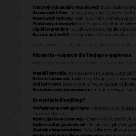
Tradycyjnych smaków tytoniowych
, które idealnie od
Owocowych hitów
– od soczystego mango, przez słodką 
Deserowych rozkoszy
– waniliowy krem, karmelowy popco
Mentolowych orzeźwień
, które zapewnią chłodny i świe
Liquidów premium
– wyjątkowe propozycje dla najbardz
Baz i aromatów DIY
, które pozwolą Ci stworzyć własne,
Każdy liquid w naszej ofercie został starannie wybrany, aby
Akcesoria – wsparcie dla Twojego e-papierosa
Twój e-papieros potrzebuje odpowiednich akcesoriów, by dzi
Grzałki i kartridże
, które zapewnią najlepszą wydajność 
Baterie i ładowarki
, dzięki którym Twój sprzęt zawsze bę
Etui i pokrowce
, które ochronią Twoje urządzenie i dodad
Narzędzia i zestawy serwisowe
, które umożliwią persona
Co wyróżnia CloudShop?
Profesjonalna obsługa klienta
– Nasi specjaliści służą 
swoje urządzenie.
Atrakcyjne ceny i promocje
– Dbamy o Twój portfel, ofer
Szybka realizacja zamówień
– Rozumiemy, jak ważny jest
Dbałość o bezpieczeństwo
– Wszystkie produkty w nasze
Społeczność miłośników wapowania
– Jesteśmy nie tyl