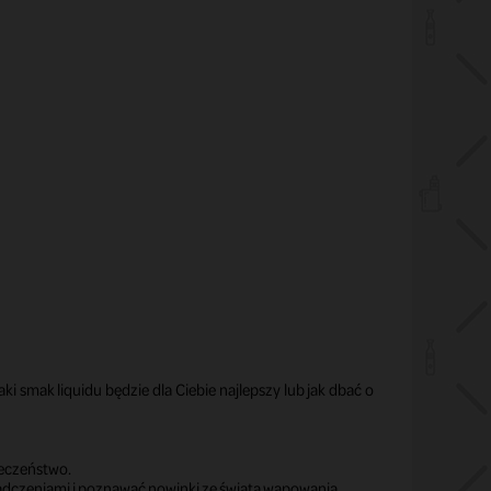
i smak liquidu będzie dla Ciebie najlepszy lub jak dbać o
ieczeństwo.
iadczeniami i poznawać nowinki ze świata wapowania.