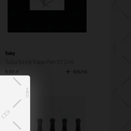
Tuby
Tuba Smok Vape Pen V2 3 ml
9,90 zł
KOSZYK