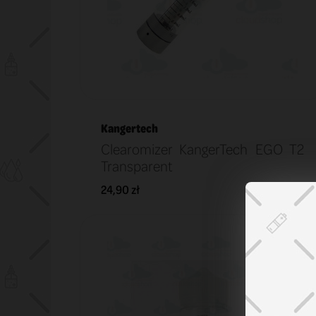
Kangertech
Clearomizer KangerTech EGO T2
Transparent
24,90 zł
KOSZYK