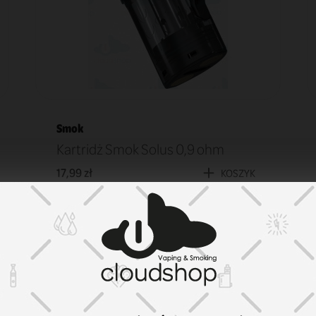
Smok
Kartridż Smok Solus 0,9 ohm
17,99 zł
KOSZYK