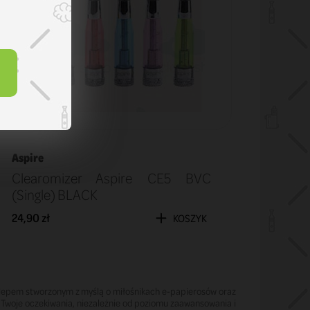
Aspire
Clearomizer Aspire CE5 BVC
(Single) BLACK
24,90 zł
KOSZYK
 sklepem stworzonym z myślą o miłośnikach e-papierosów oraz
 Twoje oczekiwania, niezależnie od poziomu zaawansowania i