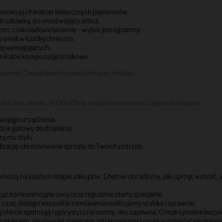
wzorowują charakter klasycznych papierosów.
truskawkę, po orzeźwiający arbuz.
rn, czekoladowe brownie – wybór jest ogromny.
ży smak w każdej chmurze.
iej wymagających.
 unikalne kompozycje smakowe.
 zapewnić Ci wyjątkowe doznania i bezpieczeństwo.
ałać bez zarzutu. W CloudShop znajdziesz wszystko, czego potrzebujesz:
Twojego urządzenia.
dzie gotowy do działania.
zą mu stylu.
lizację i dostosowanie sprzętu do Twoich potrzeb.
pomocą na każdym etapie zakupów. Chętnie doradzimy, jaki sprzęt wybrać, jak
ując konkurencyjne ceny oraz regularne oferty specjalne.
 czas, dlatego wszystkie zamówienia realizujemy szybko i sprawnie.
j ofercie spełniają rygorystyczne normy, aby zapewnić Ci maksymalne bezp
ko sklepem, ale również miejscem, gdzie pasjonaci mogą wymieniać się dośw