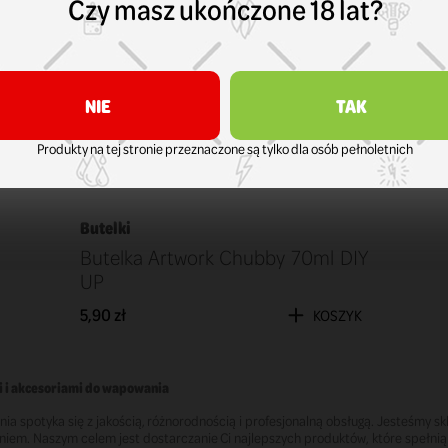
Czy masz ukończone 18 lat?
NIE
TAK
Produkty na tej stronie przeznaczone są tylko dla osób pełnoletnich
Butelki
Butelka Artwork Chubby 70ml DIY
UP
5,90 zł
KOSZYK
i i akcesoriami do wapowania
nia spotyka się z jakością, różnorodnością i profesjonalną obsługą. Jesteśmy
iem. Naszym celem jest dostarczanie Ci najlepszych produktów, które spełnią