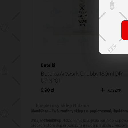
Butelki
Butelka Artwork Chubby 180ml DIY
UP N°01
9,90 zł
KOSZYK
Epapierosy sklep Nidzica
CloudShop – Twój zaufany sklep z e-papierosami, liquidam
Witaj w
CloudShop
Nidzica, miejscu, gdzie pasja do wapowa
osobach, które dopiero zaczynają swoją przygodę z wapowan