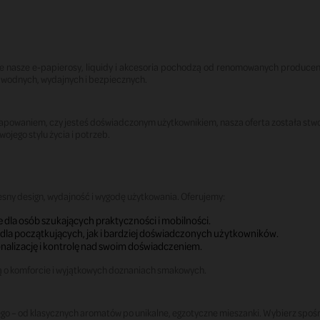
ie nasze e-papierosy, liquidy i akcesoria pochodzą od renomowanych producen
awodnych, wydajnych i bezpiecznych.
wapowaniem, czy jesteś doświadczonym użytkownikiem, nasza oferta została stwo
ojego stylu życia i potrzeb.
esny design, wydajność i wygodę użytkowania. Oferujemy:
 dla osób szukających praktyczności i mobilności.
dla początkujących, jak i bardziej doświadczonych użytkowników.
sonalizację i kontrolę nad swoim doświadczeniem.
ą o komforcie i wyjątkowych doznaniach smakowych.
go – od klasycznych aromatów po unikalne, egzotyczne mieszanki. Wybierz spoś