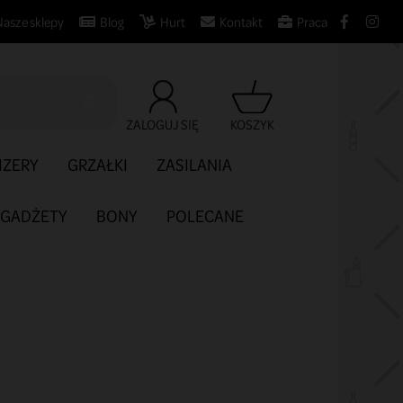
Nasze sklepy
Blog
Hurt
Kontakt
Praca

ZALOGUJ SIĘ
KOSZYK
IZERY
GRZAŁKI
ZASILANIA
GADŻETY
BONY
POLECANE