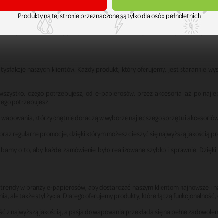
e znajdziesz także liquidy o smaku słodkich deserów, kawy, wanilii czy czekolad
Produkty na tej stronie przeznaczone są tylko dla osób pełnoletnich
ich potrzeb, wybierając liquid o odpowiednim stężeniu nikotyny. Oferujemy r
atysfakcję naszych klientów. Każdy produkt, który oferujemy, jest starannie w
szystko, czego potrzebujesz, od e-papierosów, przez akcesoria, aż po najlep
ego potrzebujesz.
w wapowania, którzy chętnie doradzą w wyborze najlepszego sprzętu i akcesorió
oraz regularne promocje, dzięki którym możesz cieszyć się najwyższą jakością 
dbamy o to, aby każde zamówienie było realizowane szybko i sprawnie. Dzięk
i trendy w branży e-papierosów, aby dostarczać naszym klientom najnowsze i n
ia, ale także styl życia. Dlatego oferujemy produkty, które łączą funkcjonalność
ć z najwyższą jakością, a pasja do wapowania przekłada się na pełne zadowoleni