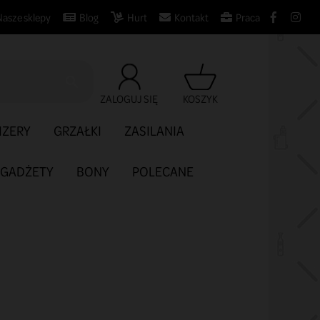
Nasze sklepy
Blog
Hurt
Kontakt
Praca

ZALOGUJ SIĘ
KOSZYK
IZERY
GRZAŁKI
ZASILANIA
GADŻETY
BONY
POLECANE