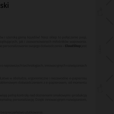
ski
 i szeroką gamą liquidów! Nasz sklep to połączenie pasji,
czątkujących, jak i zaawansowanych miłośników wapowania.
łne personalizowanie swojego doświadczenia –
CloudShop
jest
a o najnowszych technologiach, innowacyjnych rozwiązaniach
 Łatwe w obsłudze, ergonomiczne i niezawodne e-papierosy
bezproblemowym doświadczeniem z e-papierosem, od momentu
wiają pełną kontrolę nad doznaniami smakowymi i produkcją
symalną personalizację. Dzięki innowacyjnym rozwiązaniom,
i bezpieczeństwo użytkowania.