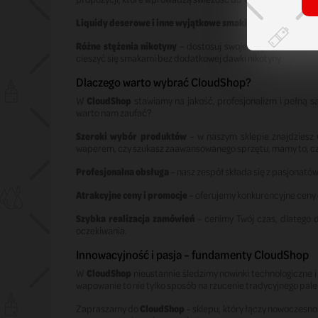
Liquidy deserowe i inne wyjątkowe smaki
– w naszej oferci
Różne stężenia nikotyny
– dostosuj swoje wapowanie do swo
cieszyć się smakami bez dodatkowej dawki nikotyny.
Dlaczego warto wybrać CloudShop?
W
CloudShop
stawiamy na jakość, profesjonalizm i pełną s
warto nam zaufać?
Szeroki wybór produktów
– w naszym sklepie znajdziesz w
waperem, czy szukasz zaawansowanego sprzętu, mamy to, cz
Profesjonalna obsługa
– nasz zespół składa się z pasjonató
Atrakcyjne ceny i promocje
– oferujemy konkurencyjne ceny 
Szybka realizacja zamówień
– cenimy Twój czas, dlatego 
oczekiwania.
Innowacyjność i pasja – fundamenty CloudShop
W
CloudShop
nieustannie śledzimy nowinki technologiczne 
wapowanie to nie tylko sposób na rzucenie tradycyjnego palen
Zapraszamy do
CloudShop
– sklepu, który łączy nowoczesnoś