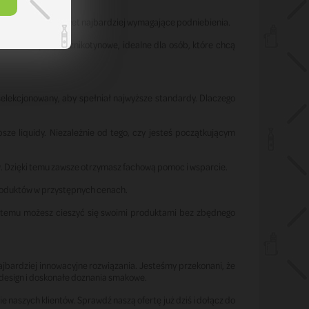
y, które zadowolą nawet najbardziej wymagające podniebienia.
ównież liquidy beznikotynowe, idealne dla osób, które chcą
yselekcjonowany, aby spełniał najwyższe standardy. Dlaczego
sze liquidy. Niezależnie od tego, czy jesteś początkującym
w. Dzięki temu zawsze otrzymasz fachową pomoc i wsparcie.
produktów w przystępnych cenach.
i temu możesz cieszyć się swoimi produktami bez zbędnego
ajbardziej innowacyjne rozwiązania. Jesteśmy przekonani, że
, design i doskonałe doznania smakowe.
e naszych klientów. Sprawdź naszą ofertę już dziś i dołącz do