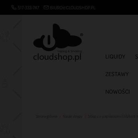
517-333-747
BIURO@CLOUDSHOP.PL
LIQUIDY
ZESTAWY
NOWOŚCI
Strona główna
Nasze sklepy
Sklep z e-papierosami Lidzbark 