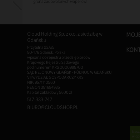
grona zadowolonych waperów!
Cloud Holding Sp. z o.o. z siedzibą w
MOJ
Gdańsku
Przytulna 22A/5
KON
80-176 Gdańsk, Polska
wpisana do rejestru przedsiębiorców
Krajowego Rejestru Sądowego
pod numerem KRS 0000998700
SĄD REJONOWY GDAŃSK - PÓŁNOC W GDAŃSKU,
VII WYDZIAŁ GOSPODARCZY KRS
NIP: 9571110560
REGON 381694935
Kapitał zakładowy 5600 zł
517-333-747
BIURO@CLOUDSHOP.PL