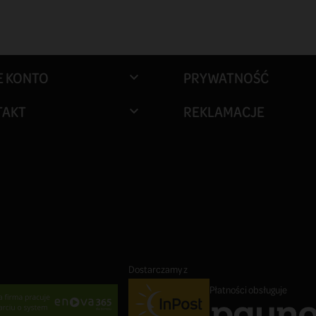
E KONTO
PRYWATNOŚĆ

TAKT
REKLAMACJE

Dostarczamy z
Płatności obsługuje