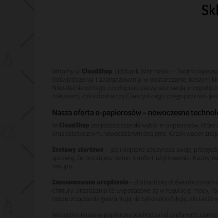
Sk
Witamy w
CloudShop
Lidzbark Warmiński – Twoim najlepsz
doświadczenia i zaangażowania w dostarczanie naszym kli
Niezależnie od tego, czy dopiero zaczynasz swoją przygodę 
miejscem, które dostarczy Ci wszystkiego, czego potrzebujes
Nasza oferta e-papierosów – nowoczesne technol
W
CloudShop
znajdziesz szeroki wybór e-papierosów, które
oraz estetycznym, nowoczesnym designie. Każdy waper znajdzi
Zestawy startowe
– jeśli dopiero zaczynasz swoją przygo
sprawią, że poczujesz pełen komfort użytkowania. Każdy 
zakupu.
Zaawansowane urządzenia
– dla bardziej doświadczonych 
chmury. Urządzenia te wyposażone są w regulację mocy, ró
nasze urządzenia gwarantują nie tylko satysfakcję, ale tak
Wszystkie nasze e-papierosy pochodzą od zaufanych, cenion