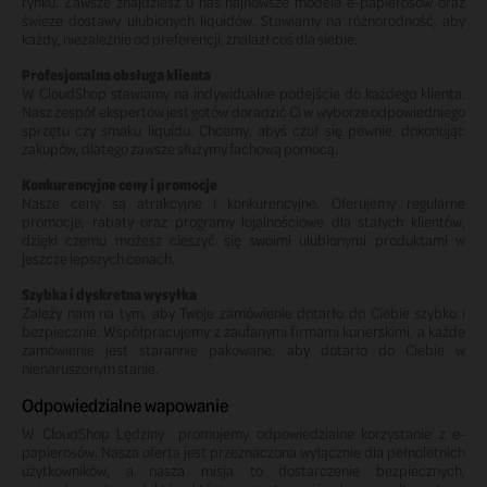
rynku. Zawsze znajdziesz u nas najnowsze modele e-papierosów oraz
świeże dostawy ulubionych liquidów. Stawiamy na różnorodność, aby
każdy, niezależnie od preferencji, znalazł coś dla siebie.
Profesjonalna obsługa klienta
W CloudShop stawiamy na indywidualne podejście do każdego klienta.
Nasz zespół ekspertów jest gotów doradzić Ci w wyborze odpowiedniego
sprzętu czy smaku liquidu. Chcemy, abyś czuł się pewnie, dokonując
zakupów, dlatego zawsze służymy fachową pomocą.
Konkurencyjne ceny i promocje
Nasze ceny są atrakcyjne i konkurencyjne. Oferujemy regularne
promocje, rabaty oraz programy lojalnościowe dla stałych klientów,
dzięki czemu możesz cieszyć się swoimi ulubionymi produktami w
jeszcze lepszych cenach.
Szybka i dyskretna wysyłka
Zależy nam na tym, aby Twoje zamówienie dotarło do Ciebie szybko i
bezpiecznie. Współpracujemy z zaufanymi firmami kurierskimi, a każde
zamówienie jest starannie pakowane, aby dotarło do Ciebie w
nienaruszonym stanie.
Odpowiedzialne wapowanie
W CloudShop Lędziny promujemy odpowiedzialne korzystanie z e-
papierosów. Nasza oferta jest przeznaczona wyłącznie dla pełnoletnich
użytkowników, a nasza misja to dostarczenie bezpiecznych,