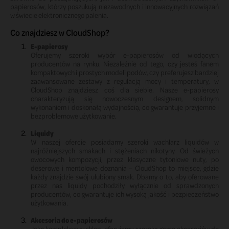
papierosów, którzy poszukują niezawodnych i innowacyjnych rozwiązań
w świecie elektronicznego palenia.
Co znajdziesz w CloudShop?
E-papierosy
Oferujemy szeroki wybór e-papierosów od wiodących
producentów na rynku. Niezależnie od tego, czy jesteś fanem
kompaktowych i prostych modeli podów, czy preferujesz bardziej
zaawansowane zestawy z regulacją mocy i temperatury, w
CloudShop znajdziesz coś dla siebie. Nasze e-papierosy
charakteryzują się nowoczesnym designem, solidnym
wykonaniem i doskonałą wydajnością, co gwarantuje przyjemne i
bezproblemowe użytkowanie.
Liquidy
W naszej ofercie posiadamy szeroki wachlarz liquidów w
najróżniejszych smakach i stężeniach nikotyny. Od świeżych
owocowych kompozycji, przez klasyczne tytoniowe nuty, po
deserowe i mentolowe doznania – CloudShop to miejsce, gdzie
każdy znajdzie swój ulubiony smak. Dbamy o to, aby oferowane
przez nas liquidy pochodziły wyłącznie od sprawdzonych
producentów, co gwarantuje ich wysoką jakość i bezpieczeństwo
użytkowania.
Akcesoria do e-papierosów
Jako kompleksowy sklep, oferujemy szeroką gamę akcesoriów do