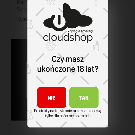
Kartridż Smok
Solus 0,9 ohm
17,99 zł
KOSZYK
Czy masz
ukończone 18 lat?
NIE
TAK
Produkty na tej stronie przeznaczone są
tylko dla osób pełnoletnich