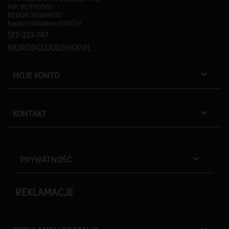
NIP: 9571110560
REGON 381694935
Kapitał zakładowy 5600 zł
517-333-747
BIURO@CLOUDSHOP.PL
MOJE KONTO

KONTAKT

PRYWATNOŚĆ

REKLAMACJE