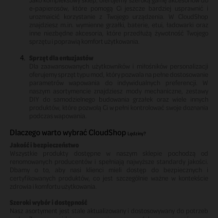
e-papierosów, które pomogą Ci jeszcze bardziej usprawnić i
urozmaicić korzystanie z Twojego urządzenia. W CloudShop
znajdziesz m.in. wymienne grzałki, baterie, etui, ładowarki oraz
inne niezbędne akcesoria, które przedłużą żywotność Twojego
sprzętu i poprawią komfort użytkowania.
Sprzęt dla entuzjastów
Dla zaawansowanych użytkowników i miłośników personalizacji
oferujemy sprzęt typu mod, który pozwala na pełne dostosowanie
parametrów wapowania do indywidualnych preferencji. W
naszym asortymencie znajdziesz mody mechaniczne, zestawy
DIY do samodzielnego budowania grzałek oraz wiele innych
produktów, które pozwolą Ci w pełni kontrolować swoje doznania
podczas wapowania.
Dlaczego warto wybrać CloudShop
Lędziny
?
Jakość i bezpieczeństwo
Wszystkie produkty dostępne w naszym sklepie pochodzą od
renomowanych producentów i spełniają najwyższe standardy jakości.
Dbamy o to, aby nasi klienci mieli dostęp do bezpiecznych i
certyfikowanych produktów, co jest szczególnie ważne w kontekście
zdrowia i komfortu użytkowania.
Szeroki wybór i dostępność
Nasz asortyment jest stale aktualizowany i dostosowywany do potrzeb