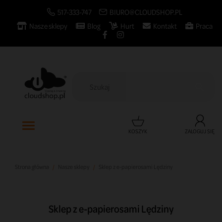
517-333-747
BIURO@CLOUDSHOP.PL
Nasze sklepy
Blog
Hurt
Kontakt
Praca

KOSZYK
ZALOGUJ SIĘ
Strona główna
Nasze sklepy
Sklep z e-papierosami Lędziny
Sklep z e-papierosami Lędziny