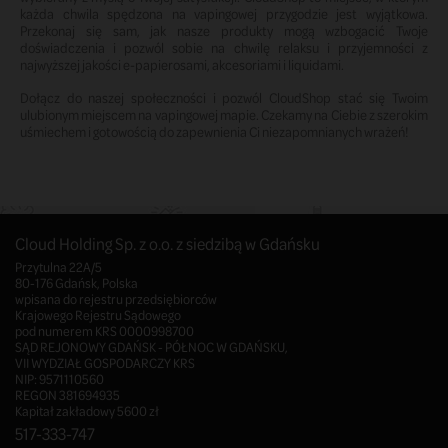
każda chwila spędzona na vapingowej przygodzie jest wyjątkowa.
Przekonaj się sam, jak nasze produkty mogą wzbogacić Twoje
doświadczenia i pozwól sobie na chwilę relaksu i przyjemności z
najwyższej jakości e-papierosami, akcesoriami i liquidami.
Dołącz do naszej społeczności i pozwól CloudShop stać się Twoim
ulubionym miejscem na vapingowej mapie. Czekamy na Ciebie z szerokim
uśmiechem i gotowością do zapewnienia Ci niezapomnianych wrażeń!
Cloud Holding Sp. z o.o. z siedzibą w Gdańsku
Przytulna 22A/5
80-176 Gdańsk, Polska
wpisana do rejestru przedsiębiorców
Krajowego Rejestru Sądowego
pod numerem KRS 0000998700
SĄD REJONOWY GDAŃSK - PÓŁNOC W GDAŃSKU,
VII WYDZIAŁ GOSPODARCZY KRS
NIP: 9571110560
REGON 381694935
Kapitał zakładowy 5600 zł
517-333-747