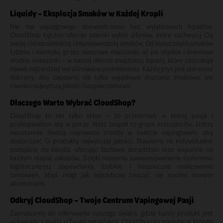
Liquidy – Eksplozja Smaków w Każdej Kropli
Nie ma vapingowego doświadczenia bez wyjątkowych liquidów.
CloudShop Łęczna oferuje szeroki wybór płynów, które zachwycą Cię
swoją różnorodnością i intensywnością smaków. Od klasycznych smaków
tytoniu i mentolu, przez owocowe mieszanki, aż po słodkie i kremowe
słodkie mieszanki – w naszej ofercie znajdziesz liquidy, które zaspokoją
nawet najbardziej wyrafinowane podniebienia. Każdy płyn jest starannie
dobrany, aby zapewnić nie tylko wyjątkowe doznania smakowe, ale
również najwyższą jakość i bezpieczeństwo.
Dlaczego Warto Wybrać CloudShop?
CloudShop to nie tylko sklep – to przestrzeń, w której pasja i
profesjonalizm idą w parze. Nasz zespół to grupa entuzjastów, którzy
nieustannie śledzą najnowsze trendy w świecie vapingowym, aby
dostarczać Ci produkty najwyższej jakości. Stawiamy na indywidualne
podejście do klienta, oferując fachowe doradztwo oraz wsparcie na
każdym etapie zakupów. Dzięki naszemu zaawansowanemu systemowi
logistycznemu, zapewniamy szybkie i bezpieczne realizowanie
zamówień, abyś mógł jak najszybciej cieszyć się swoimi nowymi
akcesoriami.
Odkryj CloudShop – Twoje Centrum Vapingowej Pasji
Zapraszamy do odkrywania naszego świata, gdzie każdy produkt jest
wybierany z myślą o Twojej satysfakcji. CloudShop to miejsce, w którym