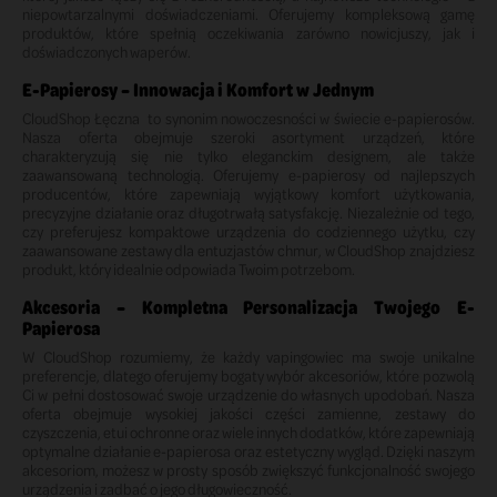
niepowtarzalnymi doświadczeniami. Oferujemy kompleksową gamę
produktów, które spełnią oczekiwania zarówno nowicjuszy, jak i
doświadczonych waperów.
E-Papierosy – Innowacja i Komfort w Jednym
CloudShop Łęczna to synonim nowoczesności w świecie e-papierosów.
Nasza oferta obejmuje szeroki asortyment urządzeń, które
charakteryzują się nie tylko eleganckim designem, ale także
zaawansowaną technologią. Oferujemy e-papierosy od najlepszych
producentów, które zapewniają wyjątkowy komfort użytkowania,
precyzyjne działanie oraz długotrwałą satysfakcję. Niezależnie od tego,
czy preferujesz kompaktowe urządzenia do codziennego użytku, czy
zaawansowane zestawy dla entuzjastów chmur, w CloudShop znajdziesz
produkt, który idealnie odpowiada Twoim potrzebom.
Akcesoria – Kompletna Personalizacja Twojego E-
Papierosa
W CloudShop rozumiemy, że każdy vapingowiec ma swoje unikalne
preferencje, dlatego oferujemy bogaty wybór akcesoriów, które pozwolą
Ci w pełni dostosować swoje urządzenie do własnych upodobań. Nasza
oferta obejmuje wysokiej jakości części zamienne, zestawy do
czyszczenia, etui ochronne oraz wiele innych dodatków, które zapewniają
optymalne działanie e-papierosa oraz estetyczny wygląd. Dzięki naszym
akcesoriom, możesz w prosty sposób zwiększyć funkcjonalność swojego
urządzenia i zadbać o jego długowieczność.