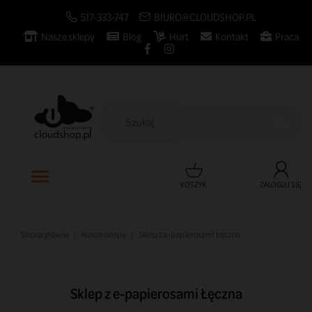
517-333-747
BIURO@CLOUDSHOP.PL
Nasze sklepy
Blog
Hurt
Kontakt
Praca

KOSZYK
ZALOGUJ SIĘ
Strona główna
Nasze sklepy
Sklep z e-papierosami Łęczna
Sklep z e-papierosami Łęczna