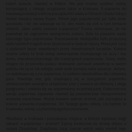
całym świecie, również w Polsce. Nie jest trudno spotkać osobę
korzystającą z takiego urządzenia także w Krakowie. E-papieros do
masowej produkcji trafił na początku XXI wieku w Chinach. Chodzi tutaj o
model noszący nazwę Ruyan. Potem jego popularność już tylko stale
wzrastała i nic nie wskazuje na to, aby miało się coś w tym temacie
zmienić. Jakie zalety posiada e-papieros? Trzeba odnotować, że nie
powoduje on zagrożenia wystąpienia pożaru. Była to poważna wada
starszego typu papierosów. Pozostawienie niedopałka było przyczyną
wielu ludzkich tragedii oraz spustoszeń w świecie natury. Mowa jest tutaj
o pożarach lasów wywołanych przez nieostrożnych turystów. Kolejna
istotna zaleta to brak emisji niekorzystnie działającego na oczy i nos
dymu, charakterystycznego dla tradycyjnych papierosów. Czasy, kiedy
stojący na przystanku palacz dosłownie zatruwał powietrze w swoim
pobliżu nie są aż tak odległe, wiele osób pamięta takie sytuacje. Jedyne,
co wydobywa się z z e-papierosa, to całkiem nieszkodliwa dla człowieka
para. Powstaje ona, gdy znajdujący się w specjalnym pojemniku
umieszczonym wewnątrz urządzenia płyn ( zawiera on nikotynę ) ulega
podgrzaniu i zmienia się we wspomnianą wcześniej parę. Elektroniczna
wersja papierosa zapewnia również jej posiadaczowi niezapomniane
wrażenia zapachowe. Można bowiem wybrać aromat, jaki poczujesz w
trakcie używania e-papierosa. Od Twojego gustu zależy, czy będzie to
truskawka, wiśnia, czy bardziej egzotyczny ananas.
Mieszkasz w Krakowie i poszukujesz miejsca, w którym będziesz mógł
zakupić e-papierosa i aromat? Zajrzyj koniecznie na stronę sklepu o
nazwie Cloudshop. Znajdziesz tutaj szeroki wybór wielu modeli tego