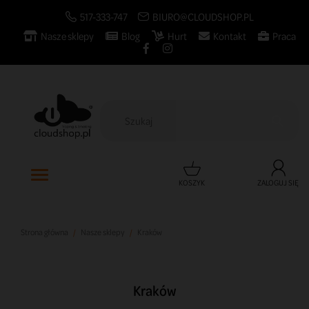
517-333-747
BIURO@CLOUDSHOP.PL
Nasze sklepy
Blog
Hurt
Kontakt
Praca

KOSZYK
ZALOGUJ SIĘ
Strona główna
Nasze sklepy
Kraków
Kraków