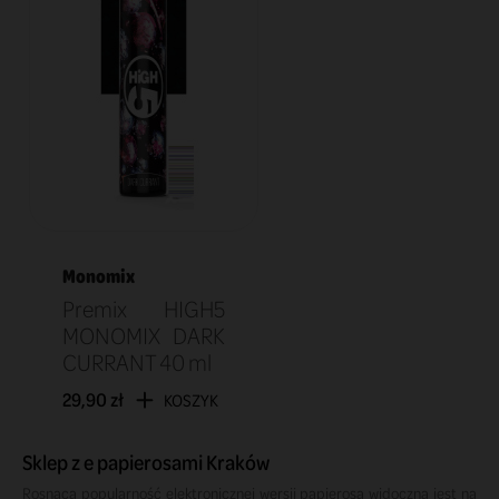
Monomix
Premix HIGH5
MONOMIX DARK
CURRANT 40 ml
29,90 zł
KOSZYK
Sklep z e papierosami Kraków
Rosnąca popularność elektronicznej wersji papierosa widoczna jest na