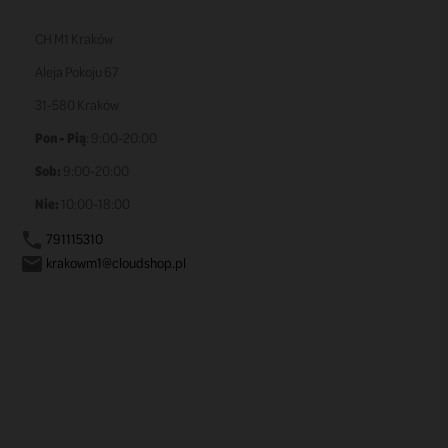
CH M1 Kraków
Aleja Pokoju 67
31-580 Kraków
Pon - Pią
: 9:00-20:00
Sob:
9:00-20:00
Nie:
10:00-18:00
791115310

krakowm1@cloudshop.pl
