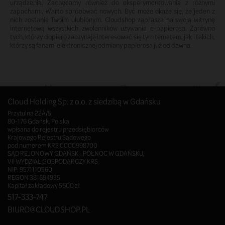
urządzenia. Zachęcamy również do eksperymentowania z różnymi
zapachami. Warto spróbować nowych. Być może okaże się, że jeden z
nich zostanie Twoim ulubionym. Cloudshop zaprasza na swoją witrynę
internetową wszystkich zwolenników używania e-papierosa. Zarówno
tych, którzy dopiero zaczynają interesować się tym tematem, jak i takich,
którzy są fanami elektronicznej odmiany papierosa już od dawna.
Cloud Holding Sp. z o.o. z siedzibą w Gdańsku
Przytulna 22A/5
80-176 Gdańsk, Polska
wpisana do rejestru przedsiębiorców
Krajowego Rejestru Sądowego
pod numerem KRS 0000998700
SĄD REJONOWY GDAŃSK - PÓŁNOC W GDAŃSKU,
VII WYDZIAŁ GOSPODARCZY KRS
NIP: 9571110560
REGON 381694935
Kapitał zakładowy 5600 zł
517-333-747
BIURO@CLOUDSHOP.PL