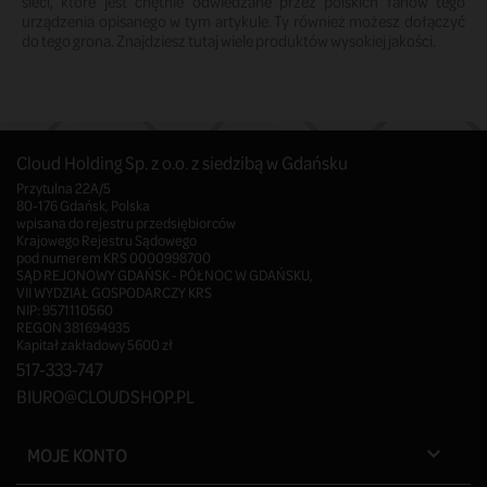
sieci, które jest chętnie odwiedzane przez polskich fanów tego 
urządzenia opisanego w tym artykule. Ty również możesz dołączyć 
do tego grona. Znajdziesz tutaj wiele produktów wysokiej jakości.
Cloud Holding Sp. z o.o. z siedzibą w Gdańsku
Przytulna 22A/5
80-176 Gdańsk, Polska
wpisana do rejestru przedsiębiorców
Krajowego Rejestru Sądowego
pod numerem KRS 0000998700
SĄD REJONOWY GDAŃSK - PÓŁNOC W GDAŃSKU,
VII WYDZIAŁ GOSPODARCZY KRS
NIP: 9571110560
REGON 381694935
Kapitał zakładowy 5600 zł
517-333-747
BIURO@CLOUDSHOP.PL
MOJE KONTO
