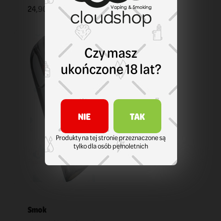
24,90 zł
KOSZYK
Czy masz
ukończone 18 lat?
NIE
TAK
Produkty na tej stronie przeznaczone są
tylko dla osób pełnoletnich
Smok