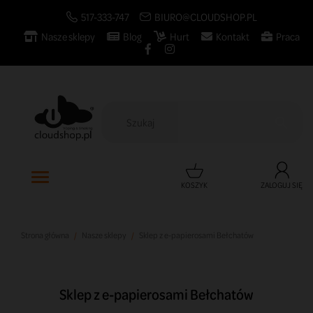
517-333-747
BIURO@CLOUDSHOP.PL
Nasze sklepy
Blog
Hurt
Kontakt
Praca

KOSZYK
ZALOGUJ SIĘ
Strona główna
Nasze sklepy
Sklep z e-papierosami Bełchatów
Sklep z e-papierosami Bełchatów