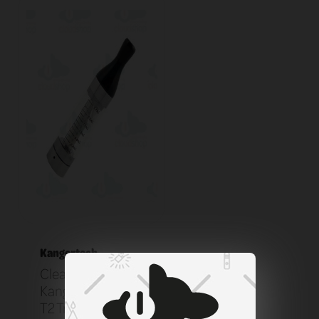
Kangertech
Clearomizer
KangerTech EGO
T2 Transparent