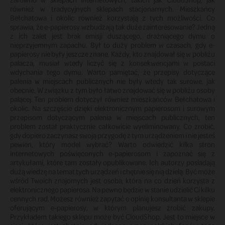
również w tradycyjnych sklepach stacjonarnych. Mieszkańcy 
Bełchatowa i okolic również korzystają z tych możliwości. Co 
sprawia, że e-papierosy wzbudzają tak duże zainteresowanie? Jedną 
z ich zalet jest brak emisji duszącego, drażniącego dymu o 
nieprzyjemnym zapachu. Był to duży problem w czasach, gdy e-
papierosy nie były jeszcze znane. Każdy, kto znajdował się w pobliżu 
palacza, musiał wtedy liczyć się z konsekwencjami w postaci 
wdychania tego dymu. Warto pamiętać, że przepisy dotyczące 
palenia w miejscach publicznych nie były wtedy tak surowe, jak 
obecnie. W związku z tym było łatwo znajdować się w pobliżu osoby 
palącej. Ten problem dotyczył również mieszkańców Bełchatowa i 
okolic. Na szczęście dzięki elektronicznym papierosom i surowym 
przepisom dotyczącym palenia w miejscach publicznych, ten 
problem został praktycznie całkowicie wyeliminowany. Co zrobić, 
gdy dopiero zaczynasz swoją przygodę z tym urządzeniem i nie jesteś 
pewien, który model wybrać? Warto odwiedzić kilka stron 
internetowych poświęconych e-papierosom i zapoznać się z 
artykułami, które tam zostały opublikowane. Ich autorzy posiadają 
dużą wiedzę na temat tych urządzeń i chętnie się nią dzielą. Być może 
wśród Twoich znajomych jest osoba, która na co dzień korzysta z 
elektronicznego papierosa. Na pewno będzie w stanie udzielić Ci kilku 
cennych rad. Możesz również zapytać o opinię konsultanta w sklepie 
oferującym e-papierosy, w którym planujesz zrobić zakupy. 
Przykładem takiego sklepu może być CloudShop. Jest to miejsce w 