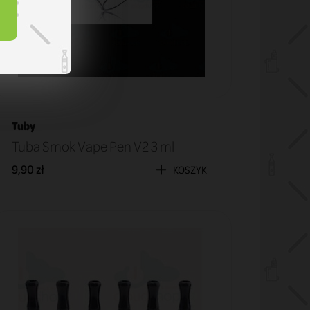
Tuby
Tuba Smok Vape Pen V2 3 ml
9,90 zł
KOSZYK