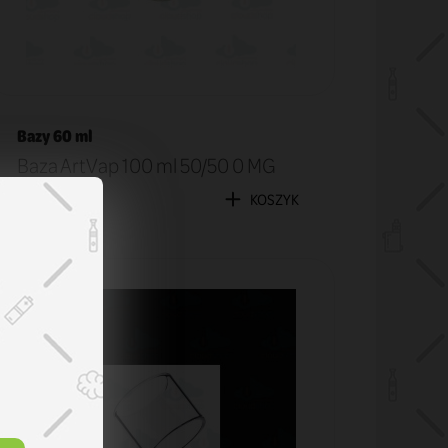
Bazy 60 ml
Baza ArtVap 100 ml 50/50 0 MG
29,90 zł
KOSZYK