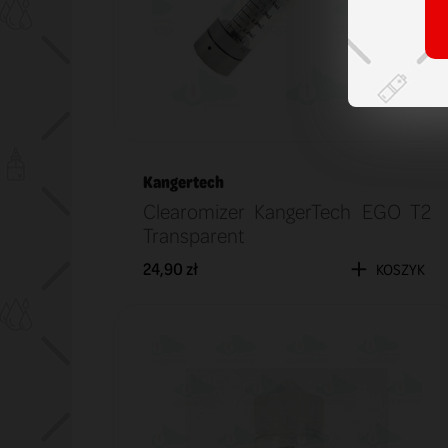
Kangertech
Clearomizer KangerTech EGO T2
Transparent
24,90 zł
KOSZYK