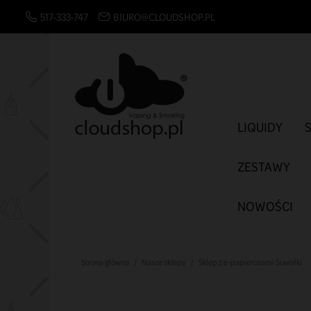
517-333-747
BIURO@CLOUDSHOP.PL
LIQUIDY
ZESTAWY
NOWOŚCI
Strona główna
Nasze sklepy
Sklep z e-papierosami Suwałki