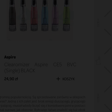
Aspire
Clearomizer Aspire CE5 BVC
(Single) BLACK
24,90 zł
KOSZYK
e ogromną popularnością. Są sprzedawane zarówno w sklepach
ie? Jedną z ich zalet jest brak emisji duszącego, gryzącego
palącej, musiał wtedy liczyć się z konsekwencjami w postaci
 surowe, jak obecnie. Było więc łatwo znaleźć się tuż obok