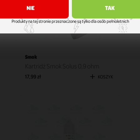
NIE
TAK
Produkty na tej stronie przeznaczone są tylko dla osób pełnoletnich
Smok
Kartridż Smok Solus 0,9 ohm
17,99 zł
KOSZYK