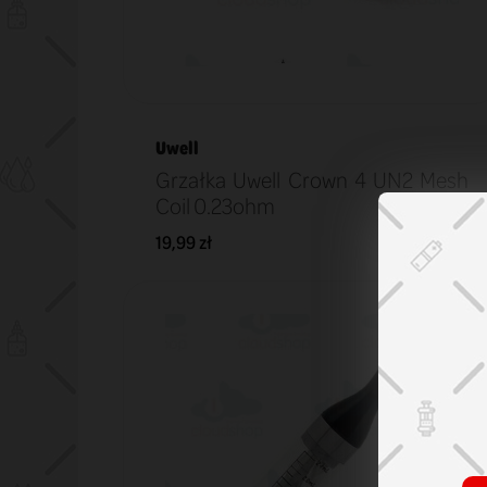
Uwell
Grzałka Uwell Crown 4 UN2 Mesh
Coil 0.23ohm
19,99 zł
KOSZYK