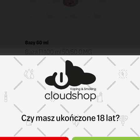
Bazy 60 ml
Baza F! 100 ml 50/50 0 MG
29,90 zł
KOSZYK
Czy masz ukończone 18 lat?