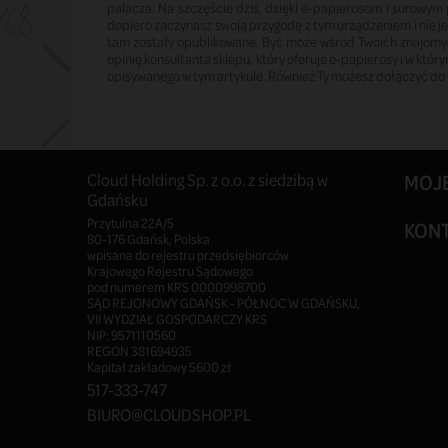
palacza. Na szczęście dziś, dzięki e-papierosom i surowym
dopiero zaczynasz swoją przygodę z tym urządzeniem i nie j
tam zostały opublikowane. Być może wśród Twoich znajomych 
opinię konsultanta sklepu, który oferuje e-papierosy i w któ
opisywanego w tym artykule. Również Ty możesz dołączyć do t
Cloud Holding Sp. z o.o. z siedzibą w
MOJ
Gdańsku
Przytulna 22A/5
KON
80-176 Gdańsk, Polska
wpisana do rejestru przedsiębiorców
Krajowego Rejestru Sądowego
pod numerem KRS 0000998700
SĄD REJONOWY GDAŃSK - PÓŁNOC W GDAŃSKU,
VII WYDZIAŁ GOSPODARCZY KRS
NIP: 9571110560
REGON 381694935
Kapitał zakładowy 5600 zł
517-333-747
BIURO@CLOUDSHOP.PL