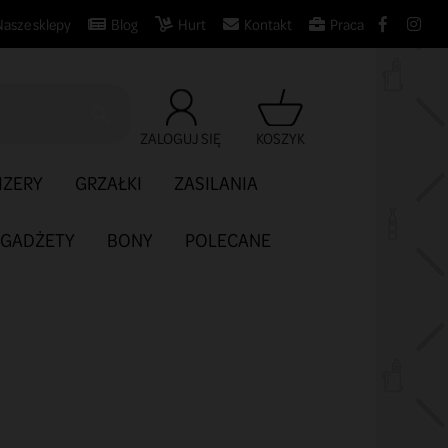
Nasze sklepy
Blog
Hurt
Kontakt
Praca

ZALOGUJ SIĘ
KOSZYK
IZERY
GRZAŁKI
ZASILANIA
GADŻETY
BONY
POLECANE