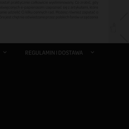
ostał praktycznie całkowicie wyeliminowany. Co zrobić, gdy
oświęconych e-papierosom i zapoznać się z artykułami, które
nie udzielić Ci kilku cennych rad. Możesz również zapytać o
które jest chętnie odwiedzane przez polskich fanów urządzenia
REGULAMIN I DOSTAWA

