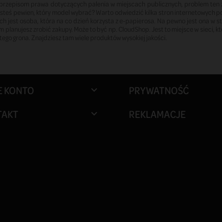
 przepisom prawa dotyczących palenia w miejscach publicznych, problem ten z
esteś pewien, który model wybrać? Warto odwiedzić kilka stron internetowych p
jest osoba, która na co dzień korzysta z e-papierosa. Na pewno jest ona w sta
rym planujesz zrobić zakupy. Może to być np. CloudShop. Jest to miejsce w sieci, 
ego grona. Znajdziesz tam wiele produktów wysokiej jakości.
E KONTO
PRYWATNOŚĆ

TAKT
REKLAMACJE
