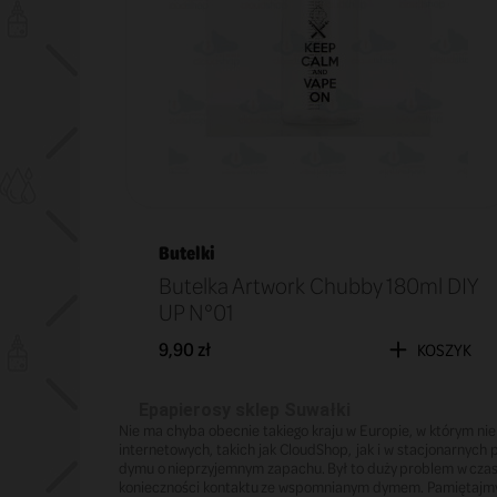
Butelki
Butelka Artwork Chubby 180ml DIY
UP N°01
9,90 zł
KOSZYK
Epapierosy sklep Suwałki
Nie ma chyba obecnie takiego kraju w Europie, w którym ni
internetowych, takich jak CloudShop, jak i w stacjonarnych
dymu o nieprzyjemnym zapachu. Był to duży problem w czasac
konieczności kontaktu ze wspomnianym dymem. Pamiętajmy o 