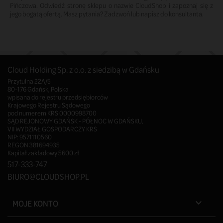
Pińczowa. Odwiedź stronę sklepu o nazwie CloudShop i zapoznaj się z
jego bogatą ofertą. Masz pytania? Zadzwoń lub napisz do konsultanta.
Cloud Holding Sp. z o.o. z siedzibą w Gdańsku
Przytulna 22A/5
80-176 Gdańsk, Polska
wpisana do rejestru przedsiębiorców
Krajowego Rejestru Sądowego
pod numerem KRS 0000998700
SĄD REJONOWY GDAŃSK - PÓŁNOC W GDAŃSKU,
VII WYDZIAŁ GOSPODARCZY KRS
NIP: 9571110560
REGON 381694935
Kapitał zakładowy 5600 zł
517-333-747
BIURO@CLOUDSHOP.PL
MOJE KONTO
