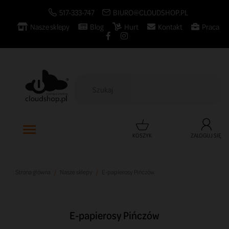
517-333-747
BIURO@CLOUDSHOP.PL
Nasze sklepy
Blog
Hurt
Kontakt
Praca

KOSZYK
ZALOGUJ SIĘ
Strona główna
Nasze sklepy
E-papierosy Pińczów
E-papierosy Pińczów