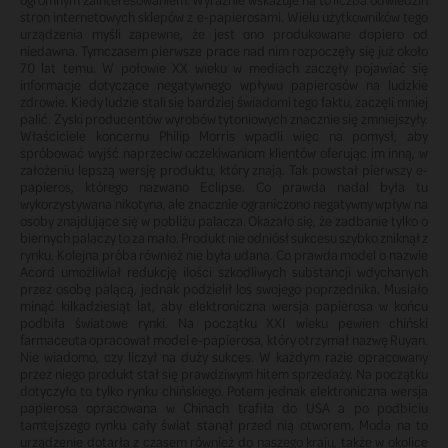
stron internetowych sklepów z e-papierosami. Wielu użytkowników tego
urządzenia myśli zapewne, że jest ono produkowane dopiero od
niedawna. Tymczasem pierwsze prace nad nim rozpoczęły się już około
70 lat temu. W połowie XX wieku w mediach zaczęły pojawiać się
informacje dotyczące negatywnego wpływu papierosów na ludzkie
zdrowie. Kiedy ludzie stali się bardziej świadomi tego faktu, zaczęli mniej
palić. Zyski producentów wyrobów tytoniowych znacznie się zmniejszyły.
Właściciele koncernu Philip Morris wpadli więc na pomysł, aby
spróbować wyjść naprzeciw oczekiwaniom klientów oferując im inną, w
założeniu lepszą wersję produktu, który znają. Tak powstał pierwszy e-
papieros, którego nazwano Eclipse. Co prawda nadal była tu
wykorzystywana nikotyna, ale znacznie ograniczono negatywny wpływ na
osoby znajdujące się w pobliżu palacza. Okazało się, że zadbanie tylko o
biernych palaczy to za mało. Produkt nie odniósł sukcesu szybko zniknął z
rynku. Kolejna próba również nie była udana. Co prawda model o nazwie
Acord umożliwiał redukcję ilości szkodliwych substancji wdychanych
przez osobę palącą, jednak podzielił los swojego poprzednika. Musiało
minąć kilkadziesiąt lat, aby elektroniczna wersja papierosa w końcu
podbiła światowe rynki. Na początku XXI wieku pewien chiński
farmaceuta opracował model e-papierosa, który otrzymał nazwę Ruyan.
Nie wiadomo, czy liczył na duży sukces. W każdym razie opracowany
przez niego produkt stał się prawdziwym hitem sprzedaży. Na początku
dotyczyło to tylko rynku chińskiego. Potem jednak elektroniczna wersja
papierosa opracowana w Chinach trafiła do USA a po podbiciu
tamtejszego rynku cały świat stanął przed nią otworem. Moda na to
urządzenie dotarła z czasem również do naszego kraju, także w okolice