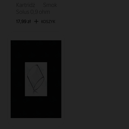
Kartridż Smok
Solus 0,9 ohm
17,99 zł
KOSZYK