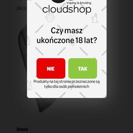
24,90 zł
KOSZYK
Czy masz
ukończone 18 lat?
NIE
TAK
Produkty na tej stronie przeznaczone są
tylko dla osób pełnoletnich
Smok