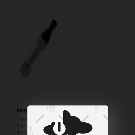
Kangertech
Clearomizer
KangerTech EGO
T2 Transparent