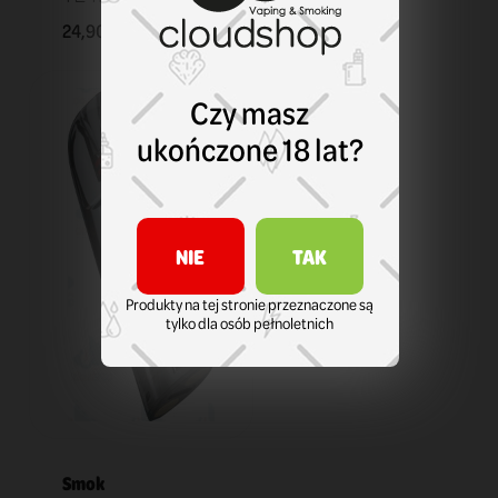
24,90 zł
KOSZYK
Czy masz
ukończone 18 lat?
NIE
TAK
Produkty na tej stronie przeznaczone są
tylko dla osób pełnoletnich
Smok