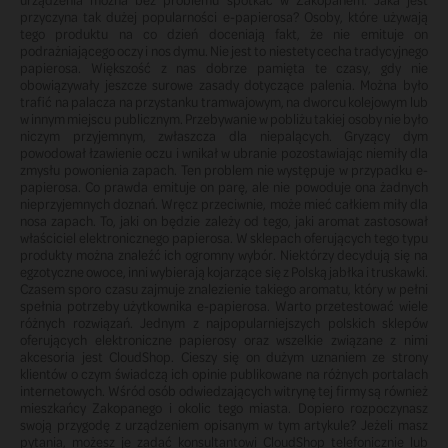
przyczyna tak dużej popularności e-papierosa? Osoby, które używają
tego produktu na co dzień doceniają fakt, że nie emituje on
podrażniającego oczy i nos dymu. Nie jest to niestety cecha tradycyjnego
papierosa. Większość z nas dobrze pamięta te czasy, gdy nie
obowiązywały jeszcze surowe zasady dotyczące palenia. Można było
trafić na palacza na przystanku tramwajowym, na dworcu kolejowym lub
w innym miejscu publicznym. Przebywanie w pobliżu takiej osoby nie było
niczym przyjemnym, zwłaszcza dla niepalących. Gryzący dym
powodował łzawienie oczu i wnikał w ubranie pozostawiając niemiły dla
zmysłu powonienia zapach. Ten problem nie występuje w przypadku e-
papierosa. Co prawda emituje on parę, ale nie powoduje ona żadnych
nieprzyjemnych doznań. Wręcz przeciwnie, może mieć całkiem miły dla
nosa zapach. To, jaki on będzie zależy od tego, jaki aromat zastosował
właściciel elektronicznego papierosa. W sklepach oferujących tego typu
produkty można znaleźć ich ogromny wybór. Niektórzy decydują się na
egzotyczne owoce, inni wybierają kojarzące się z Polską jabłka i truskawki.
Czasem sporo czasu zajmuje znalezienie takiego aromatu, który w pełni
spełnia potrzeby użytkownika e-papierosa. Warto przetestować wiele
różnych rozwiązań. Jednym z najpopularniejszych polskich sklepów
oferujących elektroniczne papierosy oraz wszelkie związane z nimi
akcesoria jest CloudShop. Cieszy się on dużym uznaniem ze strony
klientów o czym świadczą ich opinie publikowane na różnych portalach
internetowych. Wśród osób odwiedzających witrynę tej firmy są również
mieszkańcy Zakopanego i okolic tego miasta. Dopiero rozpoczynasz
swoją przygodę z urządzeniem opisanym w tym artykule? Jeżeli masz
pytania, możesz je zadać konsultantowi CloudShop telefonicznie lub