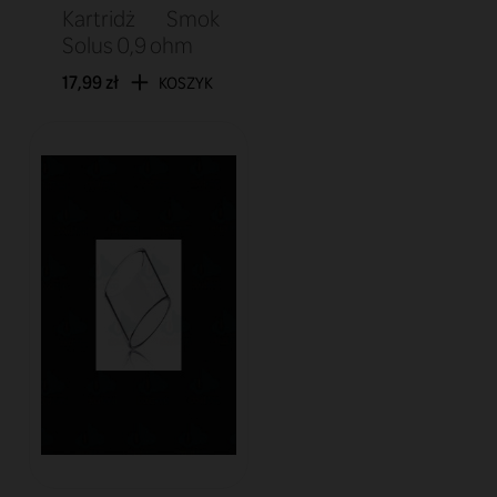
Kartridż Smok
Solus 0,9 ohm
17,99 zł
KOSZYK