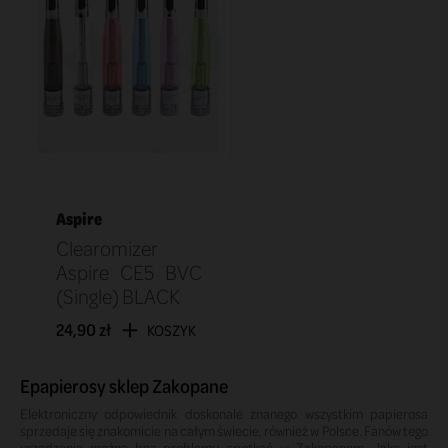
Aspire
Clearomizer
Aspire CE5 BVC
(Single) BLACK
24,90 zł
KOSZYK
Epapierosy sklep Zakopane
Elektroniczny odpowiednik doskonale znanego wszystkim papierosa
sprzedaje się znakomicie na całym świecie, również w Polsce. Fanów tego
urządzenia można bez problemu spotkać w Zakopanem. Jaka jest