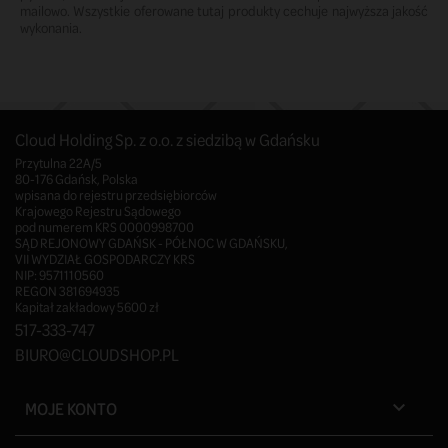
mailowo. Wszystkie oferowane tutaj produkty cechuje najwyższa jakość
wykonania.
Cloud Holding Sp. z o.o. z siedzibą w Gdańsku
Przytulna 22A/5
80-176 Gdańsk, Polska
wpisana do rejestru przedsiębiorców
Krajowego Rejestru Sądowego
pod numerem KRS 0000998700
SĄD REJONOWY GDAŃSK - PÓŁNOC W GDAŃSKU,
VII WYDZIAŁ GOSPODARCZY KRS
NIP: 9571110560
REGON 381694935
Kapitał zakładowy 5600 zł
517-333-747
BIURO@CLOUDSHOP.PL
MOJE KONTO
