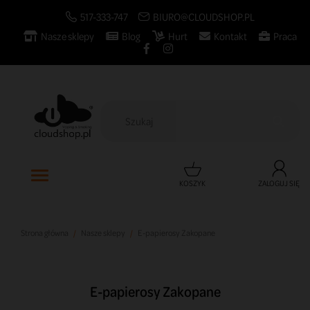
517-333-747
BIURO@CLOUDSHOP.PL
Nasze sklepy
Blog
Hurt
Kontakt
Praca

KOSZYK
ZALOGUJ SIĘ
Strona główna
Nasze sklepy
E-papierosy Zakopane
E-papierosy Zakopane