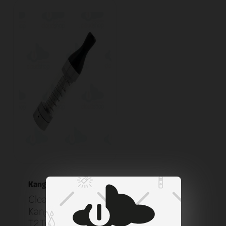
Kangertech
Clearomizer
KangerTech EGO
T2 Transparent