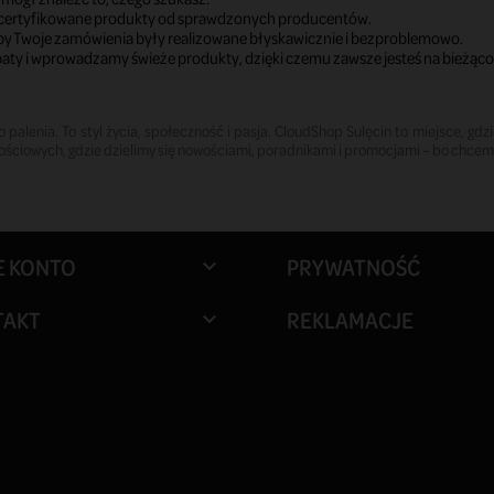
, certyfikowane produkty od sprawdzonych producentów.
aby Twoje zamówienia były realizowane błyskawicznie i bezproblemowo.
baty i wprowadzamy świeże produkty, dzięki czemu zawsze jesteś na bieżąco
palenia. To styl życia, społeczność i pasja. CloudShop Sulęcin to miejsce, gdzie 
ściowych, gdzie dzielimy się nowościami, poradnikami i promocjami – bo chcemy 
E KONTO
PRYWATNOŚĆ

TAKT
REKLAMACJE
