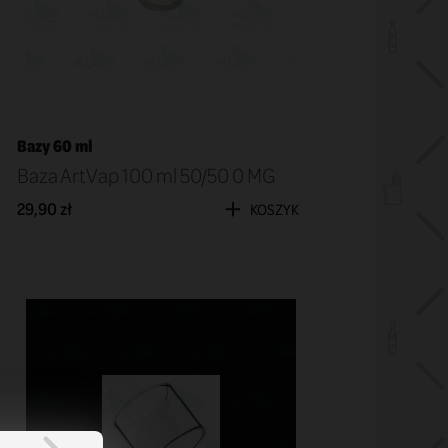
Bazy 60 ml
Baza ArtVap 100 ml 50/50 0 MG
29,90 zł
KOSZYK