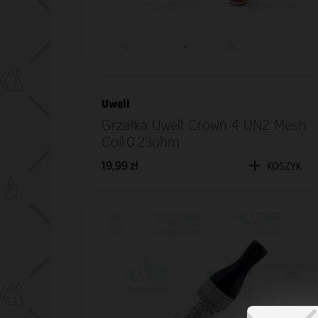
Uwell
Grzałka Uwell Crown 4 UN2 Mesh
Coil 0.23ohm
19,99 zł
KOSZYK