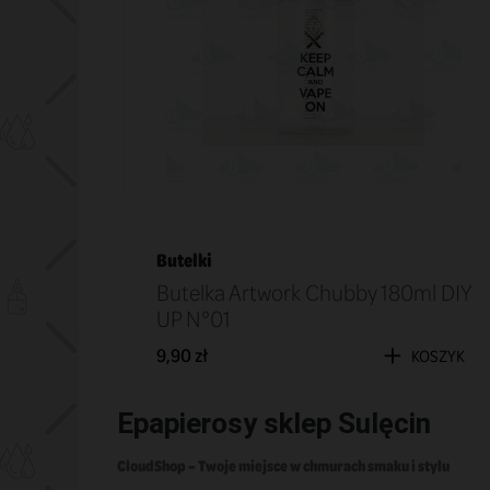
Butelki
Butelka Artwork Chubby 180ml DIY
UP N°01
9,90 zł
KOSZYK
Epapierosy sklep Sulęcin
CloudShop – Twoje miejsce w chmurach smaku i stylu