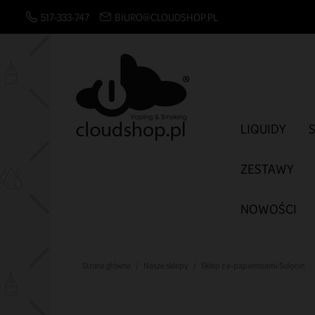
517-333-747
BIURO@CLOUDSHOP.PL
LIQUIDY
ZESTAWY
NOWOŚCI
Strona główna
Nasze sklepy
Sklep z e-papierosami Sulęcin