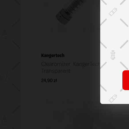
Kangertech
Clearomizer KangerTech EGO T2
Transparent
24,90 zł
KOSZYK