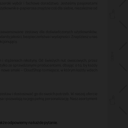
, szeroki wybór i fachowe doradztwo. Jesteśmy pasjonatami
użytkownik e-papierosa znajdzie coś dla siebie, niezależnie od
 zaawansowane zestawy dla doświadczonych użytkowników.
rdy jakości, bezpieczeństwa i wydajności. Znajdziesz u nas
kcjonujący.
i stężeniach nikotyny. Od świeżych nut owocowych, przez
y tylko ze sprawdzonymi producentami, dbając o to, by każdy
nie nowe smaki – CloudShop to miejsce, w którym każdy wdech
zestaw i dostosować go do swoich potrzeb. W naszej ofercie
rosa i pozwalają na jego pełną personalizację. Nasz asortyment
 także odpowiemy na każde pytanie.