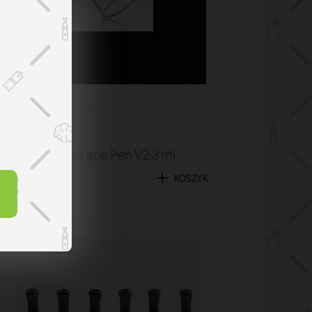
Tuby
Tuba Smok Vape Pen V2 3 ml
9,90 zł
KOSZYK