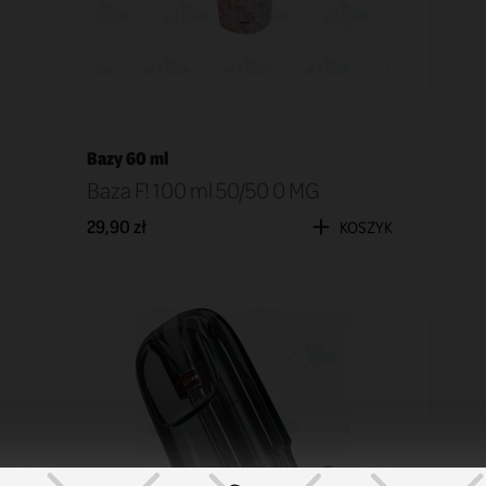
Bazy 60 ml
Baza F! 100 ml 50/50 0 MG
29,90 zł
KOSZYK