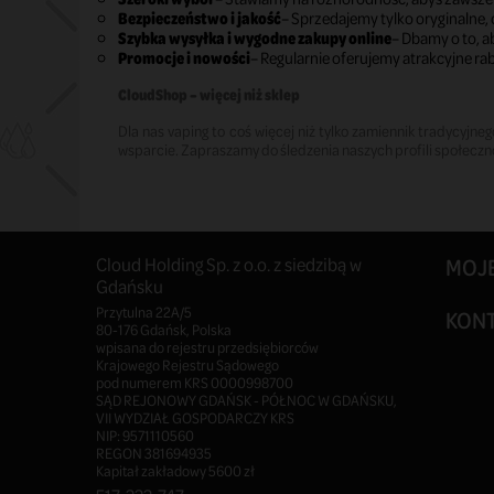
Bezpieczeństwo i jakość
– Sprzedajemy tylko oryginalne
Szybka wysyłka i wygodne zakupy online
– Dbamy o to, 
Promocje i nowości
– Regularnie oferujemy atrakcyjne ra
CloudShop – więcej niż sklep
Dla nas vaping to coś więcej niż tylko zamiennik tradycyjnego 
wsparcie. Zapraszamy do śledzenia naszych profili społeczno
Cloud Holding Sp. z o.o. z siedzibą w
MOJ
Gdańsku
Przytulna 22A/5
KON
80-176 Gdańsk, Polska
wpisana do rejestru przedsiębiorców
Krajowego Rejestru Sądowego
pod numerem KRS 0000998700
SĄD REJONOWY GDAŃSK - PÓŁNOC W GDAŃSKU,
VII WYDZIAŁ GOSPODARCZY KRS
NIP: 9571110560
REGON 381694935
Kapitał zakładowy 5600 zł