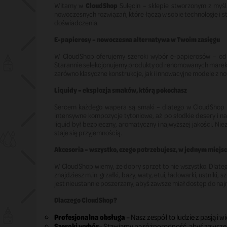
Witamy w
CloudShop
Sulęcin – sklepie stworzonym z myś
nowoczesnych rozwiązań, które łączą w sobie technologię i sty
doświadczenia.
E-papierosy – nowoczesna alternatywa w Twoim zasięgu
W CloudShop oferujemy szeroki wybór e-papierosów – od
Starannie selekcjonujemy produkty od renomowanych marek, 
zarówno klasyczne konstrukcje, jak i innowacyjne modele z no
Liquidy – eksplozja smaków, którą pokochasz
Sercem każdego wapera są smaki – dlatego w CloudShop o
intensywne kompozycje tytoniowe, aż po słodkie desery i na
liquid był bezpieczny, aromatyczny i najwyższej jakości. N
staje się przyjemnością.
Akcesoria – wszystko, czego potrzebujesz, w jednym miejs
W CloudShop wiemy, że dobry sprzęt to nie wszystko. Dlate
znajdziesz m.in. grzałki, bazy, waty, etui, ładowarki, ustnik
jest nieustannie poszerzany, abyś zawsze miał dostęp do naj
Dlaczego CloudShop?
Profesjonalna obsługa
– Nasz zespół to ludzie z pasją i
Szeroki wybór
– Stawiamy na różnorodność, abyś zawsze 