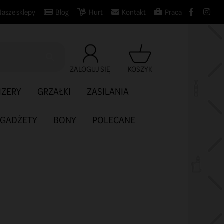
Nasze sklepy
Blog
Hurt
Kontakt
Praca

ZALOGUJ SIĘ
KOSZYK
IZERY
GRZAŁKI
ZASILANIA
GADŻETY
BONY
POLECANE