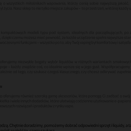
lą o wszystkich miłośnikach wapowania, którzy cenią sobie najwyższą jakość
l życia. Nasz sklep to nie tylko miejsce zakupów – to przestrzeń, w której każdy 
 kompaktowych modeli typu pod system, idealnych dla początkujących, po
dzięki czemu możesz mieć pewność, że każde urządzenie spełni najwyższe standa
woczesnymi funkcjami – wszystko po to, aby Twój vaping był komfortowy i satysfa
ferujemy niezwykle bogaty wybór liquidów w różnych wariantach smakowych 
poje – każdy znajdzie coś, co idealnie wpisze się w jego gust. Współpracujem
iezależnie od tego, czy szukasz czegoś klasycznego, czy chcesz odkrywać zupeł
cu
go oferujemy również szeroką gamę akcesoriów, które pomogą Ci zadbać o swój 
i, szkiełka i wiele innych dodatków, które ułatwiają codzienne użytkowanie e-papie
nowszych rozwiązań i produktów z rynku vape.
 wiedzą. Chętnie doradzimy, pomożemy dobrać odpowiedni sprzęt i liquidy, a
mógł znaleźć to, czego szukasz.