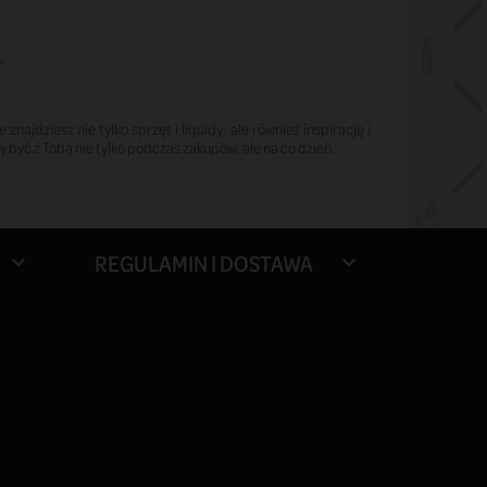
.
znajdziesz nie tylko sprzęt i liquidy, ale również inspirację i
być z Tobą nie tylko podczas zakupów, ale na co dzień.
REGULAMIN I DOSTAWA

