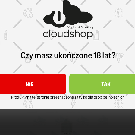
Czy masz ukończone 18 lat?
Smok
Kartridż Smok Solus 0,9 ohm
17,99 zł
KOSZYK
NIE
TAK
Produkty na tej stronie przeznaczone są tylko dla osób pełnoletnich