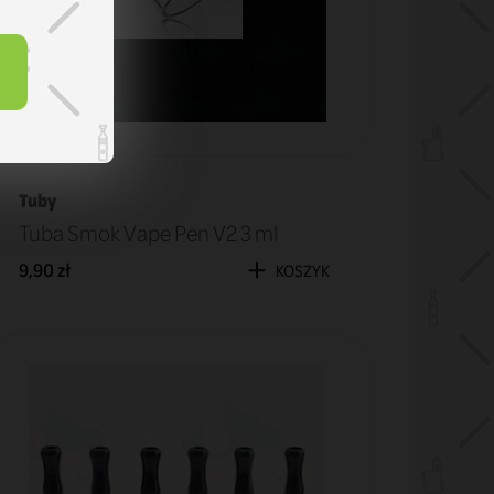
Tuby
Tuba Smok Vape Pen V2 3 ml
9,90 zł
KOSZYK