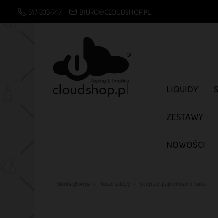
517-333-747
BIURO@CLOUDSHOP.PL
LIQUIDY
ZESTAWY
NOWOŚCI
Strona główna
Nasze sklepy
Sklep z e-papierosami Turek