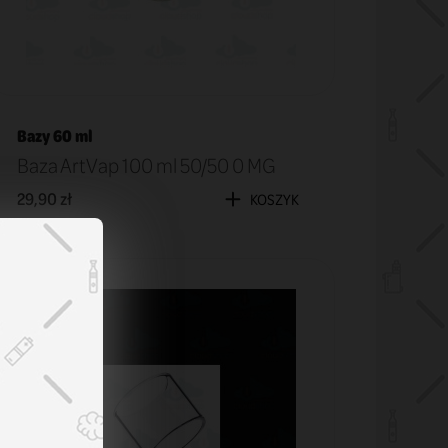
Bazy 60 ml
Baza ArtVap 100 ml 50/50 0 MG
29,90 zł
KOSZYK