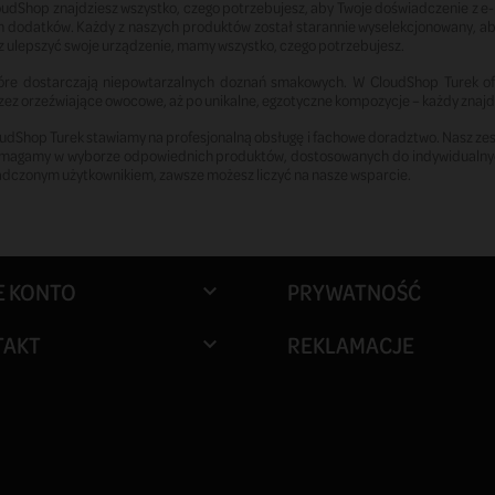
oudShop znajdziesz wszystko, czego potrzebujesz, aby Twoje doświadczenie z e-
dnych dodatków. Każdy z naszych produktów został starannie wyselekcjonowany, a
z ulepszyć swoje urządzenie, mamy wszystko, czego potrzebujesz.
óre dostarczają niepowtarzalnych doznań smakowych. W CloudShop Turek of
ez orzeźwiające owocowe, aż po unikalne, egzotyczne kompozycje – każdy znajdz
oudShop Turek stawiamy na profesjonalną obsługę i fachowe doradztwo. Nasz zesp
pomagamy w wyborze odpowiednich produktów, dostosowanych do indywidualnych
iadczonym użytkownikiem, zawsze możesz liczyć na nasze wsparcie.
E KONTO
PRYWATNOŚĆ

TAKT
REKLAMACJE
