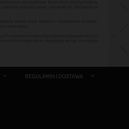
papierosami było wyjątkowe. Nasza oferta obejmuje baterie,
by zapewnić najwyższą jakość i niezawodność. Niezależnie od
erujemy szeroki wybór liquidów o różnorodnych smakach i
ie coś dla siebie.
ół to doświadczeni specjaliści, którzy z pasją podchodzą do
 potrzeb każdego klienta. Niezależnie od tego, czy dopiero
REGULAMIN I DOSTAWA

