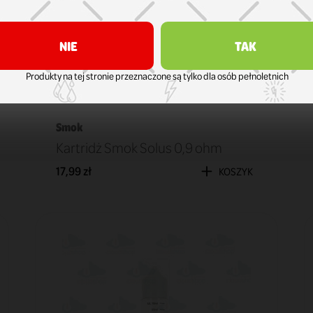
NIE
TAK
Produkty na tej stronie przeznaczone są tylko dla osób pełnoletnich
Smok
Kartridż Smok Solus 0,9 ohm
17,99 zł
KOSZYK