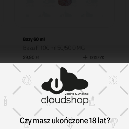
Bazy 60 ml
Baza F! 100 ml 50/50 0 MG
29,90 zł
KOSZYK
Czy masz ukończone 18 lat?