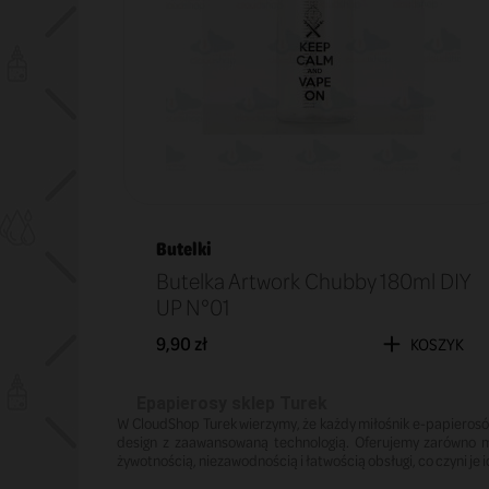
Butelki
Butelka Artwork Chubby 180ml DIY
UP N°01
9,90 zł
KOSZYK
Epapierosy sklep Turek
W CloudShop Turek wierzymy, że każdy miłośnik e-papierosó
design z zaawansowaną technologią. Oferujemy zarówno m
żywotnością, niezawodnością i łatwością obsługi, co czyni j