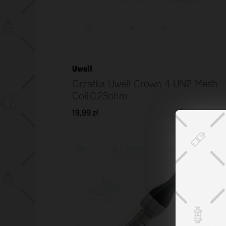
Uwell
Grzałka Uwell Crown 4 UN2 Mesh
Coil 0.23ohm
19,99 zł
KOSZYK