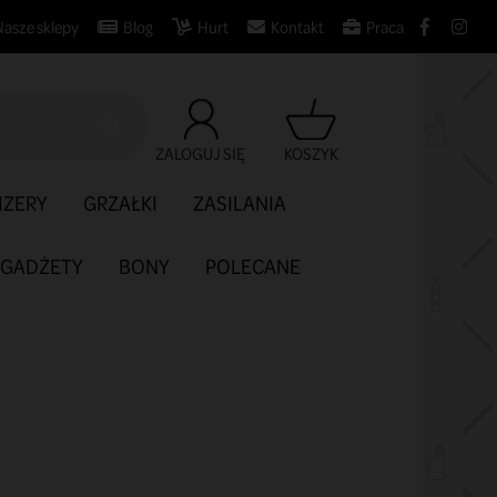
Nasze sklepy
Blog
Hurt
Kontakt
Praca

ZALOGUJ SIĘ
KOSZYK
IZERY
GRZAŁKI
ZASILANIA
GADŻETY
BONY
POLECANE