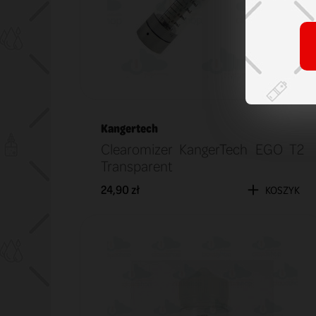
Kangertech
Clearomizer KangerTech EGO T2
Transparent
24,90 zł
KOSZYK