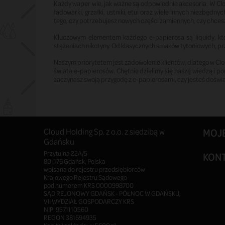
Każdy waper wie, jak ważne są odpowiednie akcesoria. W Cl
ładowarki, grzałki, ustniki, etui oraz wiele innych niezbę
tego, czy potrzebujesz nowych części zamiennych, czy chces
Kluczowym elementem każdego e-papierosa są liquidy, kt
stężeniach nikotyny. Od klasycznych smaków tytoniowych, prz
Naszym priorytetem jest zadowolenie klientów, dlatego w Cl
świata e-papierosów. Chętnie dzielimy się naszą wiedzą i 
zaczynasz swoją przygodę z e-papierosami, czy jesteś dośw
Cloud Holding Sp. z o.o. z siedzibą w
MOJ
Gdańsku
Przytulna 22A/5
KON
80-176 Gdańsk, Polska
wpisana do rejestru przedsiębiorców
Krajowego Rejestru Sądowego
pod numerem KRS 0000998700
SĄD REJONOWY GDAŃSK - PÓŁNOC W GDAŃSKU,
VII WYDZIAŁ GOSPODARCZY KRS
NIP: 9571110560
REGON 381694935