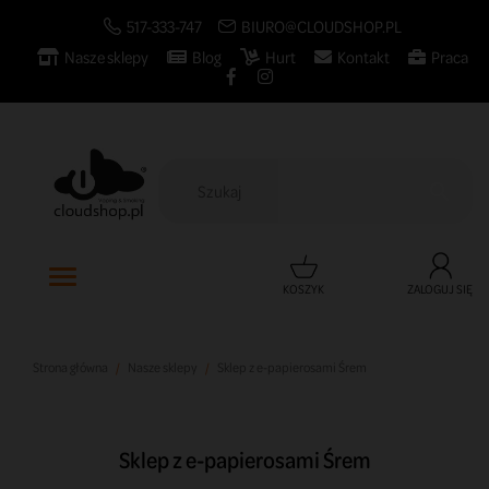
517-333-747
BIURO@CLOUDSHOP.PL
Nasze sklepy
Blog
Hurt
Kontakt
Praca

KOSZYK
ZALOGUJ SIĘ
Strona główna
Nasze sklepy
Sklep z e-papierosami Śrem
Sklep z e-papierosami Śrem