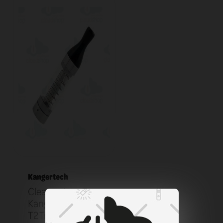
Kangertech
Clearomizer
KangerTech EGO
T2 Transparent