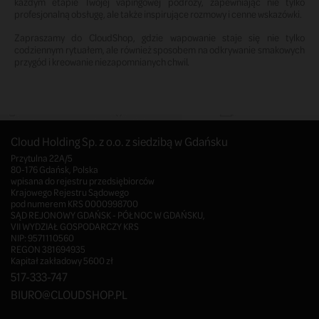
każdym etapie Twojej vapingowej podróży, zapewniając nie tylko
profesjonalną obsługę, ale także inspirujące rozmowy i cenne wskazówki.
Zapraszamy do CloudShop, gdzie wapowanie staje się nie tylko
codziennym rytuałem, ale również sposobem na odkrywanie smakowych
przygód i kreowanie niezapomnianych chwil.
Cloud Holding Sp. z o.o. z siedzibą w Gdańsku
Przytulna 22A/5
80-176 Gdańsk, Polska
wpisana do rejestru przedsiębiorców
Krajowego Rejestru Sądowego
pod numerem KRS 0000998700
SĄD REJONOWY GDAŃSK - PÓŁNOC W GDAŃSKU,
VII WYDZIAŁ GOSPODARCZY KRS
NIP: 9571110560
REGON 381694935
Kapitał zakładowy 5600 zł
517-333-747
BIURO@CLOUDSHOP.PL