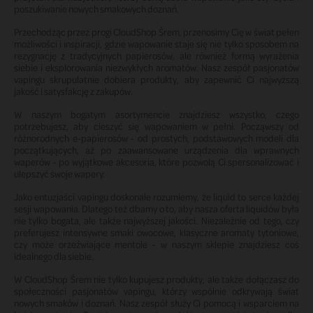
poszukiwanie nowych smakowych doznań.
Przechodząc przez progi CloudShop Śrem, przenosimy Cię w świat pełen
możliwości i inspiracji, gdzie wapowanie staje się nie tylko sposobem na
rezygnację z tradycyjnych papierosów, ale również formą wyrażenia
siebie i eksplorowania niezwykłych aromatów. Nasz zespół pasjonatów
vapingu skrupulatnie dobiera produkty, aby zapewnić Ci najwyższą
jakość i satysfakcję z zakupów.
W naszym bogatym asortymencie znajdziesz wszystko, czego
potrzebujesz, aby cieszyć się wapowaniem w pełni. Począwszy od
różnorodnych e-papierosów - od prostych, podstawowych modeli dla
początkujących, aż po zaawansowane urządzenia dla wprawnych
waperów - po wyjątkowe akcesoria, które pozwolą Ci spersonalizować i
ulepszyć swoje wapery.
Jako entuzjaści vapingu doskonale rozumiemy, że liquid to serce każdej
sesji wapowania. Dlatego też dbamy o to, aby nasza oferta liquidów była
nie tylko bogata, ale także najwyższej jakości. Niezależnie od tego, czy
preferujesz intensywne smaki owocowe, klasyczne aromaty tytoniowe,
czy może orzeźwiające mentole - w naszym sklepie znajdziesz coś
idealnego dla siebie.
W CloudShop Śrem nie tylko kupujesz produkty, ale także dołączasz do
społeczności pasjonatów vapingu, którzy wspólnie odkrywają świat
nowych smaków i doznań. Nasz zespół służy Ci pomocą i wsparciem na