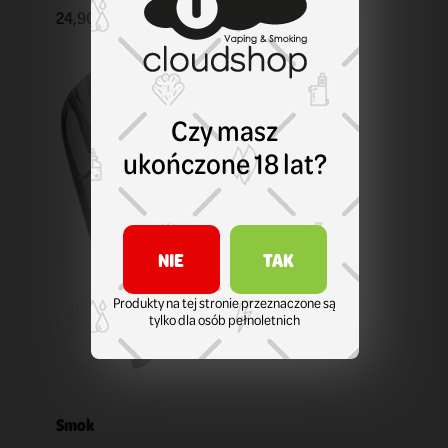
24,90 zł
KOSZYK
Czy masz
ukończone 18 lat?
NIE
TAK
Produkty na tej stronie przeznaczone są
tylko dla osób pełnoletnich
Smok