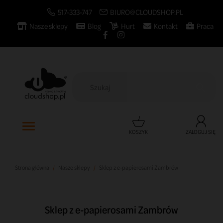
517-333-747
BIURO@CLOUDSHOP.PL
Nasze sklepy
Blog
Hurt
Kontakt
Praca

KOSZYK
ZALOGUJ SIĘ
Strona główna
Nasze sklepy
Sklep z e-papierosami Zambrów
Sklep z e-papierosami Zambrów