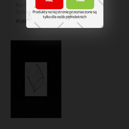
Kartridż Smok
Solus 0,9 ohm
Produkty na tej stronie przeznaczone są
tylko dla osób pełnoletnich
17,99 zł
KOSZYK