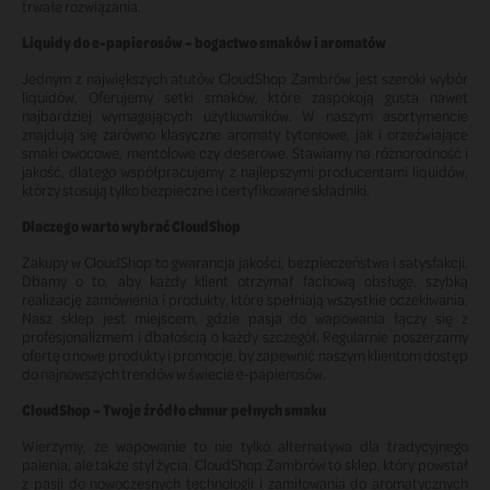
trwałe rozwiązania.
Liquidy do e-papierosów – bogactwo smaków i aromatów
Jednym z największych atutów CloudShop Zambrów jest szeroki wybór
liquidów. Oferujemy setki smaków, które zaspokoją gusta nawet
najbardziej wymagających użytkowników. W naszym asortymencie
znajdują się zarówno klasyczne aromaty tytoniowe, jak i orzeźwiające
smaki owocowe, mentolowe czy deserowe. Stawiamy na różnorodność i
jakość, dlatego współpracujemy z najlepszymi producentami liquidów,
którzy stosują tylko bezpieczne i certyfikowane składniki.
Dlaczego warto wybrać CloudShop
Zakupy w CloudShop to gwarancja jakości, bezpieczeństwa i satysfakcji.
Dbamy o to, aby każdy klient otrzymał fachową obsługę, szybką
realizację zamówienia i produkty, które spełniają wszystkie oczekiwania.
Nasz sklep jest miejscem, gdzie pasja do wapowania łączy się z
profesjonalizmem i dbałością o każdy szczegół. Regularnie poszerzamy
ofertę o nowe produkty i promocje, by zapewnić naszym klientom dostęp
do najnowszych trendów w świecie e-papierosów.
CloudShop – Twoje źródło chmur pełnych smaku
Wierzymy, że wapowanie to nie tylko alternatywa dla tradycyjnego
palenia, ale także styl życia. CloudShop Zambrów to sklep, który powstał
z pasji do nowoczesnych technologii i zamiłowania do aromatycznych