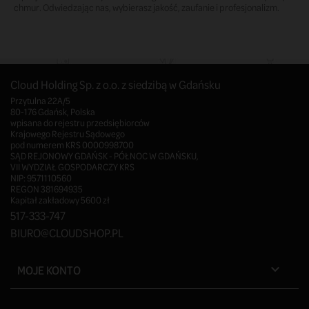
chmur. Odwiedzając nas, wybierasz jakość, zaufanie i profesjonalizm.
Cloud Holding Sp. z o.o. z siedzibą w Gdańsku
Przytulna 22A/5
80-176 Gdańsk, Polska
wpisana do rejestru przedsiębiorców
Krajowego Rejestru Sądowego
pod numerem KRS 0000998700
SĄD REJONOWY GDAŃSK - PÓŁNOC W GDAŃSKU,
VII WYDZIAŁ GOSPODARCZY KRS
NIP: 9571110560
REGON 381694935
Kapitał zakładowy 5600 zł
517-333-747
BIURO@CLOUDSHOP.PL
MOJE KONTO
