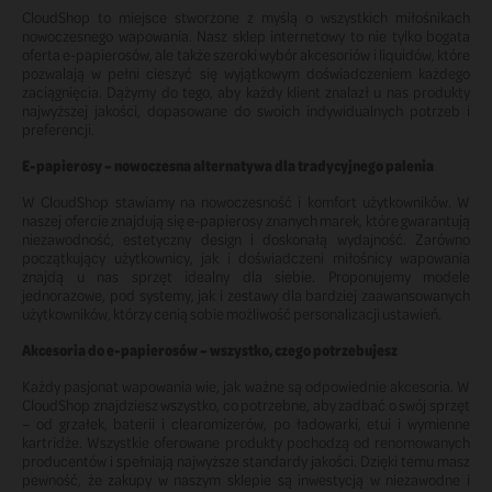
CloudShop to miejsce stworzone z myślą o wszystkich miłośnikach
nowoczesnego wapowania. Nasz sklep internetowy to nie tylko bogata
oferta e-papierosów, ale także szeroki wybór akcesoriów i liquidów, które
pozwalają w pełni cieszyć się wyjątkowym doświadczeniem każdego
zaciągnięcia. Dążymy do tego, aby każdy klient znalazł u nas produkty
najwyższej jakości, dopasowane do swoich indywidualnych potrzeb i
preferencji.
E-papierosy – nowoczesna alternatywa dla tradycyjnego palenia
W CloudShop stawiamy na nowoczesność i komfort użytkowników. W
naszej ofercie znajdują się e-papierosy znanych marek, które gwarantują
niezawodność, estetyczny design i doskonałą wydajność. Zarówno
początkujący użytkownicy, jak i doświadczeni miłośnicy wapowania
znajdą u nas sprzęt idealny dla siebie. Proponujemy modele
jednorazowe, pod systemy, jak i zestawy dla bardziej zaawansowanych
użytkowników, którzy cenią sobie możliwość personalizacji ustawień.
Akcesoria do e-papierosów – wszystko, czego potrzebujesz
Każdy pasjonat wapowania wie, jak ważne są odpowiednie akcesoria. W
CloudShop znajdziesz wszystko, co potrzebne, aby zadbać o swój sprzęt
– od grzałek, baterii i clearomizerów, po ładowarki, etui i wymienne
kartridże. Wszystkie oferowane produkty pochodzą od renomowanych
producentów i spełniają najwyższe standardy jakości. Dzięki temu masz
pewność, że zakupy w naszym sklepie są inwestycją w niezawodne i