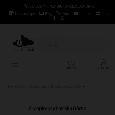
517-333-747
BIURO@CLOUDSHOP.PL
Nasze sklepy
Blog
Hurt
Kontakt
Praca

KOSZYK
ZALOGUJ SIĘ
Strona główna
Nasze sklepy
E-papierosy Łaziska Górne
E-papierosy Łaziska Górne