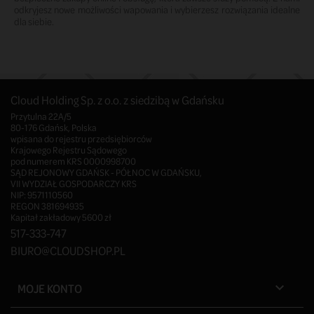
odkryjesz nowe możliwości wapowania i wybierzesz rozwiązania idealne
dla siebie.
Cloud Holding Sp. z o.o. z siedzibą w Gdańsku
Przytulna 22A/5
80-176 Gdańsk, Polska
wpisana do rejestru przedsiębiorców
Krajowego Rejestru Sądowego
pod numerem KRS 0000998700
SĄD REJONOWY GDAŃSK - PÓŁNOC W GDAŃSKU,
VII WYDZIAŁ GOSPODARCZY KRS
NIP: 9571110560
REGON 381694935
Kapitał zakładowy 5600 zł
517-333-747
BIURO@CLOUDSHOP.PL
MOJE KONTO
