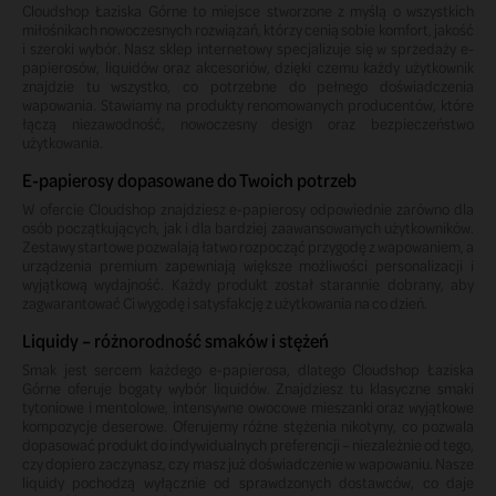
Cloudshop Łaziska Górne to miejsce stworzone z myślą o wszystkich
miłośnikach nowoczesnych rozwiązań, którzy cenią sobie komfort, jakość
i szeroki wybór. Nasz sklep internetowy specjalizuje się w sprzedaży e-
papierosów, liquidów oraz akcesoriów, dzięki czemu każdy użytkownik
znajdzie tu wszystko, co potrzebne do pełnego doświadczenia
wapowania. Stawiamy na produkty renomowanych producentów, które
łączą niezawodność, nowoczesny design oraz bezpieczeństwo
użytkowania.
E-papierosy dopasowane do Twoich potrzeb
W ofercie Cloudshop znajdziesz e-papierosy odpowiednie zarówno dla
osób początkujących, jak i dla bardziej zaawansowanych użytkowników.
Zestawy startowe pozwalają łatwo rozpocząć przygodę z wapowaniem, a
urządzenia premium zapewniają większe możliwości personalizacji i
wyjątkową wydajność. Każdy produkt został starannie dobrany, aby
zagwarantować Ci wygodę i satysfakcję z użytkowania na co dzień.
Liquidy – różnorodność smaków i stężeń
Smak jest sercem każdego e-papierosa, dlatego Cloudshop Łaziska
Górne oferuje bogaty wybór liquidów. Znajdziesz tu klasyczne smaki
tytoniowe i mentolowe, intensywne owocowe mieszanki oraz wyjątkowe
kompozycje deserowe. Oferujemy różne stężenia nikotyny, co pozwala
dopasować produkt do indywidualnych preferencji – niezależnie od tego,
czy dopiero zaczynasz, czy masz już doświadczenie w wapowaniu. Nasze
liquidy pochodzą wyłącznie od sprawdzonych dostawców, co daje