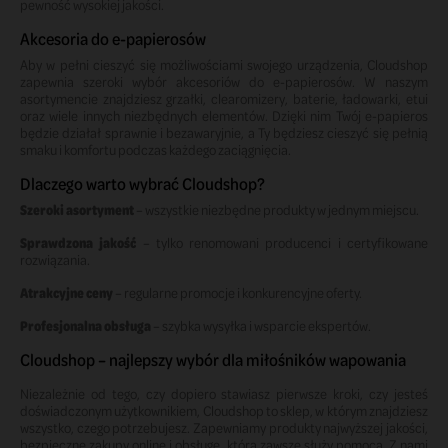
pewność wysokiej jakości.
Akcesoria do e-papierosów
Aby w pełni cieszyć się możliwościami swojego urządzenia, Cloudshop
zapewnia szeroki wybór akcesoriów do e-papierosów. W naszym
asortymencie znajdziesz grzałki, clearomizery, baterie, ładowarki, etui
oraz wiele innych niezbędnych elementów. Dzięki nim Twój e-papieros
będzie działał sprawnie i bezawaryjnie, a Ty będziesz cieszyć się pełnią
smaku i komfortu podczas każdego zaciągnięcia.
Dlaczego warto wybrać Cloudshop?
Szeroki asortyment
– wszystkie niezbędne produkty w jednym miejscu.
Sprawdzona jakość
– tylko renomowani producenci i certyfikowane
rozwiązania.
Atrakcyjne ceny
– regularne promocje i konkurencyjne oferty.
Profesjonalna obsługa
– szybka wysyłka i wsparcie ekspertów.
Cloudshop – najlepszy wybór dla miłośników wapowania
Niezależnie od tego, czy dopiero stawiasz pierwsze kroki, czy jesteś
doświadczonym użytkownikiem, Cloudshop to sklep, w którym znajdziesz
wszystko, czego potrzebujesz. Zapewniamy produkty najwyższej jakości,
bezpieczne zakupy online i obsługę, która zawsze służy pomocą. Z nami