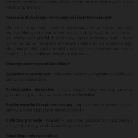
różnych stężeniach nikotyny, dzięki czemu możesz dostosować je do
własnych preferencji.
Akcesoria dla każdego – funkcjonalność i estetyka w jednym
Dbanie o urządzenie i komfort użytkowania to podstawa udanego
vapingu. Dlatego w naszym sklepie znajdziesz bogaty wybór akcesoriów –
od wymiennych grzałek i zbiorników, przez ładowarki, etui i szkła
ochronne, aż po narzędzia serwisowe i elementy do samodzielnego
skręcania grzałek. Każdy produkt został wyselekcjonowany pod kątem
trwałości, funkcjonalności i wygody użytkowania.
Dlaczego warto wybrać CloudShop?
Sprawdzony asortyment
– oferujemy wyłącznie oryginalne produkty od
znanych producentów.
Profesjonalne doradztwo
– nasz zespół służy pomocą zarówno
początkującym, jak i zaawansowanym użytkownikom.
Szybka wysyłka i bezpieczne zakupy
– zapewniamy sprawną realizację
zamówień oraz bezpieczne metody płatności.
Cykliczne promocje i nowości
– regularnie poszerzamy naszą ofertę i
oferujemy atrakcyjne rabaty dla stałych klientów.
CloudShop – więcej niż sklep