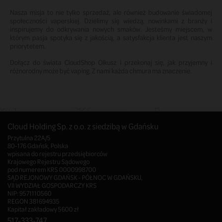
Nasza misja to nie tylko sprzedaż, ale również budowanie świadomej
społeczności vaperskiej. Dzielimy się wiedzą, nowinkami z branży i
inspirujemy do odkrywania nowych smaków. Jesteśmy miejscem, w
którym pasja spotyka się z jakością, a satysfakcja klienta jest naszym
priorytetem.
Dołącz do świata CloudShop Olkusz i przekonaj się, jak przyjemny i
różnorodny może być vaping. Z nami każda chmura ma znaczenie.
Cloud Holding Sp. z o.o. z siedzibą w Gdańsku
Przytulna 22A/5
80-176 Gdańsk, Polska
wpisana do rejestru przedsiębiorców
Krajowego Rejestru Sądowego
pod numerem KRS 0000998700
SĄD REJONOWY GDAŃSK - PÓŁNOC W GDAŃSKU,
VII WYDZIAŁ GOSPODARCZY KRS
NIP: 9571110560
REGON 381694935
Kapitał zakładowy 5600 zł
517-333-747