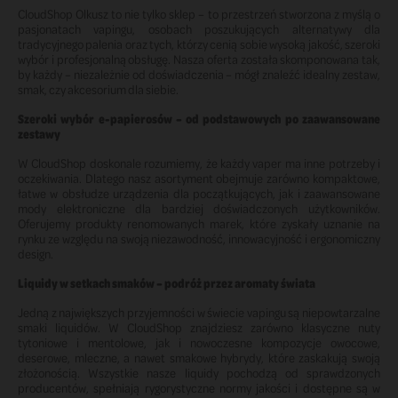
CloudShop Olkusz to nie tylko sklep – to przestrzeń stworzona z myślą o
pasjonatach vapingu, osobach poszukujących alternatywy dla
tradycyjnego palenia oraz tych, którzy cenią sobie wysoką jakość, szeroki
wybór i profesjonalną obsługę. Nasza oferta została skomponowana tak,
by każdy – niezależnie od doświadczenia – mógł znaleźć idealny zestaw,
smak, czy akcesorium dla siebie.
Szeroki wybór e-papierosów – od podstawowych po zaawansowane
zestawy
W CloudShop doskonale rozumiemy, że każdy vaper ma inne potrzeby i
oczekiwania. Dlatego nasz asortyment obejmuje zarówno kompaktowe,
łatwe w obsłudze urządzenia dla początkujących, jak i zaawansowane
mody elektroniczne dla bardziej doświadczonych użytkowników.
Oferujemy produkty renomowanych marek, które zyskały uznanie na
rynku ze względu na swoją niezawodność, innowacyjność i ergonomiczny
design.
Liquidy w setkach smaków – podróż przez aromaty świata
Jedną z największych przyjemności w świecie vapingu są niepowtarzalne
smaki liquidów. W CloudShop znajdziesz zarówno klasyczne nuty
tytoniowe i mentolowe, jak i nowoczesne kompozycje owocowe,
deserowe, mleczne, a nawet smakowe hybrydy, które zaskakują swoją
złożonością. Wszystkie nasze liquidy pochodzą od sprawdzonych
producentów, spełniają rygorystyczne normy jakości i dostępne są w