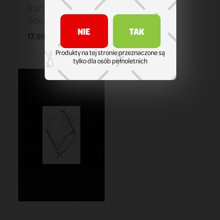
Kartridż Smok
Solus 0,9 ohm
NIE
TAK
17,99 zł
KOSZYK
Produkty na tej stronie przeznaczone są
tylko dla osób pełnoletnich