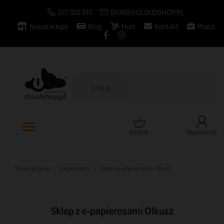
517-333-747
BIURO@CLOUDSHOP.PL
Nasze sklepy
Blog
Hurt
Kontakt
Praca

KOSZYK
ZALOGUJ SIĘ
Strona główna
Nasze sklepy
Sklep z e-papierosami Olkusz
Sklep z e-papierosami Olkusz