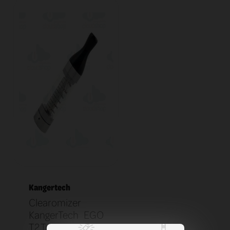
Kangertech
Clearomizer
KangerTech EGO
T2 Transparent