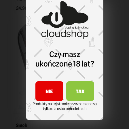
24,90 zł
KOSZYK
Czy masz
ukończone 18 lat?
NIE
TAK
Produkty na tej stronie przeznaczone są
tylko dla osób pełnoletnich
Smok