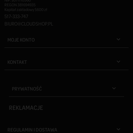
NIP: 9571110560
REGON 381694935
Kapitał zakładowy 5600 zł
517-333-747
BIURO@CLOUDSHOP.PL
MOJE KONTO

KONTAKT

PRYWATNOŚĆ

REKLAMACJE
REGULAMIN I DOSTAWA
