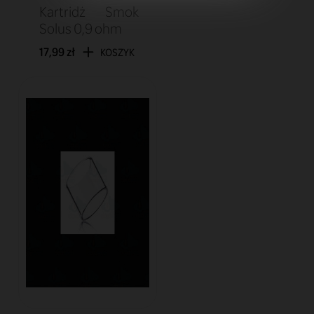
Kartridż Smok
Solus 0,9 ohm
17,99 zł
KOSZYK