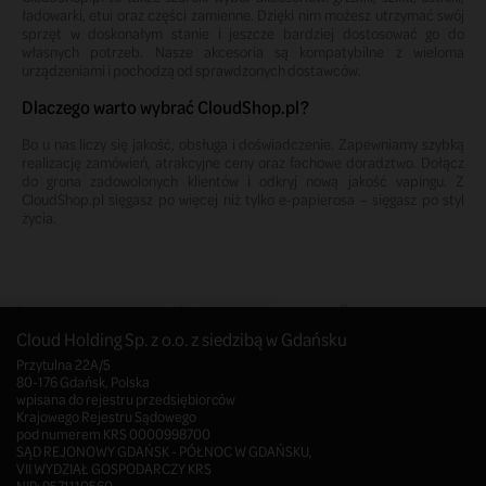
ładowarki, etui oraz części zamienne. Dzięki nim możesz utrzymać swój
sprzęt w doskonałym stanie i jeszcze bardziej dostosować go do
własnych potrzeb. Nasze akcesoria są kompatybilne z wieloma
urządzeniami i pochodzą od sprawdzonych dostawców.
Dlaczego warto wybrać CloudShop.pl?
Bo u nas liczy się jakość, obsługa i doświadczenie. Zapewniamy szybką
realizację zamówień, atrakcyjne ceny oraz fachowe doradztwo. Dołącz
do grona zadowolonych klientów i odkryj nową jakość vapingu. Z
CloudShop.pl sięgasz po więcej niż tylko e-papierosa – sięgasz po styl
życia.
Cloud Holding Sp. z o.o. z siedzibą w Gdańsku
Przytulna 22A/5
80-176 Gdańsk, Polska
wpisana do rejestru przedsiębiorców
Krajowego Rejestru Sądowego
pod numerem KRS 0000998700
SĄD REJONOWY GDAŃSK - PÓŁNOC W GDAŃSKU,
VII WYDZIAŁ GOSPODARCZY KRS