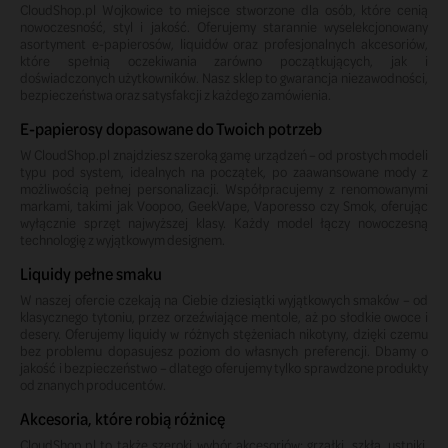
CloudShop.pl Wojkowice to miejsce stworzone dla osób, które cenią
nowoczesność, styl i jakość. Oferujemy starannie wyselekcjonowany
asortyment e-papierosów, liquidów oraz profesjonalnych akcesoriów,
które spełnią oczekiwania zarówno początkujących, jak i
doświadczonych użytkowników. Nasz sklep to gwarancja niezawodności,
bezpieczeństwa oraz satysfakcji z każdego zamówienia.
E-papierosy dopasowane do Twoich potrzeb
W CloudShop.pl znajdziesz szeroką gamę urządzeń – od prostych modeli
typu pod system, idealnych na początek, po zaawansowane mody z
możliwością pełnej personalizacji. Współpracujemy z renomowanymi
markami, takimi jak Voopoo, GeekVape, Vaporesso czy Smok, oferując
wyłącznie sprzęt najwyższej klasy. Każdy model łączy nowoczesną
technologię z wyjątkowym designem.
Liquidy pełne smaku
W naszej ofercie czekają na Ciebie dziesiątki wyjątkowych smaków – od
klasycznego tytoniu, przez orzeźwiające mentole, aż po słodkie owoce i
desery. Oferujemy liquidy w różnych stężeniach nikotyny, dzięki czemu
bez problemu dopasujesz poziom do własnych preferencji. Dbamy o
jakość i bezpieczeństwo – dlatego oferujemy tylko sprawdzone produkty
od znanych producentów.
Akcesoria, które robią różnicę
CloudShop.pl to także szeroki wybór akcesoriów: grzałki, szkła, ustniki,