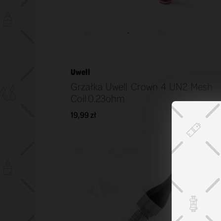
Uwell
Grzałka Uwell Crown 4 UN2 Mesh
Coil 0.23ohm
19,99 zł
KOSZYK