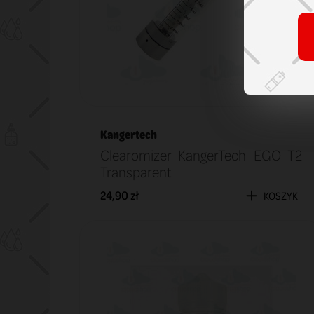
Kangertech
Clearomizer KangerTech EGO T2
Transparent
24,90 zł
KOSZYK