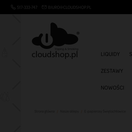
517-333-747
BIURO@CLOUDSHOP.PL
LIQUIDY
ZESTAWY
NOWOŚCI
Strona główna
Nasze sklepy
E-papierosy Świętochłowice