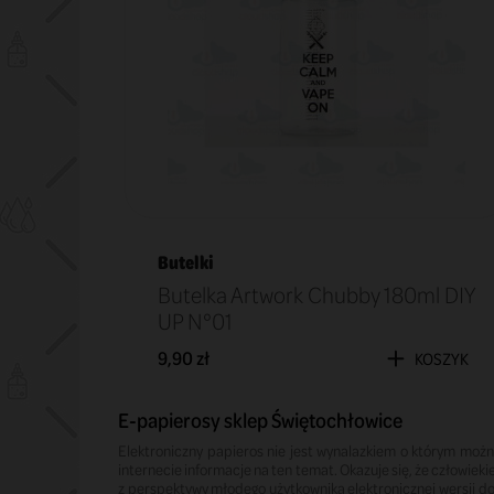
Butelki
Butelka Artwork Chubby 180ml DIY
UP N°01
9,90 zł
KOSZYK
E-papierosy sklep Świętochłowice
Elektroniczny papieros nie jest wynalazkiem o którym można
internecie informacje na ten temat. Okazuje się, że człowiek
z perspektywy młodego użytkownika elektronicznej wersji dob