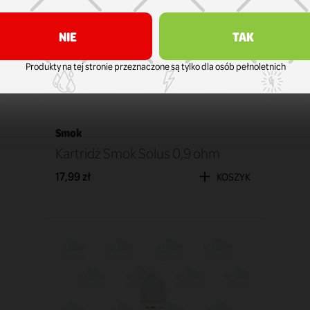
NIE
TAK
Produkty na tej stronie przeznaczone są tylko dla osób pełnoletnich
Smok
Kartridż Smok Solus 0,9 ohm
17,99 zł
KOSZYK