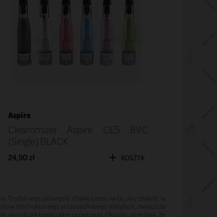
Aspire
Clearomizer Aspire CE5 BVC
(Single) BLACK
24,90 zł
KOSZYK
na. Trzeba więc poświęcić chwilę czasu na to, aby znaleźć w
ło to w 1963 roku a więc w czasach dosyć odległych, zwłaszcza
 na to liczył konstruktor urządzenia. Okazało się jednak, że