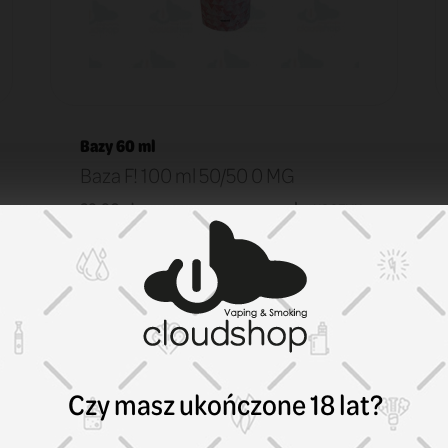
Bazy 60 ml
Baza F! 100 ml 50/50 0 MG
29,90 zł
KOSZYK
Czy masz ukończone 18 lat?