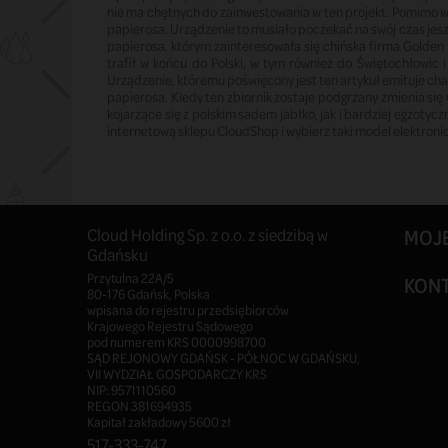
nie ma chętnych do zainwestowania w ten projekt. Pomimo w
papierosa. Urządzenie to musiało poczekać na swój czas je
papierosa, którym zainteresowała się chińska firma Golden 
trafił w końcu do Polski, w tym również do Świętochłowic 
Urządzenie, któremu poświęcony jest ten artykuł emituje cha
papierosa. Kiedy ten zbiornik zostaje podgrzany zmienia się
kojarzące się z polskim sadem jabłko, jak i bardziej egzoty
internetową sklepu CloudShop i wybierz taki model elektron
Cloud Holding Sp. z o.o. z siedzibą w
MOJ
Gdańsku
Przytulna 22A/5
KON
80-176 Gdańsk, Polska
wpisana do rejestru przedsiębiorców
Krajowego Rejestru Sądowego
pod numerem KRS 0000998700
SĄD REJONOWY GDAŃSK - PÓŁNOC W GDAŃSKU,
VII WYDZIAŁ GOSPODARCZY KRS
NIP: 9571110560
REGON 381694935
Kapitał zakładowy 5600 zł
517-333-747