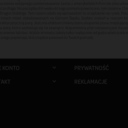
yrażenia wstępnego zainteresowania żadna z amerykańskich firm nie zdecydowa
szcze długo. Na początku XXI wieku do tego pomysłu powrócono, tym razem w Chi
Dragon Holdings. Tym razem udało się wprowadzić to urządzenie na rynek. Pocz
i innych miast zlokalizowanych na Górnym Śląsku. Szybko znalazł w naszym kr
rakterystyczną parę. Jest ona efektem zmiany stanu skupienia płynu znajdujące
 w parę, która wydostaje się na zewnątrz. Wspomniany płyn nazywany jest liqui
czny ananas lub kiwi. Wybór aromatu zależy tylko i wyłącznie od gustu właścicie
icznego papierosa, który będzie pasował do Twoich potrzeb.
E KONTO
PRYWATNOŚĆ

TAKT
REKLAMACJE
