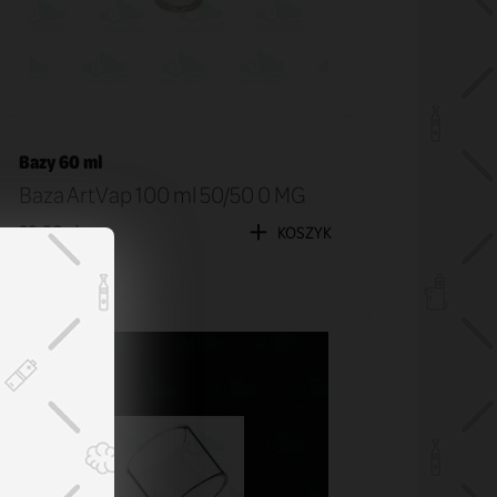
Bazy 60 ml
Baza ArtVap 100 ml 50/50 0 MG
29,90 zł
KOSZYK