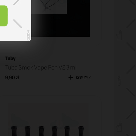
Tuby
Tuba Smok Vape Pen V2 3 ml
9,90 zł
KOSZYK