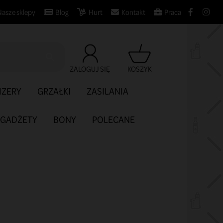
Nasze sklepy
Blog
Hurt
Kontakt
Praca

ZALOGUJ SIĘ
KOSZYK
IZERY
GRZAŁKI
ZASILANIA
GADŻETY
BONY
POLECANE