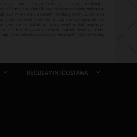
ła się na podjęcie ryzyka rozpoczęcia masowej produkcji e-
nach. Farmaceuta Hon Lik opracował projekt elektronicznego
ątkowo tylko chiński, z czasem również globalny. E-papieros
aju grono wiernych fanów, które stopniowo powiększało się.
go się w zbiorniku zlokalizowanym we wnętrzu elektronicznego
dem i jest dostępny w wielu różnych smakach. Jest to zarówno
la e-papierosa. Mieszkasz w Świętochłowicach? Odwiedź stronę
REGULAMIN I DOSTAWA

