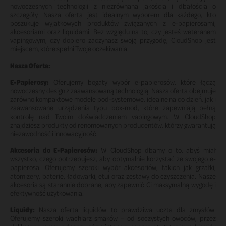
nowoczesnych technologii z niezrównaną jakością i dbałością o
szczegóły. Nasza oferta jest idealnym wyborem dla każdego, kto
poszukuje wyjątkowych produktów związanych z e-papierosami,
akcesoriami oraz liquidami. Bez względu na to, czy jesteś weteranem
vapingowym, czy dopiero zaczynasz swoją przygodę, CloudShop jest
miejscem, które spełni Twoje oczekiwania.
Nasza Oferta:
E-Papierosy:
Oferujemy bogaty wybór e-papierosów, które łączą
nowoczesny design z zaawansowaną technologią. Nasza oferta obejmuje
zarówno kompaktowe modele pod-systemowe, idealne na co dzień, jak i
zaawansowane urządzenia typu box-mod, które zapewniają pełną
kontrolę nad Twoim doświadczeniem vapingowym. W CloudShop
znajdziesz produkty od renomowanych producentów, którzy gwarantują
niezawodność i innowacyjność.
Akcesoria do E-Papierosów:
W CloudShop dbamy o to, abyś miał
wszystko, czego potrzebujesz, aby optymalnie korzystać ze swojego e-
papierosa. Oferujemy szeroki wybór akcesoriów, takich jak grzałki,
atomizery, baterie, ładowarki, etui oraz zestawy do czyszczenia. Nasze
akcesoria są starannie dobrane, aby zapewnić Ci maksymalną wygodę i
efektywność użytkowania.
Liquidy:
Nasza oferta liquidów to prawdziwa uczta dla zmysłów.
Oferujemy szeroki wachlarz smaków – od soczystych owoców, przez