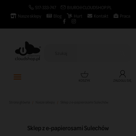
517-333-747
BIURO@CLOUDSHOP.PL
Nasze sklepy
Blog
Hurt
Kontakt
Praca

KOSZYK
ZALOGUJ SIĘ
Strona główna
Nasze sklepy
Sklep z e-papierosami Sulechów
Sklep z e-papierosami Sulechów