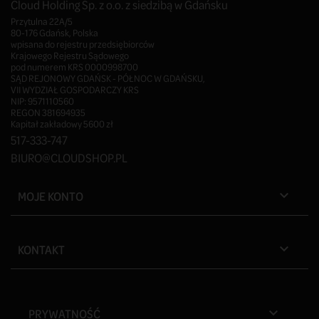
Cloud Holding Sp. z o.o. z siedzibą w Gdańsku
Przytulna 22A/5
80-176 Gdańsk, Polska
wpisana do rejestru przedsiębiorców
Krajowego Rejestru Sądowego
pod numerem KRS 0000998700
SĄD REJONOWY GDAŃSK - PÓŁNOC W GDAŃSKU,
VII WYDZIAŁ GOSPODARCZY KRS
NIP: 9571110560
REGON 381694935
Kapitał zakładowy 5600 zł
517-333-747
BIURO@CLOUDSHOP.PL
MOJE KONTO

KONTAKT

PRYWATNOŚĆ
