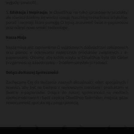
wygodę i pewność.
5.
Edukacja i Inspiracja:
W CloudShop nie tylko sprzedajemy produkty,
ale również dzielimy się wiedzą i pasją. Nasz blog to skarbnica artykułów,
porad i recenzji, które pomogą Ci lepiej zrozumieć świat e-papierosów
oraz odkryć nowe smaki i technologie.
Nasza Misja
Naszą misją jest zapewnienie Ci wyjątkowych doświadczeń zakupowych
oraz pomoc w odkrywaniu najlepszych produktów związanych z e-
papierosami. Chcemy, aby każda wizyta w CloudShop była dla Ciebie
przyjemnością, a każdy zakup – źródłem satysfakcji i radości.
Dołącz do Naszej Społeczności
Zachęcamy Cię do śledzenia naszych aktualności, ofert specjalnych i
nowości, aby być na bieżąco z najnowszymi trendami i produktami w
świecie e-papierosów. Dołącz do naszej społeczności na mediach
społecznościowych i bądź częścią CloudShop Sulechów– miejsca, gdzie
nowoczesność spotyka się z pasją i jakością.