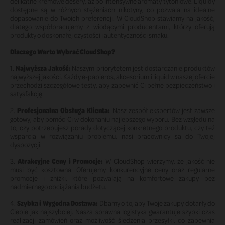
delikatne kremowe desery, aż po intensywne aromaty tytoniowe. Liquidy
dostępne są w różnych stężeniach nikotyny, co pozwala na idealne
dopasowanie do Twoich preferencji. W CloudShop stawiamy na jakość,
dlatego współpracujemy z wiodącymi producentami, którzy oferują
produkty o doskonałej czystości i autentyczności smaku.
Dlaczego Warto Wybrać CloudShop?
1.
Najwyższa Jakość:
Naszym priorytetem jest dostarczanie produktów
najwyższej jakości. Każdy e-papieros, akcesorium i liquid w naszej ofercie
przechodzi szczegółowe testy, aby zapewnić Ci pełne bezpieczeństwo i
satysfakcję.
2.
Profesjonalna Obsługa Klienta:
Nasz zespół ekspertów jest zawsze
gotowy, aby pomóc Ci w dokonaniu najlepszego wyboru. Bez względu na
to, czy potrzebujesz porady dotyczącej konkretnego produktu, czy też
wsparcia w rozwiązaniu problemu, nasi pracownicy są do Twojej
dyspozycji.
3.
Atrakcyjne Ceny i Promocje:
W CloudShop wierzymy, że jakość nie
musi być kosztowna. Oferujemy konkurencyjne ceny oraz regularne
promocje i zniżki, które pozwalają na komfortowe zakupy bez
nadmiernego obciążania budżetu.
4.
Szybka i Wygodna Dostawa:
Dbamy o to, aby Twoje zakupy dotarły do
Ciebie jak najszybciej. Nasza sprawna logistyka gwarantuje szybki czas
realizacji zamówień oraz możliwość śledzenia przesyłki, co zapewnia