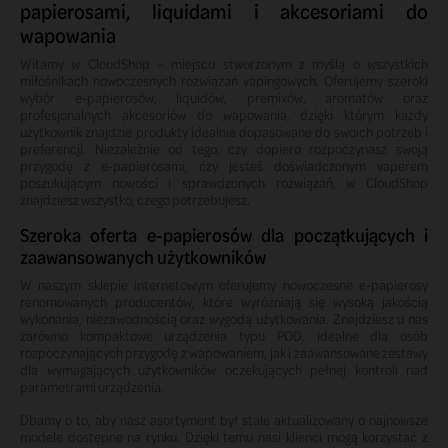
papierosami, liquidami i akcesoriami do
wapowania
Witamy w CloudShop – miejscu stworzonym z myślą o wszystkich
miłośnikach nowoczesnych rozwiązań vapingowych. Oferujemy szeroki
wybór e-papierosów, liquidów, premixów, aromatów oraz
profesjonalnych akcesoriów do wapowania, dzięki którym każdy
użytkownik znajdzie produkty idealnie dopasowane do swoich potrzeb i
preferencji. Niezależnie od tego, czy dopiero rozpoczynasz swoją
przygodę z e-papierosami, czy jesteś doświadczonym vaperem
poszukującym nowości i sprawdzonych rozwiązań, w CloudShop
znajdziesz wszystko, czego potrzebujesz.
Szeroka oferta e-papierosów dla początkujących i
zaawansowanych użytkowników
W naszym sklepie internetowym oferujemy nowoczesne e-papierosy
renomowanych producentów, które wyróżniają się wysoką jakością
wykonania, niezawodnością oraz wygodą użytkowania. Znajdziesz u nas
zarówno kompaktowe urządzenia typu POD, idealne dla osób
rozpoczynających przygodę z wapowaniem, jak i zaawansowane zestawy
dla wymagających użytkowników oczekujących pełnej kontroli nad
parametrami urządzenia.
Dbamy o to, aby nasz asortyment był stale aktualizowany o najnowsze
modele dostępne na rynku. Dzięki temu nasi klienci mogą korzystać z