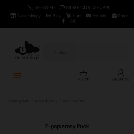
517-333-747
BIURO@CLOUDSHOP.PL
Nasze sklepy
Blog
Hurt
Kontakt
Praca

KOSZYK
ZALOGUJ SIĘ
Strona główna
Nasze sklepy
E-papierosy Puck
E-papierosy Puck