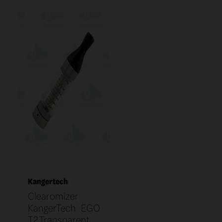
Kangertech
Clearomizer
KangerTech EGO
T2 Transparent