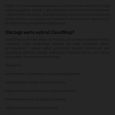
Dzięki starannie wyselekcjonowanemu asortymentowi nasi klienci mogą
szybko i wygodnie znaleźć części zamienne oraz akcesoria kompatybilne
z posiadanym sprzętem. Współpracujemy wyłącznie ze sprawdzonymi
producentami, co pozwala nam zapewnić wysoką jakość oferowanych
produktów i bezpieczeństwo użytkowania.
Dlaczego warto wybrać CloudShop?
CloudShop to nie tylko sklep internetowy, ale przede wszystkim miejsce
stworzone przez pasjonatów vapingu dla osób ceniących jakość,
profesjonalizm i szeroki wybór produktów. Naszym priorytetem jest
satysfakcja klientów, dlatego dokładamy wszelkich starań, aby zakupy
były szybkie, bezpieczne i komfortowe.
Oferujemy:
szeroki wybór e-papierosów i urządzeń vapingowych,
wysokiej jakości liquidy, aromaty i premixy,
bogatą ofertę akcesoriów oraz części zamiennych,
konkurencyjne ceny i atrakcyjne promocje,
regularnie aktualizowany asortyment,