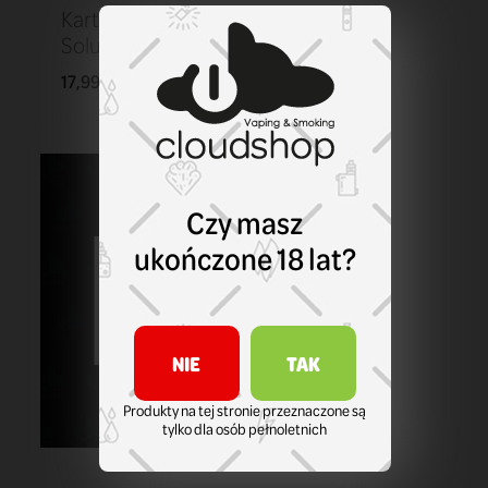
Kartridż Smok
Solus 0,9 ohm
17,99 zł
KOSZYK
Czy masz
ukończone 18 lat?
NIE
TAK
Produkty na tej stronie przeznaczone są
tylko dla osób pełnoletnich