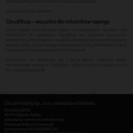
profesjonalne wsparcie i pomoc w wyborze produktów,
szybką realizację zamówień.
CloudShop – wszystko dla miłośników vapingu
Jeżeli szukasz sprawdzonego sklepu z e-papierosami, liquidami oraz
akcesoriami do wapowania, CloudShop jest miejscem stworzonym
właśnie dla Ciebie. Stawiamy na jakość, różnorodność oraz profesjonalną
obsługę, dzięki czemu każdego dnia pomagamy naszym klientom znaleźć
najlepsze produkty dopasowane do ich potrzeb.
Zapraszamy do zapoznania się z naszą ofertą i odkrycia świata
nowoczesnego vapingu w CloudShop – sklepie, w którym pasja spotyka
się z najwyższą jakością.
Cloud Holding Sp. z o.o. z siedzibą w Gdańsku
Przytulna 22A/5
80-176 Gdańsk, Polska
wpisana do rejestru przedsiębiorców
Krajowego Rejestru Sądowego
pod numerem KRS 0000998700