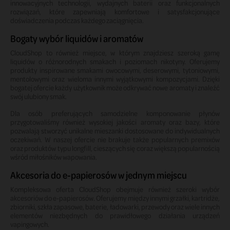
innowacyjnych technologii, wydajnych baterii oraz funkcjonalnych
rozwiązań, które zapewniają komfortowe i satysfakcjonujące
doświadczenia podczas każdego zaciągnięcia.
Bogaty wybór liquidów i aromatów
CloudShop to również miejsce, w którym znajdziesz szeroką gamę
liquidów o różnorodnych smakach i poziomach nikotyny. Oferujemy
produkty inspirowane smakami owocowymi, deserowymi, tytoniowymi,
mentolowymi oraz wieloma innymi wyjątkowymi kompozycjami. Dzięki
bogatej ofercie każdy użytkownik może odkrywać nowe aromaty i znaleźć
swój ulubiony smak.
Dla osób preferujących samodzielne komponowanie płynów
przygotowaliśmy również wysokiej jakości aromaty oraz bazy, które
pozwalają stworzyć unikalne mieszanki dostosowane do indywidualnych
oczekiwań. W naszej ofercie nie brakuje także popularnych premixów
oraz produktów typu longfill, cieszących się coraz większą popularnością
wśród miłośników wapowania.
Akcesoria do e-papierosów w jednym miejscu
Kompleksowa oferta CloudShop obejmuje również szeroki wybór
akcesoriów do e-papierosów. Oferujemy między innymi grzałki, kartridże,
zbiorniki, szkła zapasowe, baterie, ładowarki, przewody oraz wiele innych
elementów niezbędnych do prawidłowego działania urządzeń
vapingowych.