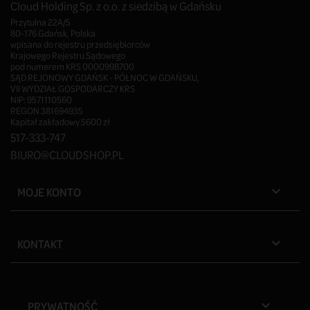
Cloud Holding Sp. z o.o. z siedzibą w Gdańsku
Przytulna 22A/5
80-176 Gdańsk, Polska
wpisana do rejestru przedsiębiorców
Krajowego Rejestru Sądowego
pod numerem KRS 0000998700
SĄD REJONOWY GDAŃSK - PÓŁNOC W GDAŃSKU,
VII WYDZIAŁ GOSPODARCZY KRS
NIP: 9571110560
REGON 381694935
Kapitał zakładowy 5600 zł
517-333-747
BIURO@CLOUDSHOP.PL
MOJE KONTO

KONTAKT

PRYWATNOŚĆ
