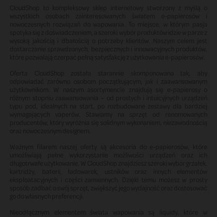
CloudShop to kompleksowy sklep internetowy stworzony z myślą o
wszystkich osobach zainteresowanych światem e-papierosów i
nowoczesnych rozwiązań do wapowania. To miejsce, w którym pasja
spotyka się z doświadczeniem, a szeroki wybór produktów idzie w parze z
wysoką jakością i dbałością o potrzeby klientów. Naszym celem jest
dostarczanie sprawdzonych, bezpiecznych i innowacyjnych produktów,
które pozwalają czerpać pełną satysfakcję z użytkowania e-papierosów.
Oferta CloudShop została starannie skomponowana tak, aby
odpowiadać zarówno osobom początkującym, jak i zaawansowanym
użytkownikom. W naszym asortymencie znajdują się e-papierosy o
różnym stopniu zaawansowania – od prostych i intuicyjnych urządzeń
typu pod, idealnych na start, po rozbudowane zestawy dla bardziej
wymagających vaperów. Stawiamy na sprzęt od renomowanych
producentów, który wyróżnia się solidnym wykonaniem, niezawodnością
oraz nowoczesnym designem.
Ważnym filarem naszej oferty są akcesoria do e-papierosów, które
umożliwiają pełne wykorzystanie możliwości urządzeń oraz ich
długotrwałe użytkowanie. W CloudShop znajdziesz szeroki wybór grzałek,
kartridży, baterii, ładowarek, ustników oraz innych elementów
eksploatacyjnych i części zamiennych. Dzięki temu możesz w prosty
sposób zadbać o swój sprzęt, zwiększyć jego wydajność oraz dostosować
go do własnych preferencji.
Nieodłącznym elementem świata wapowania są liquidy, które w