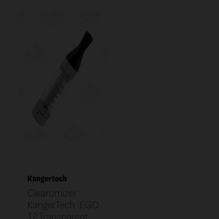
Kangertech
Clearomizer
KangerTech EGO
T2 Transparent