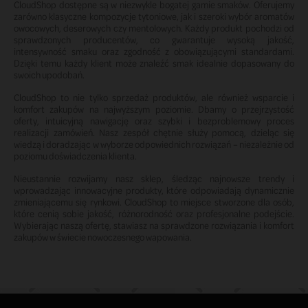
CloudShop dostępne są w niezwykle bogatej gamie smaków. Oferujemy
zarówno klasyczne kompozycje tytoniowe, jak i szeroki wybór aromatów
owocowych, deserowych czy mentolowych. Każdy produkt pochodzi od
sprawdzonych producentów, co gwarantuje wysoką jakość,
intensywność smaku oraz zgodność z obowiązującymi standardami.
Dzięki temu każdy klient może znaleźć smak idealnie dopasowany do
swoich upodobań.
CloudShop to nie tylko sprzedaż produktów, ale również wsparcie i
komfort zakupów na najwyższym poziomie. Dbamy o przejrzystość
oferty, intuicyjną nawigację oraz szybki i bezproblemowy proces
realizacji zamówień. Nasz zespół chętnie służy pomocą, dzieląc się
wiedzą i doradzając w wyborze odpowiednich rozwiązań – niezależnie od
poziomu doświadczenia klienta.
Nieustannie rozwijamy nasz sklep, śledząc najnowsze trendy i
wprowadzając innowacyjne produkty, które odpowiadają dynamicznie
zmieniającemu się rynkowi. CloudShop to miejsce stworzone dla osób,
które cenią sobie jakość, różnorodność oraz profesjonalne podejście.
Wybierając naszą ofertę, stawiasz na sprawdzone rozwiązania i komfort
zakupów w świecie nowoczesnego wapowania.