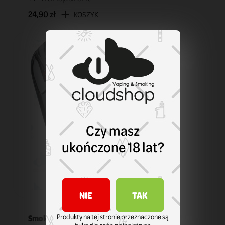
24,90 zł
KOSZYK
Czy masz
ukończone 18 lat?
NIE
TAK
Produkty na tej stronie przeznaczone są
Smok