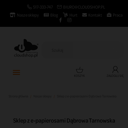
517-333-747
BIURO@CLOUDSHOP.PL
Nasze sklepy
Blog
Hurt
Kontakt
Praca

KOSZYK
ZALOGUJ SIĘ
Strona główna
Nasze sklepy
Sklep z e-papierosami Dąbrowa Tarnowska
Sklep z e-papierosami Dąbrowa Tarnowska