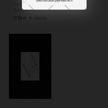
tylko dla osób pełnoletnich
Kartridż Smok
Solus 0,9 ohm
17,99 zł
KOSZYK