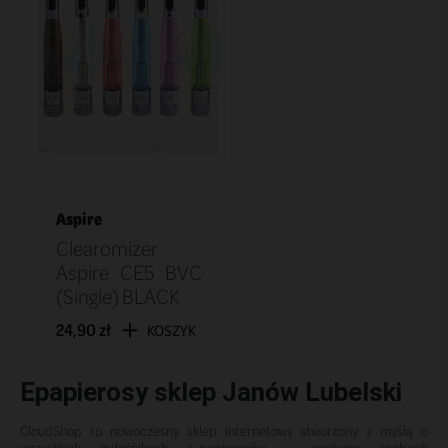
Aspire
Clearomizer
Aspire CE5 BVC
(Single) BLACK
24,90 zł
KOSZYK
Epapierosy sklep Janów Lubelski
CloudShop to nowoczesny sklep internetowy stworzony z myślą o
wszystkich miłośnikach e-papierosów – zarówno osobach