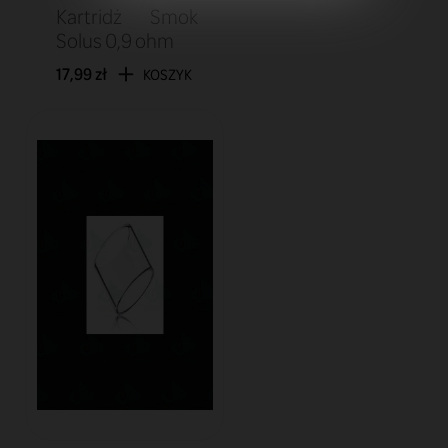
Kartridż Smok
Solus 0,9 ohm
17,99 zł
KOSZYK