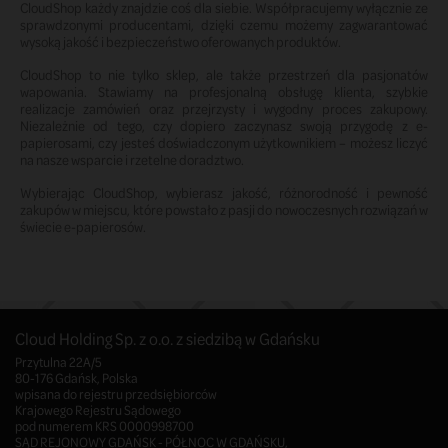
CloudShop każdy znajdzie coś dla siebie. Współpracujemy wyłącznie ze
sprawdzonymi producentami, dzięki czemu możemy zagwarantować
wysoką jakość i bezpieczeństwo oferowanych produktów.
CloudShop to nie tylko sklep, ale także przestrzeń dla pasjonatów
wapowania. Stawiamy na profesjonalną obsługę klienta, szybkie
realizacje zamówień oraz przejrzysty i wygodny proces zakupowy.
Niezależnie od tego, czy dopiero zaczynasz swoją przygodę z e-
papierosami, czy jesteś doświadczonym użytkownikiem – możesz liczyć
na nasze wsparcie i rzetelne doradztwo.
Wybierając CloudShop, wybierasz jakość, różnorodność i pewność
zakupów w miejscu, które powstało z pasji do nowoczesnych rozwiązań w
świecie e-papierosów.
Cloud Holding Sp. z o.o. z siedzibą w Gdańsku
Przytulna 22A/5
80-176 Gdańsk, Polska
wpisana do rejestru przedsiębiorców
Krajowego Rejestru Sądowego
pod numerem KRS 0000998700
SĄD REJONOWY GDAŃSK - PÓŁNOC W GDAŃSKU,