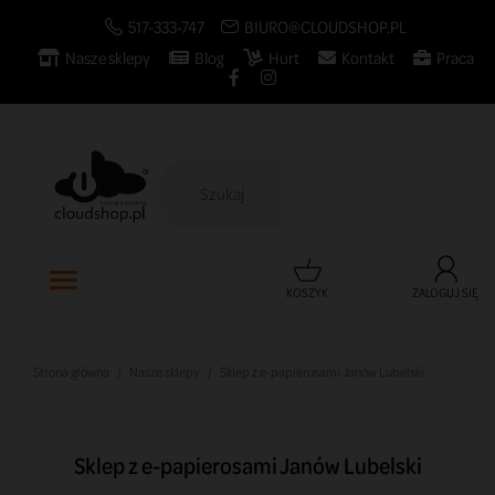
517-333-747
BIURO@CLOUDSHOP.PL
Nasze sklepy
Blog
Hurt
Kontakt
Praca

KOSZYK
ZALOGUJ SIĘ
Strona główna
Nasze sklepy
Sklep z e-papierosami Janów Lubelski
Sklep z e-papierosami Janów Lubelski