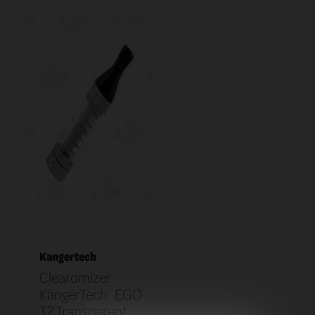
Kangertech
Clearomizer
KangerTech EGO
T2 Transparent