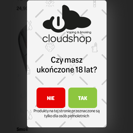
24,90 zł
KOSZYK
Czy masz
ukończone 18 lat?
NIE
TAK
Produkty na tej stronie przeznaczone są
tylko dla osób pełnoletnich
Smok