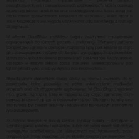
początkujących, jak i zaawansowanych użytkownikach, którzy oczekują
najwyższej jakości produktów oraz szerokiego wyboru. Naszą misją jest
dostarczanie sprawdzonych rozwiązań do wapowania, które łączą w
sobie bezpieczeństwo, wygodę użytkowania oraz satysfakcję z każdego
zaciągnięcia.
W ofercie CloudShop znajdziesz bogaty asortyment e-papierosów
dopasowanych do różnych potrzeb i preferencji. Oferujemy zarówno
kompaktowe i proste w obsłudze urządzenia typu pod, idealne na start,
jak i zaawansowane zestawy dla bardziej wymagających użytkowników,
którzy cenią sobie możliwość personalizacji parametrów. Każdy produkt
dostępny w naszym sklepie został starannie wyselekcjonowany pod
kątem jakości wykonania, wydajności oraz niezawodności.
Nieodłącznym elementem naszej oferty są również akcesoria do e-
papierosów, które pozwalają na pełne wykorzystanie możliwości
urządzeń oraz ich długotrwałe użytkowanie. W CloudShop znajdziesz
m.in. grzałki, kartridże, baterie, ładowarki czy części zamienne, które
pomogą utrzymać sprzęt w doskonałym stanie. Dbamy o to, aby nasz
asortyment był zawsze aktualny i odpowiadał najnowszym trendom na
rynku vapingowym.
Szczególne miejsce w naszej ofercie zajmują liquidy – dostępne w
szerokiej gamie smaków i wariantów, które zadowolą nawet najbardziej
wymagające podniebienia. Od klasycznych nut tytoniowych, przez
orzeźwiające smaki owocowe, aż po słodkie kompozycje deserowe – w